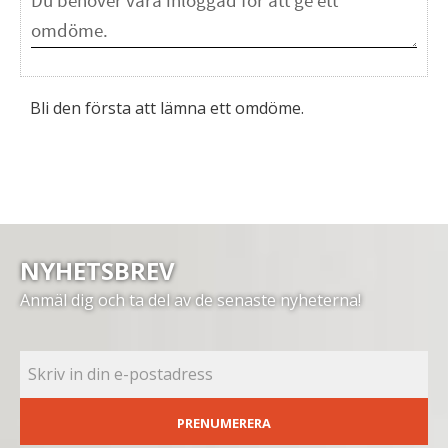
Bli den första att lämna ett omdöme.
NYHETSBREV
Anmäl dig och ta del av de senaste nyheterna!
PRENUMERERA