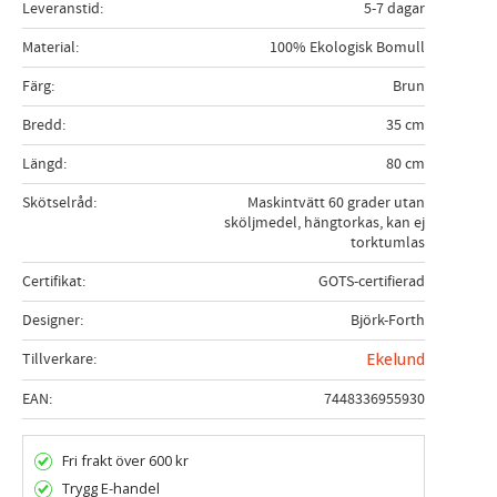
Leveranstid
5-7 dagar
Material
100% Ekologisk Bomull
Färg
Brun
Bredd
35 cm
Längd
80 cm
Skötselråd
Maskintvätt 60 grader utan
sköljmedel, hängtorkas, kan ej
torktumlas
Certifikat
GOTS-certifierad
Designer
Björk-Forth
Tillverkare
Ekelund
EAN
7448336955930
Fri frakt över 600 kr
Trygg E-handel