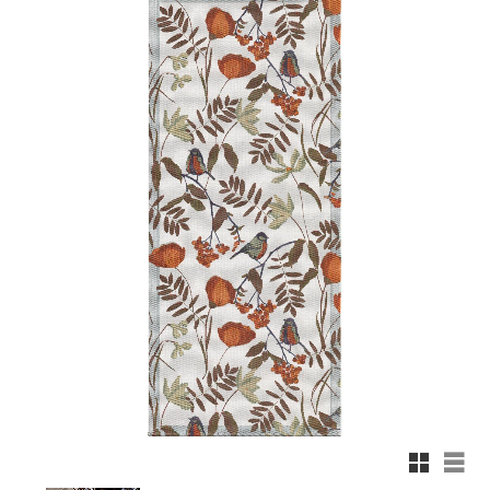
Rutnäts
List