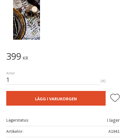
399
KR
Antal
st
Lägg till i fa
LÄGG I VARUKORGEN
Lagerstatus
I lager
Artikelnr
A1941