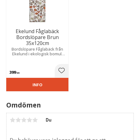
Ekelund Fåglabäck
Bordslöpare Brun
35x120cm
Bordslöpare Fåglabäck från
Ekelund i ekologisk bomull
med ett vackert mönster av
fåglar och löv i jordnära
färger.
399
Lägg till i favoriter
KR
INFO
Omdömen
Du