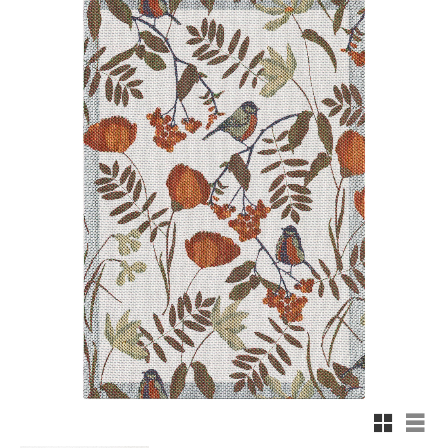
Rutnäts
List