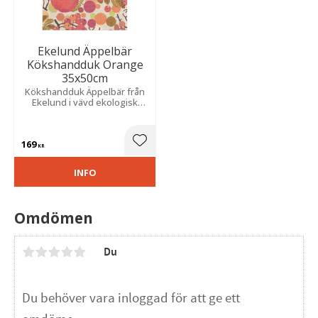
Ekelund Äppelbär
Kökshandduk Orange
35x50cm
Kökshandduk Äppelbär från
Ekelund i vävd ekologisk
bomull, prydd med ett
färgrikt höstmönster av
äpplen, bär och löv.
169
Lägg till i favoriter
KR
INFO
Omdömen
Du