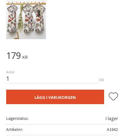
179
KR
Antal
st
Lägg till i fa
LÄGG I VARUKORGEN
Lagerstatus
I lager
Artikelnr
A1942