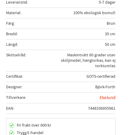
Leveranstid
5-7 dagar
Material
100% ekologisk bomull
Färg
Brun
Bredd
35 cm
Längd
50 cm
Skötselråd
Maskintvätt 60 grader utan
sköljmedel, hängtorkas, kan ej
torktumlas
Certifikat
GOTS-certifierad
Designer
Björk-Forth
Tillverkare
Ekelund
EAN
7448336955961
Fri frakt över 600 kr
Trygg E-handel