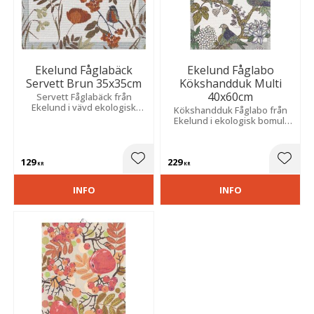
Ekelund Fåglabäck
Ekelund Fåglabo
Servett Brun 35x35cm
Kökshandduk Multi
40x60cm
​Servett Fåglabäck från
Ekelund i vävd ekologisk
Kökshandduk Fåglabo från
bomull med ett dekorativt
Ekelund i ekologisk bomull
mönster av blommor och
med ett fint mönster av
fåglar i varma jordnära
fåglar och blommor mot en
färger.
ljus botten. Storlek: 40x60
129
229
cm.
Lägg till i favoriter
Lägg t
KR
KR
INFO
INFO