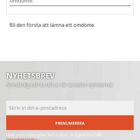
Bli den första att lämna ett omdöme.
NYHETSBREV
Anmäl dig och ta del av de senaste nyheterna!
PRENUMERERA
Dina personuppgifter behandlas i enlighet med vår
integritetspolicy
.