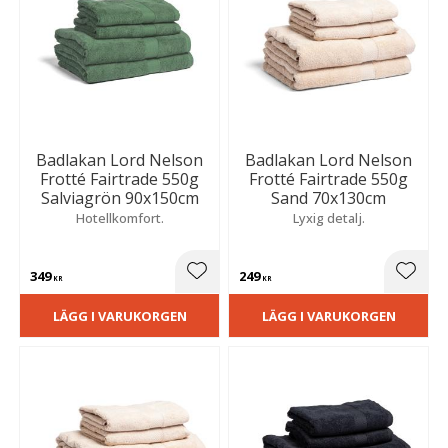
Badlakan Lord Nelson
Badlakan Lord Nelson
Frotté Fairtrade 550g
Frotté Fairtrade 550g
Salviagrön 90x150cm
Sand 70x130cm
Hotellkomfort.
Lyxig detalj.
349
249
Lägg till i favoriter
Lägg t
KR
KR
LÄGG I VARUKORGEN
LÄGG I VARUKORGEN