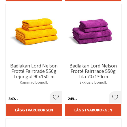
Badlakan Lord Nelson
Badlakan Lord Nelson
Frotté Fairtrade 550g
Frotté Fairtrade 550g
Lejongul 90x150cm
Lila 70x130cm
Kammad bomull.
Exklusiv bomull.
349
249
Lägg till i favoriter
Lägg t
KR
KR
LÄGG I VARUKORGEN
LÄGG I VARUKORGEN