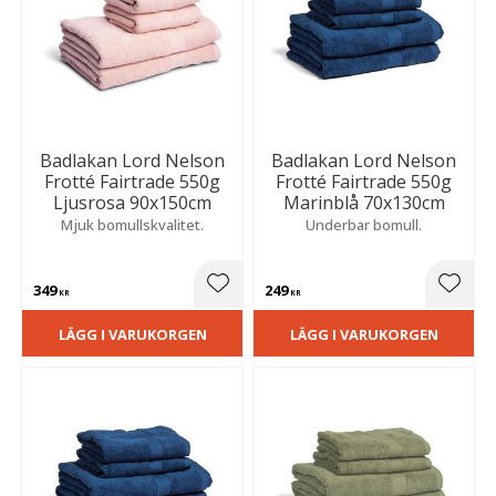
Badlakan Lord Nelson
Badlakan Lord Nelson
Frotté Fairtrade 550g
Frotté Fairtrade 550g
Ljusrosa 90x150cm
Marinblå 70x130cm
Mjuk bomullskvalitet.
Underbar bomull.
349
249
Lägg till i favoriter
Lägg t
KR
KR
LÄGG I VARUKORGEN
LÄGG I VARUKORGEN