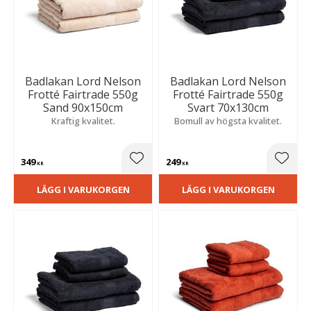
Badlakan Lord Nelson
Badlakan Lord Nelson
Frotté Fairtrade 550g
Frotté Fairtrade 550g
Sand 90x150cm
Svart 70x130cm
Kraftig kvalitet.
Bomull av högsta kvalitet.
349
249
Lägg till i favoriter
Lägg t
KR
KR
LÄGG I VARUKORGEN
LÄGG I VARUKORGEN