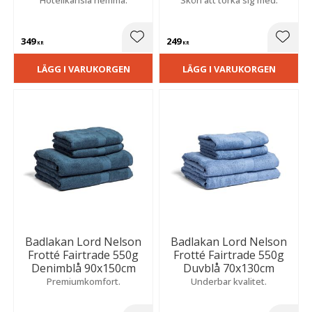
349
249
Lägg till i favoriter
Lägg t
KR
KR
LÄGG I VARUKORGEN
LÄGG I VARUKORGEN
Badlakan Lord Nelson
Badlakan Lord Nelson
Frotté Fairtrade 550g
Frotté Fairtrade 550g
Denimblå 90x150cm
Duvblå 70x130cm
Premiumkomfort.
Underbar kvalitet.