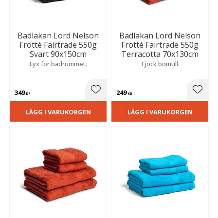
Badlakan Lord Nelson
Badlakan Lord Nelson
Frotté Fairtrade 550g
Frotté Fairtrade 550g
Svart 90x150cm
Terracotta 70x130cm
Lyx för badrummet.
Tjock bomull.
349
249
Lägg till i favoriter
Lägg t
KR
KR
LÄGG I VARUKORGEN
LÄGG I VARUKORGEN