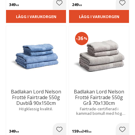
349
249
Lägg till i favoriter
Lägg t
KR
KR
LÄGG I VARUKORGEN
LÄGG I VARUKORGEN
36
%
Badlakan Lord Nelson
Badlakan Lord Nelson
Frotté Fairtrade 550g
Frotté Fairtrade 550g
Duvblå 90x150cm
Grå 70x130cm
Högklassig kvalité.
Fairtrade-certifierad i
kammad bomull med hög
gramvikt på 550 g/m². Mjuk,
fyllig och extra absorberande
i en stilren nyans.
349
159
249
Lägg till i favoriter
Lägg t
KR
KR
KR