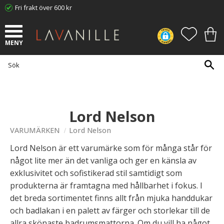
Fri frakt över 600 kr
Meny
FAVORI
KUN
Lord Nelson
VARUMÄRKEN
Lord Nelson
Lord Nelson är ett varumärke som för många står för
något lite mer än det vanliga och ger en känsla av
exklusivitet och sofistikerad stil samtidigt som
produkterna är framtagna med hållbarhet i fokus. I
det breda sortimentet finns allt från mjuka handdukar
och badlakan i en palett av färger och storlekar till de
allra skönaste badrumsmattorna. Om du vill ha något