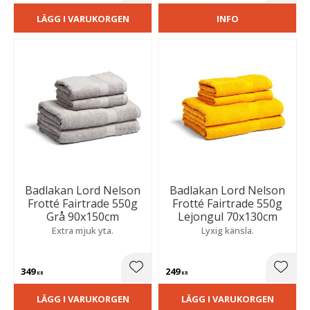
LÄGG I VARUKORGEN
INFO
Badlakan Lord Nelson
Badlakan Lord Nelson
Frotté Fairtrade 550g
Frotté Fairtrade 550g
Grå 90x150cm
Lejongul 70x130cm
Extra mjuk yta.
Lyxig känsla.
349
249
Lägg till i favoriter
Lägg t
KR
KR
LÄGG I VARUKORGEN
LÄGG I VARUKORGEN