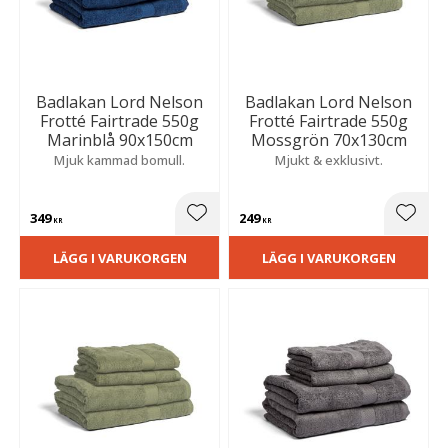
Badlakan Lord Nelson
Badlakan Lord Nelson
Frotté Fairtrade 550g
Frotté Fairtrade 550g
Marinblå 90x150cm
Mossgrön 70x130cm
Mjuk kammad bomull.
Mjukt & exklusivt.
349
249
Lägg till i favoriter
Lägg t
KR
KR
LÄGG I VARUKORGEN
LÄGG I VARUKORGEN