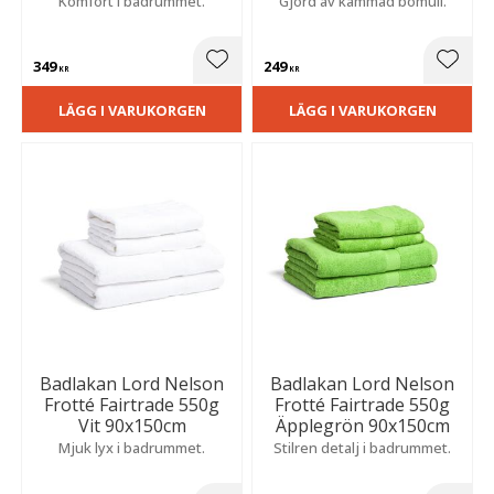
Komfort i badrummet.
Gjord av kammad bomull.
349
249
Lägg till i favoriter
Lägg t
KR
KR
LÄGG I VARUKORGEN
LÄGG I VARUKORGEN
Badlakan Lord Nelson
Badlakan Lord Nelson
Frotté Fairtrade 550g
Frotté Fairtrade 550g
Vit 90x150cm
Äpplegrön 90x150cm
Mjuk lyx i badrummet.
Stilren detalj i badrummet.