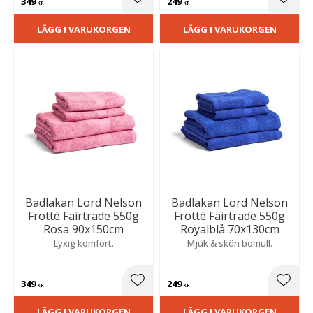
349
249
Lägg till i favoriter
Lägg t
KR
KR
LÄGG I VARUKORGEN
LÄGG I VARUKORGEN
Badlakan Lord Nelson
Badlakan Lord Nelson
Frotté Fairtrade 550g
Frotté Fairtrade 550g
Rosa 90x150cm
Royalblå 70x130cm
Lyxig komfort.
Mjuk & skön bomull.
349
249
Lägg till i favoriter
Lägg t
KR
KR
LÄGG I VARUKORGEN
LÄGG I VARUKORGEN