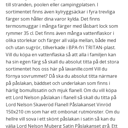
till stranden, poolen eller campingplatsen. I
sortimentet finns även kylryggsäckar i fyra trevliga
färger som håller dina varor kylda. Det finns
termosmuggar i många färger med låsbart lock som
rymmer 35 cl. Det finns även många vattenflaskor i
olika storlekar och färger all välja mellan, både med
och utan sugrör, tillverkade i BPA-fri TRITAN-plast.
Vill du köpa en vattenflaska så att alla i familjen kan
ha sin egen färg så skall du absolut titta på det stora
sortimentet hos oss här på lavanille.com! Vill du
förnya sovrummet? Då ska du absolut titta närmare
på påslakan, bäddset och underlakan som finns i
härlig bomullssatin och mjuk flanell. Om du vill köpa
ett Lord Nelson påslakan i flanell så skall du titta på
Lord Nelson Skaveröd Flanell Påslakanset Vinröd
150x210 cm som har ett ombonat rutmönster. Om du
hellre vill sova i ett skönt påslakan i satin så kan du
välja Lord Nelson Muberg Satin Påslakanset grå. Ett