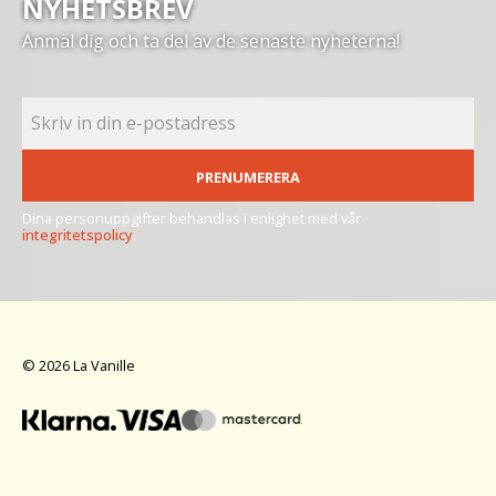
NYHETSBREV
Anmäl dig och ta del av de senaste nyheterna!
PRENUMERERA
Dina personuppgifter behandlas i enlighet med vår
integritetspolicy
.
© 2026 La Vanille