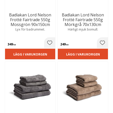
Badlakan Lord Nelson
Badlakan Lord Nelson
Frotté Fairtrade 550g
Frotté Fairtrade 550g
Mossgrön 90x150cm
Mörkgrå 70x130cm
Lyx för badrummet.
Härligt mjuk bomull.
349
249
Lägg till i favoriter
Lägg t
KR
KR
LÄGG I VARUKORGEN
LÄGG I VARUKORGEN