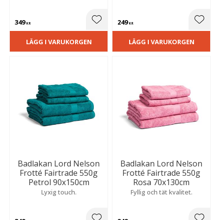
349
249
Lägg till i favoriter
Lägg t
KR
KR
LÄGG I VARUKORGEN
LÄGG I VARUKORGEN
Badlakan Lord Nelson
Badlakan Lord Nelson
Frotté Fairtrade 550g
Frotté Fairtrade 550g
Petrol 90x150cm
Rosa 70x130cm
Lyxig touch.
Fyllig och tät kvalitet.