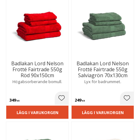
Badlakan Lord Nelson
Badlakan Lord Nelson
Frotté Fairtrade 550g
Frotté Fairtrade 550g
Röd 90x150cm
Salviagrön 70x130cm
Högabsorberande bomull.
Lyx för badrummet.
349
249
Lägg till i favoriter
Lägg t
KR
KR
LÄGG I VARUKORGEN
LÄGG I VARUKORGEN