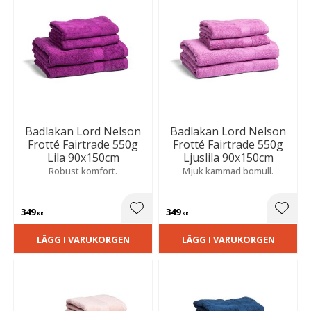
Badlakan Lord Nelson
Badlakan Lord Nelson
Frotté Fairtrade 550g
Frotté Fairtrade 550g
Lila 90x150cm
Ljuslila 90x150cm
Robust komfort.
Mjuk kammad bomull.
349
349
Lägg till i favoriter
Lägg t
KR
KR
LÄGG I VARUKORGEN
LÄGG I VARUKORGEN