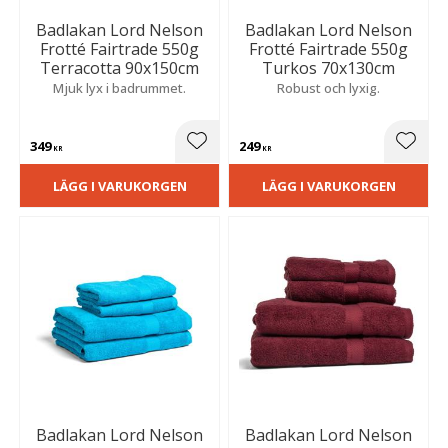
Badlakan Lord Nelson
Badlakan Lord Nelson
Frotté Fairtrade 550g
Frotté Fairtrade 550g
Terracotta 90x150cm
Turkos 70x130cm
Mjuk lyx i badrummet.
Robust och lyxig.
349
249
Lägg till i favoriter
Lägg t
KR
KR
LÄGG I VARUKORGEN
LÄGG I VARUKORGEN
Badlakan Lord Nelson
Badlakan Lord Nelson