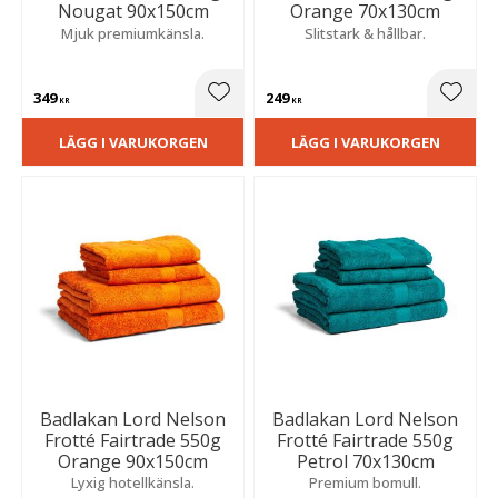
Nougat 90x150cm
Orange 70x130cm
Mjuk premiumkänsla.
Slitstark & hållbar.
349
249
Lägg till i favoriter
Lägg t
KR
KR
LÄGG I VARUKORGEN
LÄGG I VARUKORGEN
Badlakan Lord Nelson
Badlakan Lord Nelson
Frotté Fairtrade 550g
Frotté Fairtrade 550g
Orange 90x150cm
Petrol 70x130cm
Lyxig hotellkänsla.
Premium bomull.