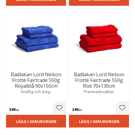
Badlakan Lord Nelson
Badlakan Lord Nelson
Frotté Fairtrade 550g
Frotté Fairtrade 550g
Royalblå 90x150cm
Röd 70x130cm
Kraftig och lyxig.
Premiumkvalitet.
349
249
Lägg till i favoriter
Lägg t
KR
KR
LÄGG I VARUKORGEN
LÄGG I VARUKORGEN