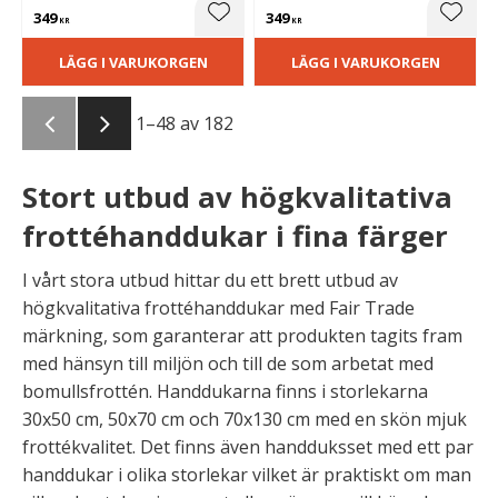
349
349
Lägg till i favoriter
Lägg t
KR
KR
LÄGG I VARUKORGEN
LÄGG I VARUKORGEN
1–
48
av
182
Stort utbud av högkvalitativa
frottéhanddukar i fina färger
I vårt stora utbud hittar du ett brett utbud av
högkvalitativa frottéhanddukar med Fair Trade
märkning, som garanterar att produkten tagits fram
med hänsyn till miljön och till de som arbetat med
bomullsfrottén. Handdukarna finns i storlekarna
30x50 cm, 50x70 cm och 70x130 cm med en skön mjuk
frottékvalitet. Det finns även handduksset med ett par
handdukar i olika storlekar vilket är praktiskt om man