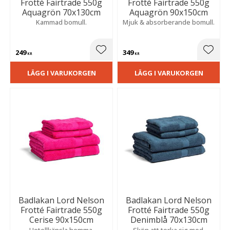
Frotté Fairtrade 550g
Frotté Fairtrade 550g
Aquagrön 70x130cm
Aquagrön 90x150cm
Kammad bomull.
Mjuk & absorberande bomull.
249
349
Lägg till i favoriter
Lägg t
KR
KR
LÄGG I VARUKORGEN
LÄGG I VARUKORGEN
Badlakan Lord Nelson
Badlakan Lord Nelson
Frotté Fairtrade 550g
Frotté Fairtrade 550g
Cerise 90x150cm
Denimblå 70x130cm
Hotellkänsla hemma.
Skön att torka sig med.