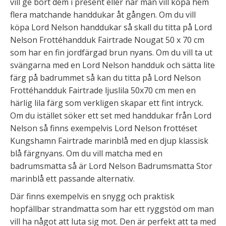
vill ge bort dem i present eller när man vill köpa hem
flera matchande handdukar åt gången. Om du vill
köpa Lord Nelson handdukar så skall du titta på Lord
Nelson Frottéhandduk Fairtrade Nougat 50 x 70 cm
som har en fin jordfärgad brun nyans. Om du vill ta ut
svängarna med en Lord Nelson handduk och sätta lite
färg på badrummet så kan du titta på Lord Nelson
Frottéhandduk Fairtrade ljuslila 50x70 cm men en
härlig lila färg som verkligen skapar ett fint intryck.
Om du istället söker ett set med handdukar från Lord
Nelson så finns exempelvis Lord Nelson frottéset
Kungshamn Fairtrade marinblå med en djup klassisk
blå färgnyans. Om du vill matcha med en
badrumsmatta så är Lord Nelson Badrumsmatta Stor
marinblå ett passande alternativ.
Där finns exempelvis en snygg och praktisk
hopfällbar strandmatta som har ett ryggstöd om man
vill ha något att luta sig mot. Den är perfekt att ta med