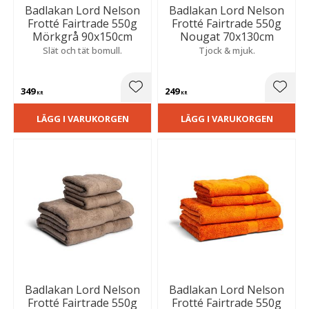
Badlakan Lord Nelson
Badlakan Lord Nelson
Frotté Fairtrade 550g
Frotté Fairtrade 550g
Mörkgrå 90x150cm
Nougat 70x130cm
Slät och tät bomull.
Tjock & mjuk.
349
249
Lägg till i favoriter
Lägg t
KR
KR
LÄGG I VARUKORGEN
LÄGG I VARUKORGEN
Badlakan Lord Nelson
Badlakan Lord Nelson
Frotté Fairtrade 550g
Frotté Fairtrade 550g