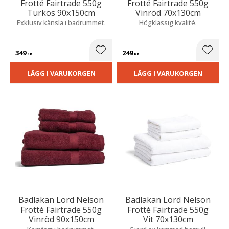
Frotté Fairtrade 550g
Frotté Fairtrade 550g
Turkos 90x150cm
Vinröd 70x130cm
Exklusiv känsla i badrummet.
Högklassig kvalité.
349
249
Lägg till i favoriter
Lägg t
KR
KR
LÄGG I VARUKORGEN
LÄGG I VARUKORGEN
Badlakan Lord Nelson
Badlakan Lord Nelson
Frotté Fairtrade 550g
Frotté Fairtrade 550g
Vinröd 90x150cm
Vit 70x130cm