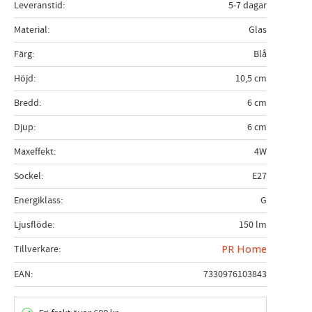
Leveranstid
5-7 dagar
Material
Glas
Färg
Blå
Höjd
10,5 cm
Bredd
6 cm
Djup
6 cm
Maxeffekt
4W
Sockel
E27
Energiklass
G
Ljusflöde
150 lm
Tillverkare
PR Home
EAN
7330976103843