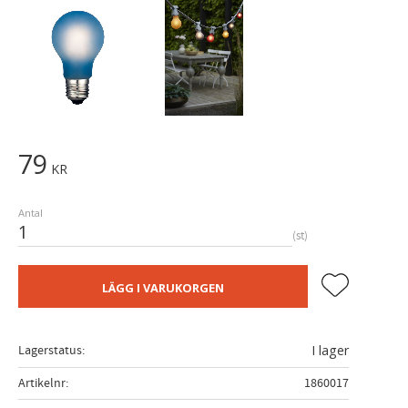
79
KR
Antal
st
Lägg till i fa
LÄGG I VARUKORGEN
Lagerstatus
I lager
Artikelnr
1860017