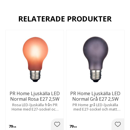
RELATERADE PRODUKTER
PR Home Ljuskälla LED
PR Home Ljuskälla LED
Normal Rosa E27 2,5W
Normal Grå E27 2,5W
Rosa LED-ljuskälla från PR
PR Home grå LED-ljuskälla
Home med E27-sockel och
med E27-sockel och matt
dämpat sken tack vare en
finish som ger ett dämpat
matt yta.
fint sken.
79
79
Lägg till i favoriter
Lägg t
KR
KR