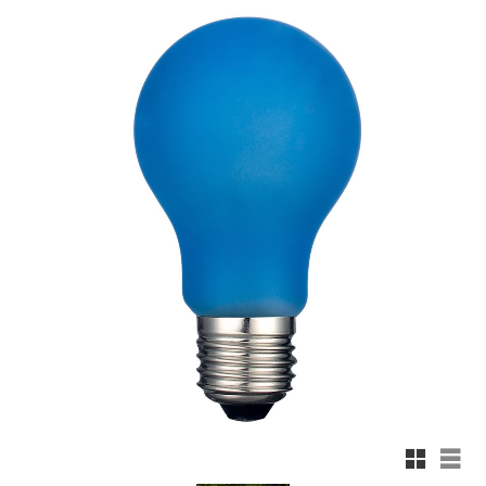
Rutnäts
List