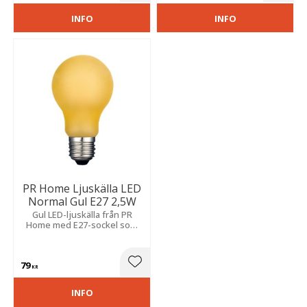
INFO
INFO
PR Home Ljuskälla LED
Normal Gul E27 2,5W
Gul LED-ljuskälla från PR
Home med E27-sockel som
ger ett nedtonat sken tack
vare sin matta yta och passar
både inomhus och utomhus.
79
Lägg till i favoriter
KR
INFO