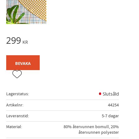
299
KR
BEVAKA
Lägg till i favoriter
Lagerstatus
Slutsåld
Artikelnr
44254
Leveranstid
5-7 dagar
Material
80% återvunnen bomull, 20%
återvunnen polyester