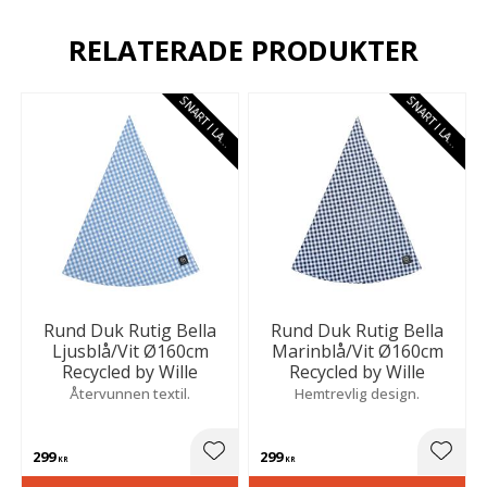
RELATERADE PRODUKTER
S
N
A
R
T
I
L
A
E
S
N
A
R
T
I
L
A
E
G
R
G
R
Rund Duk Rutig Bella
Rund Duk Rutig Bella
Ljusblå/Vit Ø160cm
Marinblå/Vit Ø160cm
Recycled by Wille
Recycled by Wille
Återvunnen textil.
Hemtrevlig design.
299
299
Lägg till i favoriter
Lägg t
KR
KR