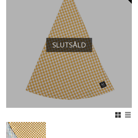
SLUTSÅLD
Rutnäts
List