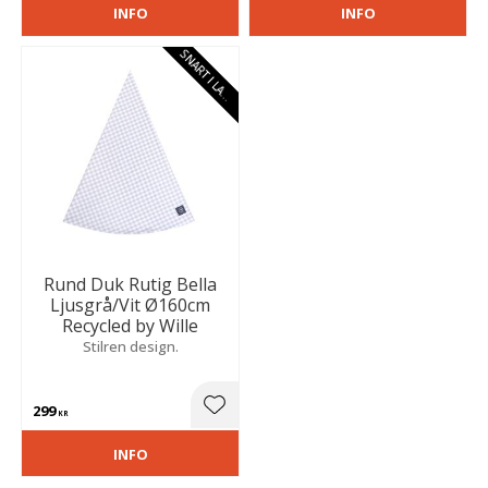
INFO
INFO
S
N
A
R
T
I
L
A
E
G
R
Rund Duk Rutig Bella
Ljusgrå/Vit Ø160cm
Recycled by Wille
Stilren design.
299
Lägg till i favoriter
KR
INFO