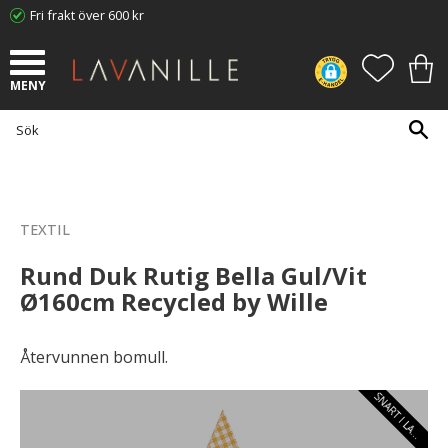
Fri frakt över 600 kr
Meny
FAVORI
KUN
TEXTIL
Rund Duk Rutig Bella Gul/Vit
Ø160cm Recycled by Wille
Återvunnen bomull.
S
N
A
R
T
I
L
A
E
G
R