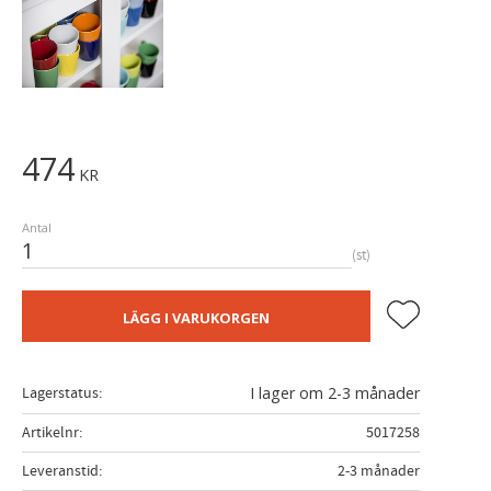
474
KR
Antal
st
Lägg till i fa
LÄGG I VARUKORGEN
Lagerstatus
I lager om 2-3 månader
Artikelnr
5017258
Leveranstid
2-3 månader