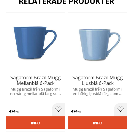
RELATERADE PRODUKTER
Sagaform Brazil Mugg
Sagaform Brazil Mugg
Mellanblå 6-Pack
Ljusblå 6-Pack
Mugg Brazil från Sagaform i
Mugg Brazil från Sagaform i
en härlig mellanblå färg som
en härlig ljusblå färg som är
är tillverkat av tåligt
tillverkat av tåligt stengods
stengods som klarar både
som klarar både maskindisk
maskindisk och
och mikrovågsugn.
474
474
mikrovågsugn.
Lägg till i favoriter
Lägg t
KR
KR
INFO
INFO