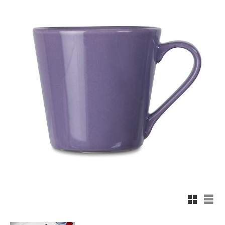
Rutnäts
List