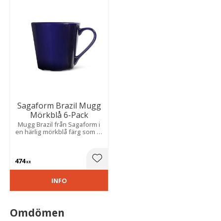
Sagaform Brazil Mugg
Mörkblå 6-Pack
Mugg Brazil från Sagaform i
en härlig mörkblå färg som är
tillverkat av tåligt stengods
som klarar både maskindisk
och mikrovågsugn.
474
Lägg till i favoriter
KR
INFO
Omdömen