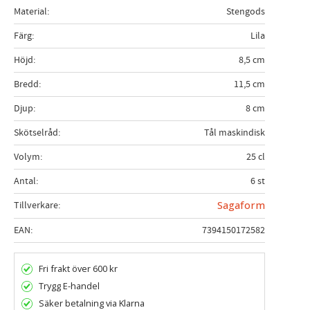
Material
Stengods
Färg
Lila
Höjd
8,5 cm
Bredd
11,5 cm
Djup
8 cm
Skötselråd
Tål maskindisk
Volym
25 cl
Antal
6 st
Tillverkare
Sagaform
EAN
7394150172582
Fri frakt över 600 kr
Trygg E-handel
Säker betalning via Klarna