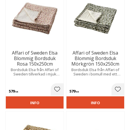
Affari of Sweden Elsa
Affari of Sweden Elsa
Blommig Bordsduk
Blommig Bordsduk
Rosa 150x250cm
Mörkgrön 150x250cm
Bordsduk Elsa från Affari of
Bordsduk Elsa från Affari of
Sweden tillverkad i mjuk
Sweden i bomull med ett
bomull med ett elegant
elegant blommönster i
blommönster i rosa,
mörkgrönt, elfenbensvitt och
elfenbensvitt och
blått.
579
579
senapsgult.
Lägg till i favoriter
Lägg t
KR
KR
INFO
INFO