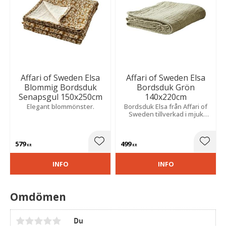
Affari of Sweden Elsa
Affari of Sweden Elsa
Blommig Bordsduk
Bordsduk Grön
Senapsgul 150x250cm
140x220cm
Elegant blommönster.
Bordsduk Elsa från Affari of
Sweden tillverkad i mjuk
bomull i en elegant, enfärgad
grön design.
579
499
Lägg till i favoriter
Lägg t
KR
KR
INFO
INFO
Omdömen
Du