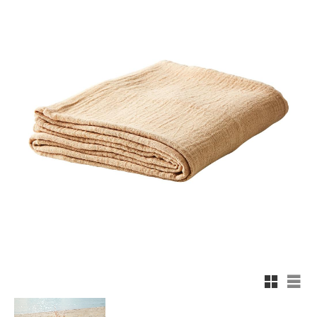
Rutnäts
List