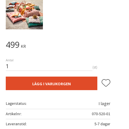
499
KR
Antal
st
Lägg till i fa
LÄGG I VARUKORGEN
Lagerstatus
I lager
Artikelnr
070-520-01
Leveranstid
5-7 dagar