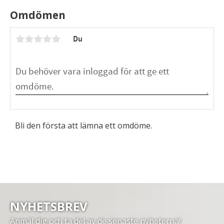
Omdömen
Du
Bli den första att lämna ett omdöme.
NYHETSBREV
Anmäl dig och ta del av de senaste nyheterna!