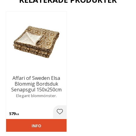
Affari of Sweden Elsa
Blommig Bordsduk
Senapsgul 150x250cm
Elegant blommönster.
579
Lägg till i favoriter
KR
INFO