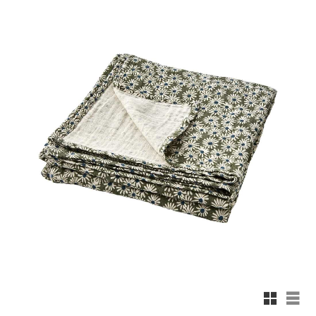
Rutnäts
List