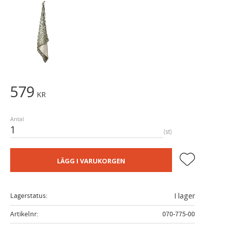
579
KR
Antal
st
Lägg till i fa
LÄGG I VARUKORGEN
Lagerstatus
I lager
Artikelnr
070-775-00