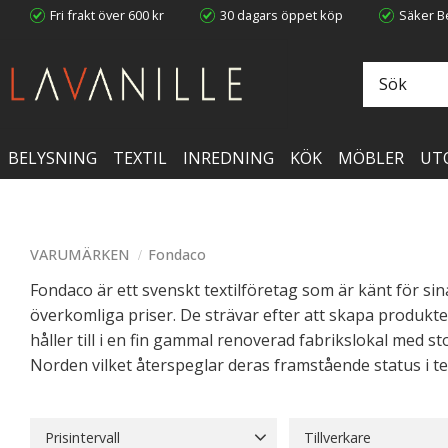
Fri frakt över 600 kr
30 dagars öppet köp
Säker Be
BELYSNING
TEXTIL
INREDNING
KÖK
MÖBLER
UT
VARUMÄRKEN
Fondaco
Fondaco är ett svenskt textilföretag som är känt för sin
överkomliga priser. De strävar efter att skapa produkte
håller till i en fin gammal renoverad fabrikslokal med st
Norden vilket återspeglar deras framstående status i tex
Prisintervall
Tillverkare