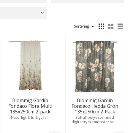
9
Blå
62
Akryl
10
Bomull
461
Grå
55
Bomull-Bäckebölja
7
25
Fleece
3
Välj sortering
Välj
Visa fler
Blommig Gardin
Blommig Gardin
Fondaco Flora Multi
Fondaco Hedda Grön
135x250cm 2-pack
135x250cm 2-Pack
Naturligt & luftigt fall.
Stilfull polyester med
digitaltryckt mönster som
ger ett levande och
uttrycksfullt intryck.