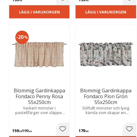
vardagsrum.
Lägg till i favoriter
Lägg
KR
KR
LÄGG I VARUKORGEN
LÄGG I VARUKORGEN
20
%
Blommig Gardinkappa
Blommig Gardinkappa
Fondaco Penny Rosa
Fondaco Pion Grön
55x250cm
55x250cm
Vackert mönster i
Stilfullt mönster och lyxig
pastellfärger som släpper
känsla som skapar en
igenom ljuset och skapar en
romantisk och livfull
mjuk, luftig känsla i rummet.
atmosfär i hemmet.
Perfekt för kök och
159
199
179
vardagsrum.
Lägg till i favoriter
Lägg
KR
KR
KR