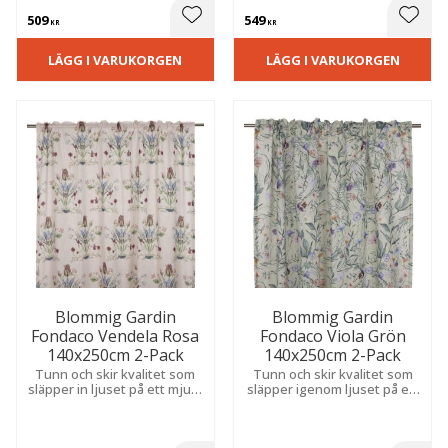
känsla.
509
549
 till i favoriter
Lägg till i favoriter
Lägg t
KR
KR
LÄGG I VARUKORGEN
LÄGG I VARUKORGEN
Blommig Gardin
Blommig Gardin
Fondaco Vendela Rosa
Fondaco Viola Grön
140x250cm 2-Pack
140x250cm 2-Pack
Tunn och skir kvalitet som
Tunn och skir kvalitet som
släpper in ljuset på ett mjukt
släpper igenom ljuset på ett
sätt och skapar en romantisk
mjukt sätt. Skapar en
och luftig känsla i rummet.
romantisk och somrig känsla
i rummet.