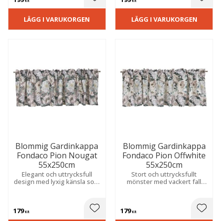
 till i favoriter
Lägg till i favoriter
Lägg t
KR
KR
LÄGG I VARUKORGEN
LÄGG I VARUKORGEN
Blommig Gardinkappa
Blommig Gardinkappa
Fondaco Pion Nougat
Fondaco Pion Offwhite
55x250cm
55x250cm
Elegant och uttrycksfull
Stort och uttrycksfullt
design med lyxig känsla som
mönster med vackert fall
skapar en romantisk och
som skapar en romantisk
livfull atmosfär.
och livfull atmosfär i rummet.
179
179
 till i favoriter
Lägg till i favoriter
Lägg t
KR
KR