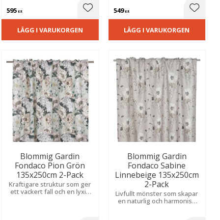
Slubeffekt skapar en unik
595
549
struktur och ett vackert fall.
ill i favoriter
Lägg till i favoriter
Lägg til
KR
KR
LÄGG I VARUKORGEN
LÄGG I VARUKORGEN
Blommig Gardin
Blommig Gardin
Fondaco Pion Grön
Fondaco Sabine
135x250cm 2-Pack
Linnebeige 135x250cm
2-Pack
Kraftigare struktur som ger
ett vackert fall och en lyxig
Livfullt mönster som skapar
känsla. Skapar en romantisk
en naturlig och harmonisk
och livfull atmosfär i rummet.
känsla. Släpper igenom ljus
mjukt och ger en ljus,