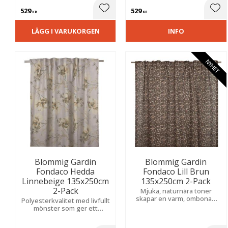
en romantisk och livfull
känsla i rummet.
529
529
atmosfär.
Lägg till i favoriter
Lägg
KR
KR
LÄGG I VARUKORGEN
INFO
NYHET
Blommig Gardin
Blommig Gardin
Fondaco Hedda
Fondaco Lill Brun
Linnebeige 135x250cm
135x250cm 2-Pack
2-Pack
Mjuka, naturnära toner
skapar en varm, ombonad
Polyesterkvalitet med livfullt
och tidlös känsla som passar
mönster som ger ett
både moderna och klassiska
modernt uttryck.
hem.
Slubeffekten skapar en