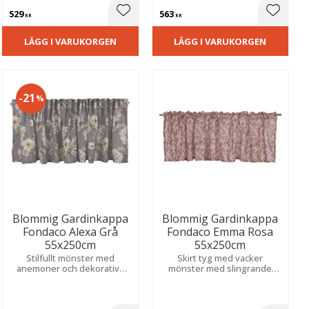
inbjudande atmosfär.
529
563
ill i favoriter
Lägg till i favoriter
Lägg til
KR
KR
LÄGG I VARUKORGEN
LÄGG I VARUKORGEN
21
%
Blommig Gardinkappa
Blommig Gardinkappa
Fondaco Alexa Grå
Fondaco Emma Rosa
55x250cm
55x250cm
Stilfullt mönster med
Skirt tyg med vacker
anemoner och dekorativa
mönster med slingrande
hortensiaklasar.
blad. Släpper in ljus mjukt
Slubeffekten skapar vacker
och ger en romantisk, somrig
struktur och en mjuk,
känsla i rum som kök eller