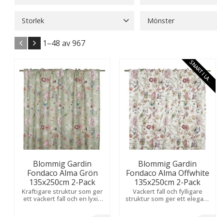
28
1 259
Fondaco
965
Storlek
Mönster
100x100
5
100x90
4
Blommigt
18
Djurm
1–
48
av
967
115x240
5
115x250
2
Enfärgat
127
Grafi
Visa fler
Visa fler
G
R
Blommig Gardin
Blommig Gardin
Fondaco Alma Grön
Fondaco Alma Offwhite
135x250cm 2-Pack
135x250cm 2-Pack
Kraftigare struktur som ger
Vackert fall och fylligare
ett vackert fall och en lyxig
struktur som ger ett elegant
känsla. Stort, uttrycksfullt
uttryck. Pionmönstret skapar
mönster med pioner skapar
en romantisk och livfull