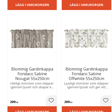
LÄGG I VARUKORGEN
LÄGG I VARUKORGEN
Blommig Gardinkappa
Blommig Gardinkappa
Fondaco Sabine
Fondaco Sabine
Nougat 55x250cm
Offwhite 55x250cm
Härligt mönster som släpper
Ljuvligt mönster som släpper
igenom ljuset och skapar ett
igenom ljuset och ger ett
luftigt och trivsamt uttryck,
luftigt, trivsamt uttryck samt
ett perfekt val för kök och
en mjuk och inbjudande
vardagsrum.
känsla i hemmet.
209
209
Lägg till i favoriter
Lägg
KR
KR
LÄGG I VARUKORGEN
LÄGG I VARUKORGEN