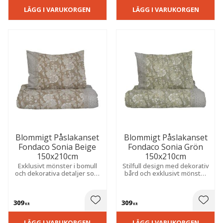
LÄGG I VARUKORGEN
LÄGG I VARUKORGEN
Blommigt Påslakanset
Blommigt Påslakanset
Fondaco Sonia Beige
Fondaco Sonia Grön
150x210cm
150x210cm
Exklusivt mönster i bomull
Stilfull design med dekorativ
och dekorativa detaljer som
bård och exklusivt mönster
skapar en elegant och lyxig
som ger sovrummet ett
känsla i sovrummet.
elegant uttryck.
309
309
 till i favoriter
Lägg till i favoriter
Lägg t
KR
KR
LÄGG I VARUKORGEN
LÄGG I VARUKORGEN