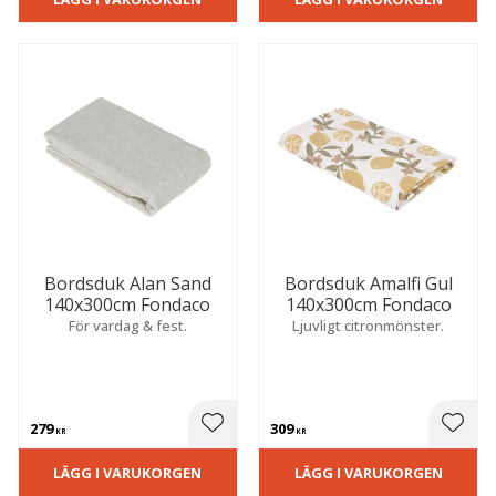
Bordsduk Alan Sand
Bordsduk Amalfi Gul
140x300cm Fondaco
140x300cm Fondaco
För vardag & fest.
Ljuvligt citronmönster.
279
309
 till i favoriter
Lägg till i favoriter
Lägg t
KR
KR
LÄGG I VARUKORGEN
LÄGG I VARUKORGEN