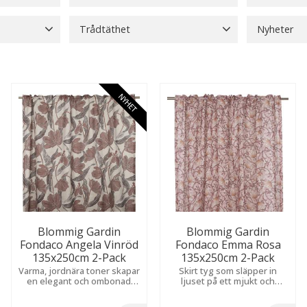
Bordsdukar
144
Beige
19
Trådtäthet
Nyheter
Bordslöpare
3
Brun
132
otiv
1
100-149
37
Nyheter
Bordstabletter
109
Visa fler
skt
3
Bäckebölja Påslakan
2
S
N
A
R
T
I
L
A
E
Visa fler
NYHET
Blommig Gardin
Blommig Gardin
Fondaco Angela Vinröd
Fondaco Emma Rosa
135x250cm 2-Pack
135x250cm 2-Pack
Varma, jordnära toner skapar
Skirt tyg som släpper in
en elegant och ombonad
ljuset på ett mjukt och
känsla som ger rummet ett
behagligt sätt. Skapar en
harmoniskt och inbjudande
lätt, luftig och romantisk