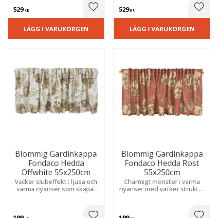
529
529
 till i favoriter
Lägg till i favoriter
Lägg t
KR
KR
LÄGG I VARUKORGEN
LÄGG I VARUKORGEN
Blommig Gardinkappa
Blommig Gardinkappa
Fondaco Hedda
Fondaco Hedda Rost
Offwhite 55x250cm
55x250cm
Vacker slubeffekt i ljusa och
Charmigt mönster i varma
varma nyanser som skapar
nyanser med vacker struktur
en levande struktur och
som skapar en mysig och
bidrar till en mysig och
inbjudande känsla i hemmet.
ombonad atmosfär i rummet.
199
199