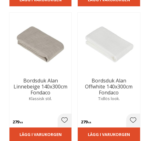
Bordsduk Alan
Bordsduk Alan
Linnebeige 140x300cm
Offwhite 140x300cm
Fondaco
Fondaco
Klassisk stil.
Tidlös look.
279
279
Lägg till i favoriter
Lägg
KR
KR
LÄGG I VARUKORGEN
LÄGG I VARUKORGEN