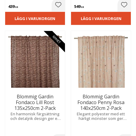
uttryck.
känsla i både sovrum och
439
549
vardagsrum.
 till i favoriter
Lägg till i favoriter
Lägg t
KR
KR
LÄGG I VARUKORGEN
LÄGG I VARUKORGEN
NYHET
Blommig Gardin
Blommig Gardin
Fondaco Lill Rost
Fondaco Penny Rosa
135x250cm 2-Pack
140x250cm 2-Pack
En harmonisk färgsättning
Elegant polyester med ett
och detaljrik design ger en
härligt mönster som ger
varm, ombonad och elegant
rummet karaktär.
känsla som passar i många
Slubeffekten skapar en
olika hem.
livfull struktur och en stilfull