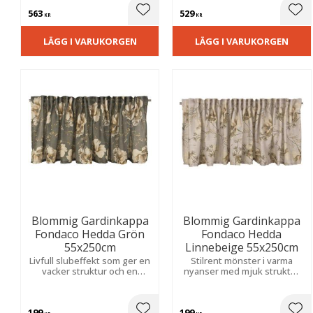
inbjudande atmosfär.
563
529
Lägg till i favoriter
Lägg
KR
KR
LÄGG I VARUKORGEN
LÄGG I VARUKORGEN
Blommig Gardinkappa
Blommig Gardinkappa
Fondaco Hedda Grön
Fondaco Hedda
55x250cm
Linnebeige 55x250cm
Livfull slubeffekt som ger en
Stilrent mönster i varma
vacker struktur och en
nyanser med mjuk struktur
ombonad, hemtrevlig känsla.
som skapar en varm och
Perfekt för att skapa en
trivsam känsla i kök eller
mysig atmosfär i kök eller
vardagsrum.
199
199