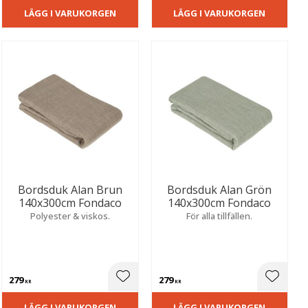
LÄGG I VARUKORGEN
LÄGG I VARUKORGEN
Bordsduk Alan Brun
Bordsduk Alan Grön
140x300cm Fondaco
140x300cm Fondaco
Polyester & viskos.
För alla tillfällen.
279
279
ill i favoriter
Lägg till i favoriter
Lägg til
KR
KR
LÄGG I VARUKORGEN
LÄGG I VARUKORGEN