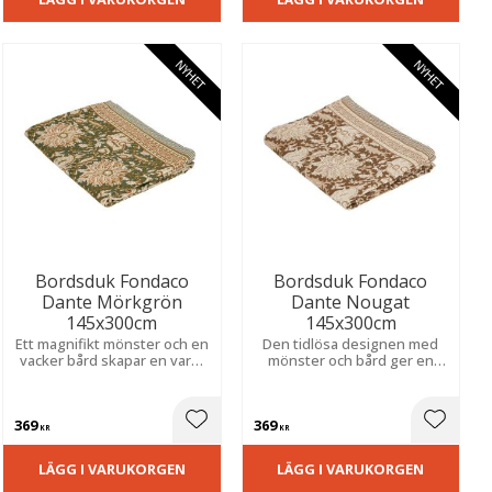
NYHET
NYHET
Bordsduk Fondaco
Bordsduk Fondaco
Dante Mörkgrön
Dante Nougat
145x300cm
145x300cm
Ett magnifikt mönster och en
Den tidlösa designen med
vacker bård skapar en varm
mönster och bård ger en
och ombonad känsla, perfekt
ombonad känsla och passar
för både vardag och fest.
lika fint till vardagsmåltider
som festliga tillfällen.
369
369
ill i favoriter
Lägg till i favoriter
Lägg til
KR
KR
LÄGG I VARUKORGEN
LÄGG I VARUKORGEN