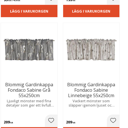
ill i favoriter
Lägg till i favoriter
Lägg til
KR
KR
KR
LÄGG I VARUKORGEN
LÄGG I VARUKORGEN
Blommig Gardinkappa
Blommig Gardinkappa
Fondaco Sabine Grå
Fondaco Sabine
55x250cm
Linnebeige 55x250cm
Ljuvligt mönster med fina
Vackert mönster som
detaljer som ger ett livfullt
släpper igenom ljuset och
uttryck och släpper in ett
skapar ett luftigt och
mjukt, behagligt ljus.
trivsamt uttryck, idealiskt i
kök eller vardagsrum.
209
209
ill i favoriter
Lägg till i favoriter
Lägg til
KR
KR