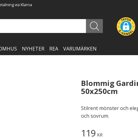
talning via Klarna
OMHUS
NYHETER
REA
VARUMÄRKEN
Blommig Gardin
50x250cm
Stilrent mönster och el
och sovrum.
119
KR