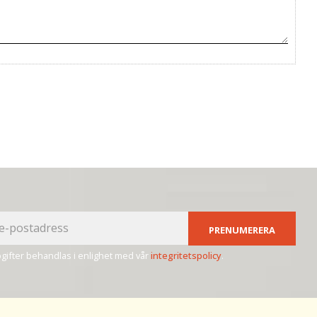
PRENUMERERA
ifter behandlas i enlighet med vår
integritetspolicy
.