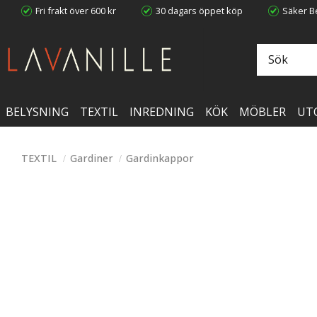
Fri frakt över 600 kr
30 dagars öppet köp
Säker Be
BELYSNING
TEXTIL
INREDNING
KÖK
MÖBLER
UT
TEXTIL
Gardiner
Gardinkappor