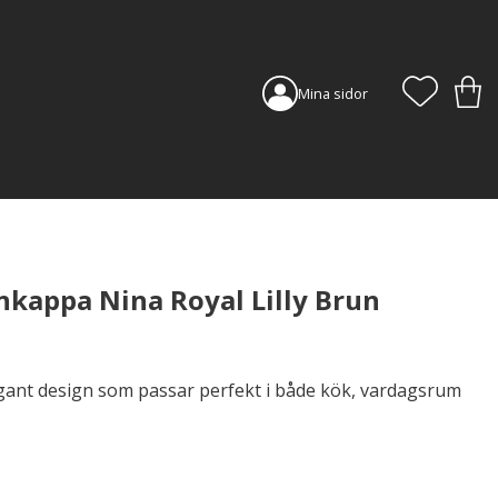
FAVORI
KUN
Mina sidor
kappa Nina Royal Lilly Brun
egant design som passar perfekt i både kök, vardagsrum