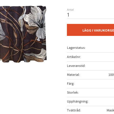
Antal
LÄGG I VARUKORG
Lagerstatus
Artikelnr
Leveranstid
Material
100
Färg
Storlek
Upphängning
Tvättråd
Mask