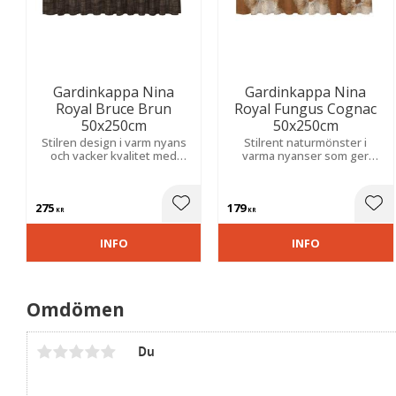
Gardinkappa Nina
Gardinkappa Nina
Royal Bruce Brun
Royal Fungus Cognac
50x250cm
50x250cm
Stilren design i varm nyans
Stilrent naturmönster i
och vacker kvalitet med
varma nyanser som ger
slubeffekt som skapar en
hemmet en harmonisk och
harmonisk känsla i hemmet.
ombonad atmosfär.
275
179
Lägg till i favoriter
Lägg
KR
KR
INFO
INFO
Omdömen
Du