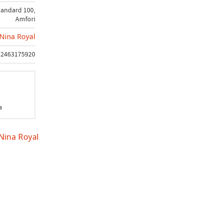
tandard 100,
Amfori
Nina Royal
32463175920
a
 Nina Royal