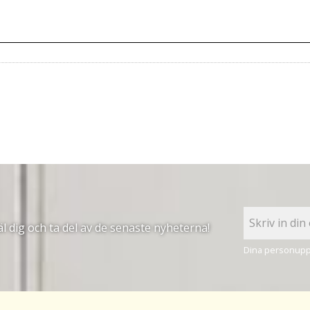
 dig och ta del av de senaste nyheterna!
Dina personuppg