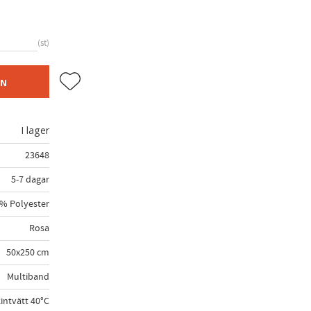
st
Lägg till i favoriter
EN
I lager
23648
5-7 dagar
% Polyester
Rosa
50x250 cm
Multiband
intvätt 40°C