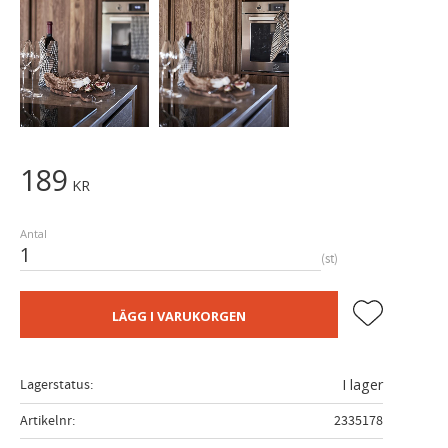
189
KR
Antal
st
Lägg till i fa
LÄGG I VARUKORGEN
Lagerstatus
I lager
Artikelnr
2335178