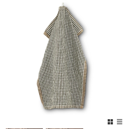
Rutnäts
List