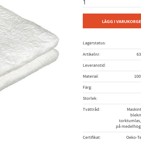
LÄGG I VARUKORG
Lagerstatus
Artikelnr
63
Leveranstid
Material
100
Färg
Storlek
Tvättråd
Maskint
blekm
torktumlas,
på medelhög
Certifikat
Oeko-Te