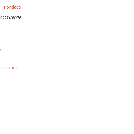
Fondaco
40227408276
a
 Fondaco