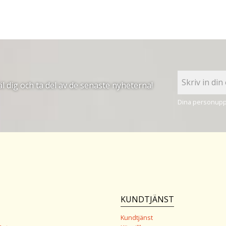
 dig och ta del av de senaste nyheterna!
Dina personuppg
KUNDTJÄNST
Kundtjänst