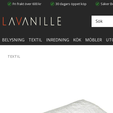
Fri frakt över 600 kr
30 dagars öppet köp
Säker Be
BELYSNING
TEXTIL
INREDNING
KÖK
MÖBLER
UT
TEXTIL