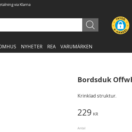
talning via Klarna
OMHUS
NYHETER
REA
VARUMÄRKEN
Bordsduk Offwh
Krinklad struktur.
229
KR
Antal