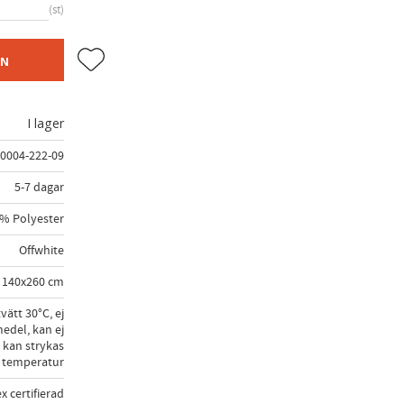
st
Lägg till i favoriter
EN
I lager
0004-222-09
5-7 dagar
% Polyester
Offwhite
140x260 cm
vätt 30°C, ej
edel, kan ej
 kan strykas
 temperatur
x certifierad