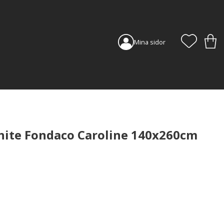
FAVORI
KUN
Mina sidor
ite Fondaco Caroline 140x260cm