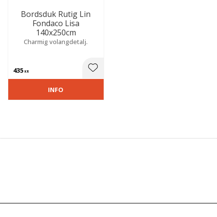
Bordsduk Rutig Lin
Fondaco Lisa
140x250cm
Charmig volangdetalj.
435
 till i favoriter
Lägg till i favoriter
KR
INFO