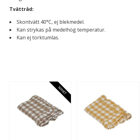
Tvättråd:
Skontvätt 40°C, ej blekmedel.
Kan strykas på medelhög temperatur.
Kan ej torktumlas.
NYHET