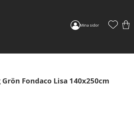
FAVORI
KUN
Mina sidor
 Grön Fondaco Lisa 140x250cm