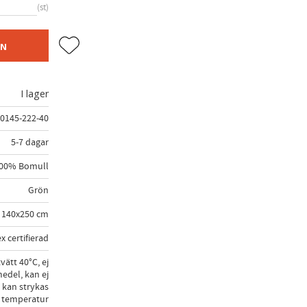
st
Lägg till i favoriter
EN
I lager
0145-222-40
5-7 dagar
00% Bomull
Grön
140x250 cm
x certifierad
vätt 40°C, ej
edel, kan ej
 kan strykas
 temperatur