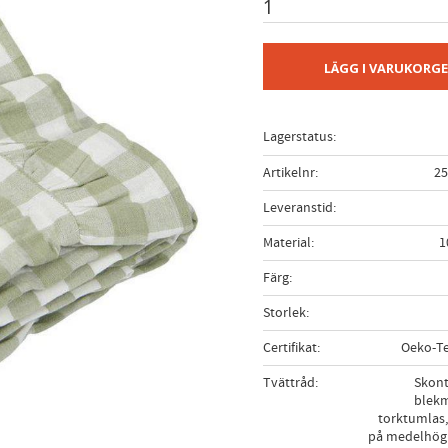
LÄGG I VARUKORG
Lagerstatus
Artikelnr
25
Leveranstid
Material
1
Färg
Storlek
Certifikat
Oeko-Te
Tvättråd
Skont
blekm
torktumlas,
på medelhög