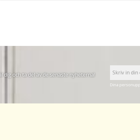
 dig och ta del av de senaste nyheterna!
Dina personuppg