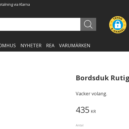
talning via Klarna
OMHUS
NYHETER
REA
VARUMÄRKEN
Bordsduk Rutig
Vacker volang.
435
KR
Antal