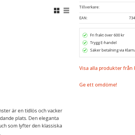
Tillverkare
Rutnätsvy
Listvy
EAN
73
Fri frakt över 600 kr
Trygg E-handel
Säker betalning via Klarn
Visa alla produkter från
Ge ett omdöme!
ter är en tidlös och vacker
judande plats. Den eleganta
uch som lyfter den klassiska
.