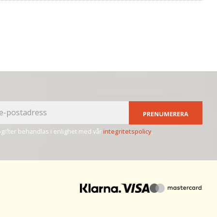
PRENUMERERA
ifter behandlas i enlighet med vår
integritetspolicy
.