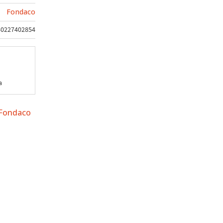
Fondaco
40227402854
a
 Fondaco