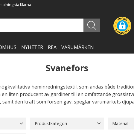
talning via Klarna
OMHUS
NYHETER
REA
VARUMÄRKEN
Svanefors
 högkvalitativa heminredningstextil, som andas både traditi
n en liten producent av gardiner till en omfattande grossis
 samt den kraft som forsen gav, speglar varumärkets djupa 
Produktkategori
Material
Barnförkläden
1
Bonader
3
Akryl
16