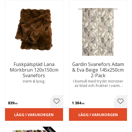
Fuskpälspläd Lana
Gardin Svanefors Adam
Mörkbrun 120x150cm
& Eva Beige 145x250cm
Svanefors
2-Pack
Varm & lyxig.
I bomull med tryckt mönster
av blad och frukter i varma
toner. Skapar en varm,
ombonad och hemtrevlig
känsla i rummet.
839
1 384
 till i favoriter
Lägg till i favoriter
Lägg t
KR
KR
LÄGG I VARUKORGEN
LÄGG I VARUKORGEN