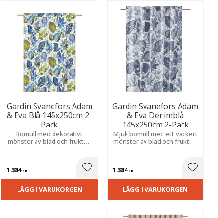
Gardin Svanefors Adam
Gardin Svanefors Adam
& Eva Blå 145x250cm 2-
& Eva Denimblå
Pack
145x250cm 2-Pack
Bomull med dekorativt
Mjuk bomull med ett vackert
mönster av blad och frukter.
mönster av blad och frukter.
Ger en mjuk och inbjudande
Ett uttrycksfullt mönster
känsla, passar fint i kök eller
som ger rummet liv och en
vardagsrum.
ombonad känsla.
1 384
1 384
ill i favoriter
Lägg till i favoriter
Lägg til
KR
KR
LÄGG I VARUKORGEN
LÄGG I VARUKORGEN