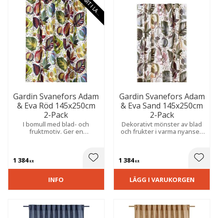
S
N
A
R
T
I
L
A
E
G
R
Gardin Svanefors Adam
Gardin Svanefors Adam
& Eva Röd 145x250cm
& Eva Sand 145x250cm
2-Pack
2-Pack
I bomull med blad- och
Dekorativt mönster av blad
fruktmotiv. Ger en
och frukter i varma nyanser.
hemtrevlig känsla och passar
Ger rummet en ombonad
utmärkt i kök, matplats eller
och harmonisk känsla med
vardagsrum.
en hemtrevlig känsla.
1 384
1 384
 till i favoriter
Lägg till i favoriter
Lägg t
KR
KR
INFO
LÄGG I VARUKORGEN