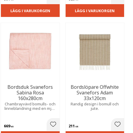
ill i favoriter
Lägg till i favoriter
Lägg til
LÄGG I VARUKORGEN
LÄGG I VARUKORGEN
Bordsduk Svanefors
Bordslöpare Offwhite
Sabina Rosa
Svanefors Adam
160x280cm
33x120cm
Chambrayvävd bomulls- och
Randig design i bomull och
linneblandning med en mjuk
jute.
och sofistikerad känsla.
Skapar en stilfull och
inbjudande atmosfär vid
669
211
både vardag och fest.
ill i favoriter
Lägg till i favoriter
Lägg til
KR
KR