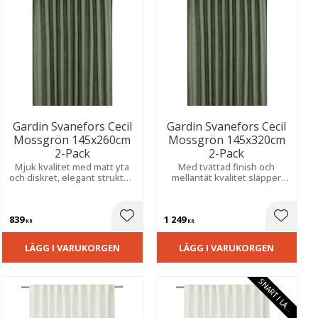
Gardin Svanefors Cecil
Gardin Svanefors Cecil
Mossgrön 145x260cm
Mossgrön 145x320cm
2-Pack
2-Pack
Mjuk kvalitet med matt yta
Med tvättad finish och
och diskret, elegant struktur.
mellantät kvalitet släpper
Skapar ett naturligt ljusflöde
den igenom ljus på ett
och ett lugnt, stilrent uttryck
behagligt sätt. Extra lång för
i hemmet.
en stilren helhet.
839
1 249
ill i favoriter
Lägg till i favoriter
Lägg til
KR
KR
LÄGG I VARUKORGEN
LÄGG I VARUKORGEN
S
N
A
R
T
I
L
A
E
G
R