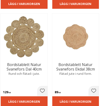
LÄGG I VARUKORGEN
LÄGG I VARUKORGEN
Bordstablett Natur
Bordstablett Natur
Svanefors Dal 40cm
Svanefors Ekdal 38cm
Rund och flätad i jute.
Flätad jute i rund form.
129
89
ill i favoriter
Lägg till i favoriter
Lägg til
KR
KR
LÄGG I VARUKORGEN
LÄGG I VARUKORGEN