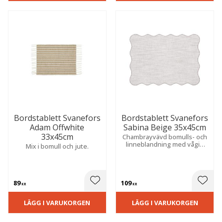
Bordstablett Svanefors
Bordstablett Svanefors
Adam Offwhite
Sabina Beige 35x45cm
33x45cm
Chambrayvävd bomulls- och
linneblandning med vågig
Mix i bomull och jute.
kant och färgad overlock.
Ger en mjuk och stilfull
känsla till dukningen.
89
109
 till i favoriter
Lägg till i favoriter
Lägg t
KR
KR
LÄGG I VARUKORGEN
LÄGG I VARUKORGEN