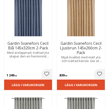
Gardin Svanefors Cecil
Gardin Svanefors Cecil
Blå 145x320cm 2-Pack
Ljusbrun 145x260cm 2-
Pack
Med avslappnad, tvättad yta
skapar den en harmonisk
Mjuk kvalitet med matt yta
känsla. Extra lång modell
och tvättad känsla. Ger ett
som passar perfekt i matsal
avslappnat uttryck med fin
eller vardagsrum.
struktur och ett behagligt
insynsskydd.
1 249
839
 till i favoriter
Lägg till i favoriter
Lägg t
KR
KR
LÄGG I VARUKORGEN
LÄGG I VARUKORGEN