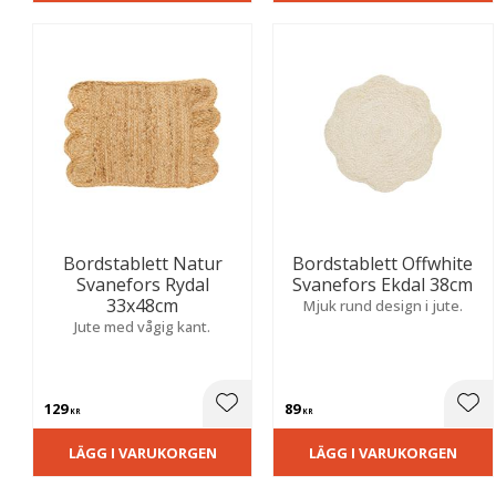
Bordstablett Natur
Bordstablett Offwhite
Svanefors Rydal
Svanefors Ekdal 38cm
33x48cm
Mjuk rund design i jute.
Jute med vågig kant.
129
89
Lägg till i favoriter
Lägg
KR
KR
LÄGG I VARUKORGEN
LÄGG I VARUKORGEN