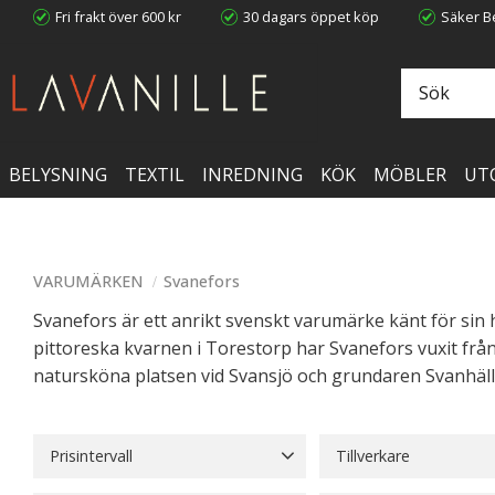
Fri frakt över 600 kr
30 dagars öppet köp
Säker Be
BELYSNING
TEXTIL
INREDNING
KÖK
MÖBLER
UT
VARUMÄRKEN
Svanefors
Svanefors är ett anrikt svenskt varumärke känt för sin
pittoreska kvarnen i Torestorp har Svanefors vuxit frå
natursköna platsen vid Svansjö och grundaren Svanhäll,
Prisintervall
Tillverkare
19
2 499
Svanefors
480