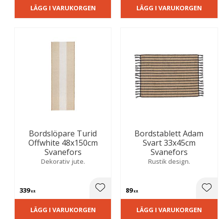
LÄGG I VARUKORGEN
LÄGG I VARUKORGEN
Bordslöpare Turid
Bordstablett Adam
Offwhite 48x150cm
Svart 33x45cm
Svanefors
Svanefors
Dekorativ jute.
Rustik design.
339
89
Lägg till i favoriter
Lägg
KR
KR
LÄGG I VARUKORGEN
LÄGG I VARUKORGEN