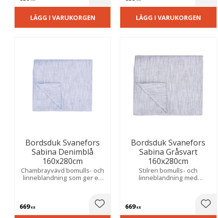
Lägg till i favoriter
Lägg
LÄGG I VARUKORGEN
LÄGG I VARUKORGEN
Bordsduk Svanefors
Bordsduk Svanefors
Sabina Denimblå
Sabina Gråsvart
160x280cm
160x280cm
Chambrayvävd bomulls- och
Stilren bomulls- och
linneblandning som ger en
linneblandning med
lyxig känsla. Skapar en
chambrayväv som ger en
trivsam och ombonad
exklusiv touch. Passar lika
atmosfär till både vardagliga
bra till vardagliga middagar
669
669
och festliga måltider.
som till festliga tillfällen.
Lägg till i favoriter
Lägg
KR
KR