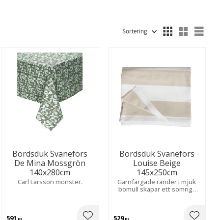
Fuskpäls
16
Brun
65
Grå
57
Visa fler
Välj sortering
Välj
Bordsduk Svanefors
Bordsduk Svanefors
De Mina Mossgrön
Louise Beige
140x280cm
145x250cm
Carl Larsson mönster.
Garnfärgade ränder i mjuk
bomull skapar ett somrigt
uttryck. Lätt tvättad effekt
för en avslappnad känsla.
591
529
KR
KR