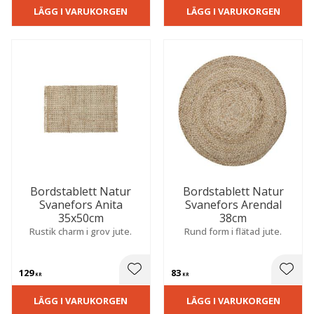
LÄGG I VARUKORGEN
LÄGG I VARUKORGEN
Bordstablett Natur
Bordstablett Natur
Svanefors Anita
Svanefors Arendal
35x50cm
38cm
Rustik charm i grov jute.
Rund form i flätad jute.
129
83
 till i favoriter
Lägg till i favoriter
Lägg t
KR
KR
LÄGG I VARUKORGEN
LÄGG I VARUKORGEN