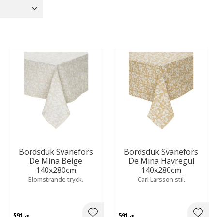
Bordsdukar
30
Fjäder
9
gat
77
Bordslöpare
5
Visa fler
Visa fler
Bordsduk Svanefors
Bordsduk Svanefors
De Mina Beige
De Mina Havregul
140x280cm
140x280cm
Blomstrande tryck.
Carl Larsson stil.
591
591
KR
KR