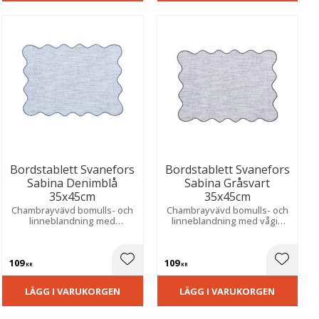
Bordstablett Svanefors
Bordstablett Svanefors
Sabina Denimblå
Sabina Gråsvart
35x45cm
35x45cm
Chambrayvävd bomulls- och
Chambrayvävd bomulls- och
linneblandning med
linneblandning med vågig
dekorativ vågig kant och
kant och färgad overlock. För
färgad overlock. Skapar en
en naturlig och tidlös
mjuk och harmonisk
dukning.
109
109
atmosfär vid din dukning.
ill i favoriter
Lägg till i favoriter
Lägg til
KR
KR
LÄGG I VARUKORGEN
LÄGG I VARUKORGEN