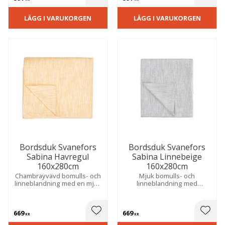
 till i favoriter
Lägg till i favoriter
Lägg t
LÄGG I VARUKORGEN
LÄGG I VARUKORGEN
Bordsduk Svanefors
Bordsduk Svanefors
Sabina Havregul
Sabina Linnebeige
160x280cm
160x280cm
Chambrayvävd bomulls- och
Mjuk bomulls- och
linneblandning med en mjuk
linneblandning med
och exklusiv känsla. Skapar
chambraykänsla som ger ett
en varm och inbjudande
tidlöst uttryck. Skapar en
atmosfär vid både vardag
inbjudande atmosfär vid
669
669
och fest.
varje måltid.
 till i favoriter
Lägg till i favoriter
Lägg t
KR
KR