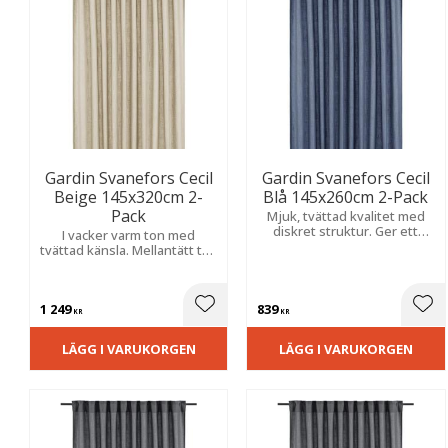
Gardin Svanefors Cecil
Gardin Svanefors Cecil
Beige 145x320cm 2-
Blå 145x260cm 2-Pack
Pack
Mjuk, tvättad kvalitet med
diskret struktur. Ger ett
I vacker varm ton med
stilrent och harmoniskt
tvättad känsla. Mellantätt tyg
uttryck med en ombonad
med fint ljusinsläpp och
känsla.
avslappnat, elegant uttryck.
1 249
839
Lägg till i favoriter
Lägg
KR
KR
LÄGG I VARUKORGEN
LÄGG I VARUKORGEN