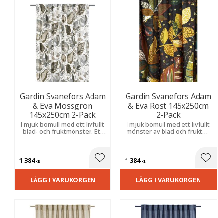
Gardin Svanefors Adam
Gardin Svanefors Adam
& Eva Mossgrön
& Eva Rost 145x250cm
145x250cm 2-Pack
2-Pack
I mjuk bomull med ett livfullt
I mjuk bomull med ett livfullt
blad- och fruktmönster. Ett
mönster av blad och frukter.
dekorativt mönster med
Ett mönster med karaktär
karaktär som skapar en
som lyfter rummet och
varm, ombonad och stilfull
skapar en varm, ombonad
1 384
1 384
känsla i rummet.
känsla.
Lägg till i favoriter
Lägg
KR
KR
LÄGG I VARUKORGEN
LÄGG I VARUKORGEN