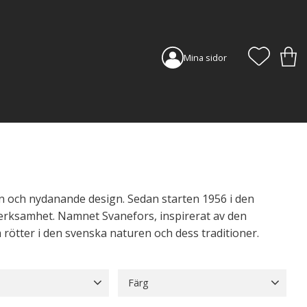
FAVORI
KUN
Mina sidor
on och nydanande design. Sedan starten 1956 i den
tverksamhet. Namnet Svanefors, inspirerat av den
rötter i den svenska naturen och dess traditioner.
Färg
Bomull
160
Beige
105
Blå
42