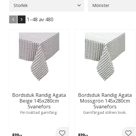
Storlek
Mönster
100x90
2
120x150
1
Blommigt
13
Enfär
1–
48
av
480
120x90
2
125x150
1
Natur & Botaniskt
25
Visa fler
Bordsduk Randig Agata
Bordsduk Randig Agata
Beige 145x280cm
Mossgrön 145x280cm
Svanefors
Svanefors
Fin tvättad garnfärg.
Garnfärgad stilren look.
839
839
KR
KR