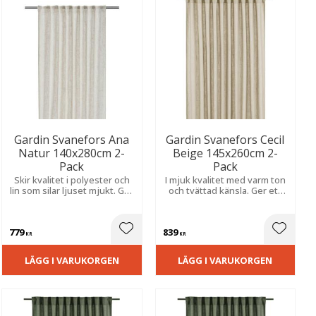
Gardin Svanefors Ana
Gardin Svanefors Cecil
Natur 140x280cm 2-
Beige 145x260cm 2-
Pack
Pack
Skir kvalitet i polyester och
I mjuk kvalitet med varm ton
lin som silar ljuset mjukt. Ger
och tvättad känsla. Ger ett
en levande struktur och en
avslappnat uttryck med fin
naturlig, harmonisk känsla i
struktur, visst insynsskydd
rummet.
och naturligt ljusinsläpp.
779
839
ill i favoriter
Lägg till i favoriter
Lägg til
KR
KR
LÄGG I VARUKORGEN
LÄGG I VARUKORGEN