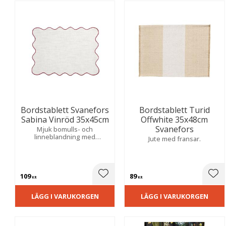
Bordstablett Svanefors
Bordstablett Turid
Sabina Vinröd 35x45cm
Offwhite 35x48cm
Svanefors
Mjuk bomulls- och
linneblandning med
Jute med fransar.
chambraykänsla, vågig kant
och dekorativ overlock.
Skapar en varm och
välkomnande helhet.
109
89
Lägg till i favoriter
Lägg
KR
KR
LÄGG I VARUKORGEN
LÄGG I VARUKORGEN