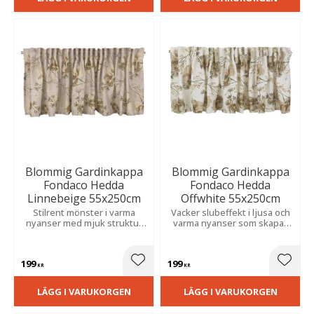
Blommig Gardinkappa
Blommig Gardinkappa
Fondaco Hedda
Fondaco Hedda
Linnebeige 55x250cm
Offwhite 55x250cm
Stilrent mönster i varma
Vacker slubeffekt i ljusa och
nyanser med mjuk struktur
varma nyanser som skapar
som skapar en varm och
en levande struktur och
trivsam känsla i kök eller
bidrar till en mysig och
vardagsrum.
ombonad atmosfär i rummet.
199
199
Lägg till i favoriter
Lägg t
KR
KR
LÄGG I VARUKORGEN
LÄGG I VARUKORGEN