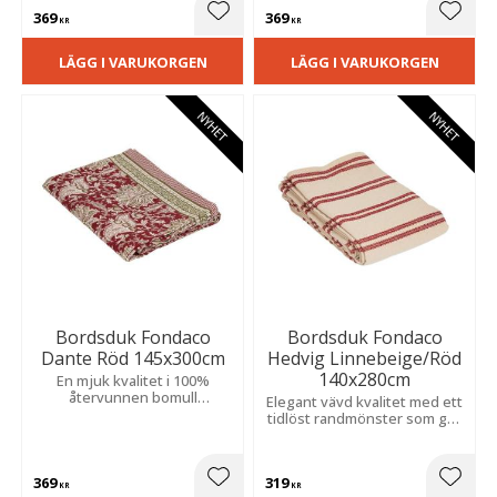
som festliga tillfällen.
369
369
Lägg till i favoriter
Lägg t
KR
KR
LÄGG I VARUKORGEN
LÄGG I VARUKORGEN
NYHET
NYHET
Bordsduk Fondaco
Bordsduk Fondaco
Dante Röd 145x300cm
Hedvig Linnebeige/Röd
140x280cm
En mjuk kvalitet i 100%
återvunnen bomull
Elegant vävd kvalitet med ett
kombinerad med ett
tidlöst randmönster som ger
klassiskt mönster och
ett klassiskt uttryck och
dekorativ bård.
passar både till vardag och
fest.
369
319
Lägg till i favoriter
Lägg t
KR
KR