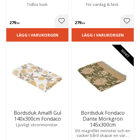
Tidlös look.
För vardag & fest.
279
279
Lägg till i favoriter
Lägg t
KR
KR
LÄGG I VARUKORGEN
LÄGG I VARUKORGEN
NYHET
Bordsduk Amalfi Gul
Bordsduk Fondaco
140x300cm Fondaco
Dante Mörkgrön
145x300cm
Ljuvligt citronmönster.
Ett magnifikt mönster och en
vacker bård skapar en varm