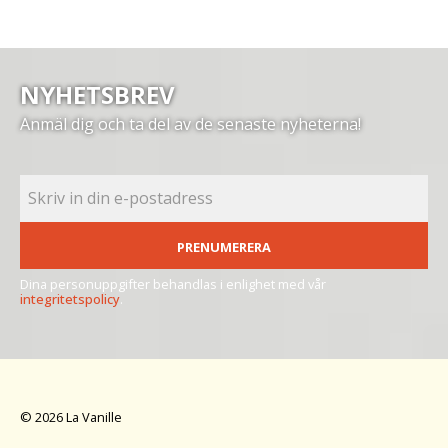
NYHETSBREV
Anmäl dig och ta del av de senaste nyheterna!
PRENUMERERA
Dina personuppgifter behandlas i enlighet med vår
integritetspolicy
.
© 2026 La Vanille