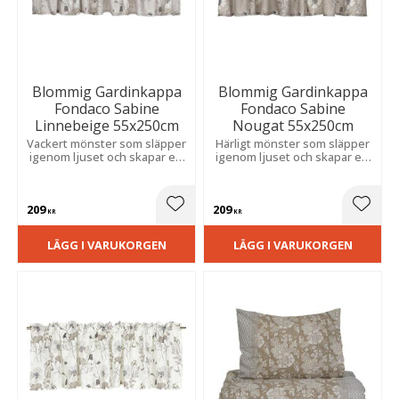
Blommig Gardinkappa
Blommig Gardinkappa
Fondaco Sabine
Fondaco Sabine
Linnebeige 55x250cm
Nougat 55x250cm
Vackert mönster som släpper
Härligt mönster som släpper
igenom ljuset och skapar ett
igenom ljuset och skapar ett
luftigt och trivsamt uttryck,
luftigt och trivsamt uttryck,
idealiskt i kök eller
ett perfekt val för kök och
vardagsrum.
vardagsrum.
209
209
Lägg till i favoriter
Lägg t
KR
KR
LÄGG I VARUKORGEN
LÄGG I VARUKORGEN