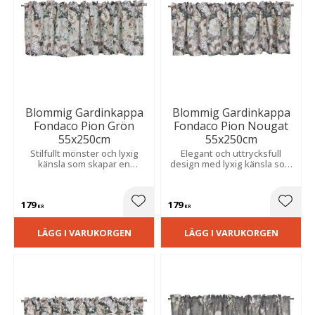
Blommig Gardinkappa
Blommig Gardinkappa
Fondaco Pion Grön
Fondaco Pion Nougat
55x250cm
55x250cm
Stilfullt mönster och lyxig
Elegant och uttrycksfull
känsla som skapar en
design med lyxig känsla som
romantisk och livfull atmosfär
skapar en romantisk och
i hemmet.
livfull atmosfär.
179
179
Lägg till i favoriter
Lägg t
KR
KR
LÄGG I VARUKORGEN
LÄGG I VARUKORGEN