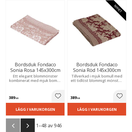
NYHET
Bordsduk Fondaco
Bordsduk Fondaco
Sonia Rosa 145x300cm
Sonia Röd 145x300cm
Ett elegant blommönster
Tillverkad i mjuk bomull med
kombinerat med mjuk bomull
ett tidlöst blommigt mönster.
skapar en harmonisk känsla.
Den fina bården längs
Den dekorativa bården ger
sidorna blir en stilfull detalj i
ett exklusivt uttryck.
hemmet.
389
389
Lägg till i favoriter
Lägg t
KR
KR
LÄGG I VARUKORGEN
LÄGG I VARUKORGEN
1–
48
av
946