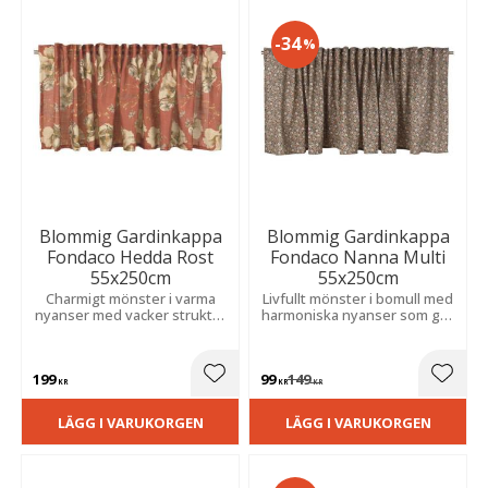
34
%
Blommig Gardinkappa
Blommig Gardinkappa
Fondaco Hedda Rost
Fondaco Nanna Multi
55x250cm
55x250cm
Charmigt mönster i varma
Livfullt mönster i bomull med
nyanser med vacker struktur
harmoniska nyanser som ger
som skapar en mysig och
rummet ett personligt och
inbjudande känsla i hemmet.
inbjudande uttryck med
mjuk, ombonad känsla.
199
99
149
Lägg till i favoriter
Lägg t
KR
KR
KR
LÄGG I VARUKORGEN
LÄGG I VARUKORGEN