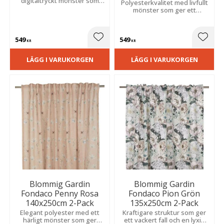
digitaltryckt mönster som
Polyesterkvalitet med livfullt
ger ett levande och
mönster som ger ett
uttrycksfullt intryck.
modernt uttryck.
Slubeffekt skapar en unik
Slubeffekten skapar en livfull
struktur och ett vackert fall.
struktur och tillför rummet
549
549
elegans.
Lägg till i favoriter
Lägg t
KR
KR
LÄGG I VARUKORGEN
LÄGG I VARUKORGEN
Blommig Gardin
Blommig Gardin
Fondaco Penny Rosa
Fondaco Pion Grön
140x250cm 2-Pack
135x250cm 2-Pack
Elegant polyester med ett
Kraftigare struktur som ger
härligt mönster som ger
ett vackert fall och en lyxig