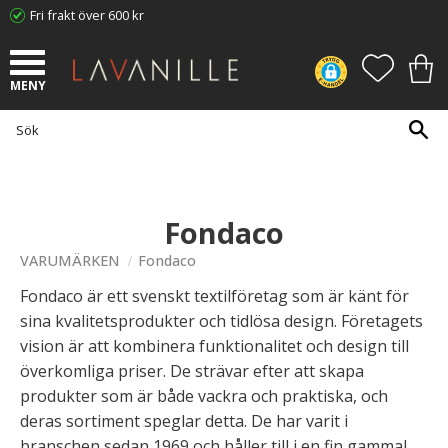
Fri frakt över 600 kr
Meny
FAVORI
KUN
Fondaco
VARUMÄRKEN
Fondaco
Fondaco är ett svenskt textilföretag som är känt för
sina kvalitetsprodukter och tidlösa design. Företagets
vision är att kombinera funktionalitet och design till
överkomliga priser. De strävar efter att skapa
produkter som är både vackra och praktiska, och
deras sortiment speglar detta. De har varit i
branschen sedan 1969 och håller till i en fin gammal