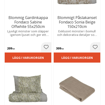
Blommig Gardinkappa
Blommigt Påslakanset
Fondaco Sabine
Fondaco Sonia Beige
Offwhite 55x250cm
150x210cm
Ljuvligt mönster som släpper
Exklusivt mönster i bomull
igenom ljuset och ger ett
och dekorativa detaljer som
luftigt, trivsamt uttryck samt
skapar en elegant och lyxig
en mjuk och inbjudande
känsla i sovrummet.
känsla i hemmet.
209
309
Lägg till i favoriter
Lägg t
KR
KR
LÄGG I VARUKORGEN
LÄGG I VARUKORGEN