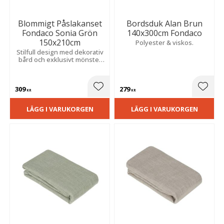
Blommigt Påslakanset
Bordsduk Alan Brun
Fondaco Sonia Grön
140x300cm Fondaco
150x210cm
Polyester & viskos.
Stilfull design med dekorativ
bård och exklusivt mönster
som ger sovrummet ett
elegant uttryck.
309
279
Lägg till i favoriter
Lägg t
KR
KR
LÄGG I VARUKORGEN
LÄGG I VARUKORGEN