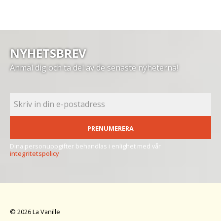
NYHETSBREV
Anmäl dig och ta del av de senaste nyheterna!
PRENUMERERA
Dina personuppgifter behandlas i enlighet med vår
integritetspolicy
.
© 2026 La Vanille