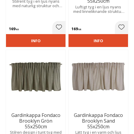
55x250cm
Stilrent tyg i en ljus nyans
med naturlig struktur och
Luftigt tyg i en ljus nyans
mjukt fall. Ger en avskalad
med linneliknande struktur.
elegans och passar i både
Ger ett stilrent uttryck som
moderna och klassiska hem.
passar både modern och
klassisk inredning.
169
169
Lägg till i favoriter
Lägg t
KR
KR
INFO
INFO
Gardinkappa Fondaco
Gardinkappa Fondaco
Brooklyn Grön
Brooklyn Sand
55x250cm
55x250cm
Stilren design i tunt tyg med
Lätt tyg i en varm och ljus