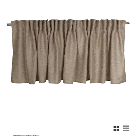
Rutnäts
List