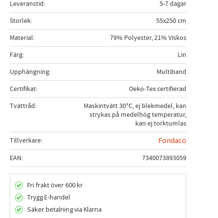
Leveranstid
5-7 dagar
Storlek
55x250 cm
Material
79% Polyester, 21% Viskos
Färg
Lin
Upphängning
Multiband
Certifikat
Oeko-Tex certifierad
Tvättråd
Maskintvätt 30°C, ej blekmedel, kan
strykas på medelhög temperatur,
kan ej torktumlas
Tillverkare
Fondaco
EAN
7340073893059
Fri frakt över 600 kr
Trygg E-handel
Säker betalning via Klarna