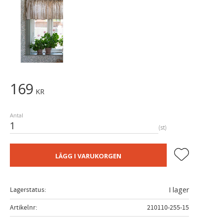
169
KR
Antal
st
Lägg till i fa
LÄGG I VARUKORGEN
Lagerstatus
I lager
Artikelnr
210110-255-15