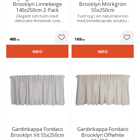
Brooklyn Linnebeige
Brooklyn Mörkgrön
140x250cm 2-Pack
55x250cm
Elegant och tunn med
Tunt tyg i en naturnära ton
dekorativ linnelook som
med linneliknande struktur
skapar ett jämnt fall och en
som ger ett elegant fall.
luftig känsla i rummet.
Skapar en luftig och
harmonisk känsla med tidlös
495
169
karaktär.
Lägg till i favoriter
Lägg t
KR
KR
INFO
INFO
Gardinkappa Fondaco
Gardinkappa Fondaco
Brooklyn Vit 55x250cm
Brooklyn Offwhite