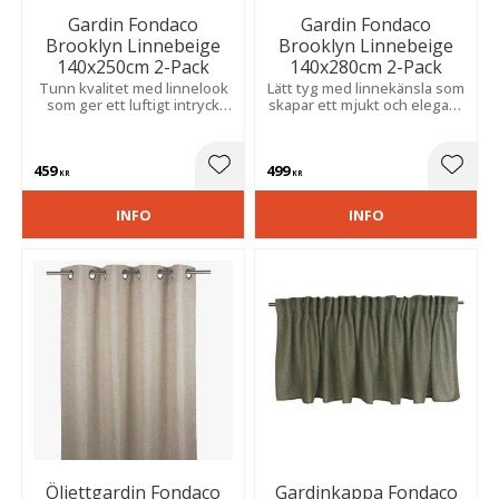
Gardin Fondaco
Gardin Fondaco
Brooklyn Linnebeige
Brooklyn Linnebeige
140x250cm 2-Pack
140x280cm 2-Pack
Tunn kvalitet med linnelook
Lätt tyg med linnekänsla som
som ger ett luftigt intryck
skapar ett mjukt och elegant
och mjukt ljusinsläpp.
uttryck, passar fint i både
moderna och klassiska rum
med behagligt ljus.
459
499
Lägg till i favoriter
Lägg t
KR
KR
INFO
INFO
Öljettgardin Fondaco
Gardinkappa Fondaco