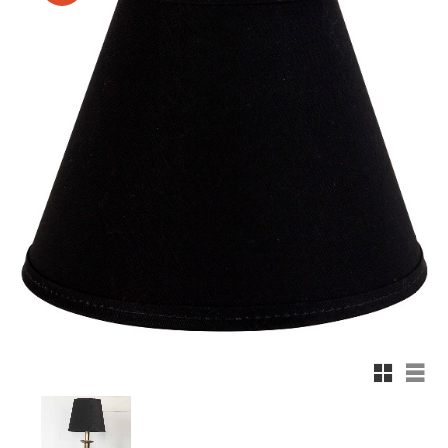
Rutnäts
List