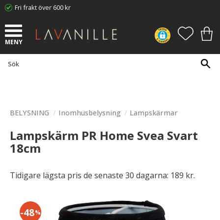
Fri frakt över 600 kr
Meny
FAVORI
KUN
BELYSNING
Inomhusbelysning
Lampskärmar
Lampskärm PR Home Svea Svart
18cm
Tidigare lägsta pris de senaste 30 dagarna: 189 kr.
48
%