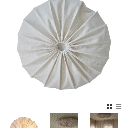
Rutnäts
List