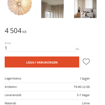
4 504
KR
Antal
st
Lägg till i fa
LÄGG I VARUKORGEN
Lagerstatus
I lager
Artikelnr
T9-80-12-00
Leveranstid
5-7 dagar
Material
Linne