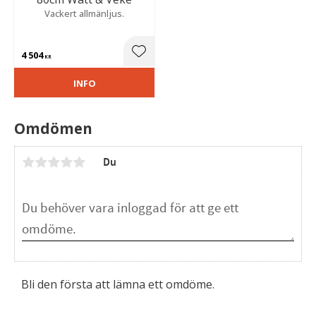
Vackert allmänljus.
4 504
Lägg till i favoriter
KR
INFO
Omdömen
Du
Bli den första att lämna ett omdöme.