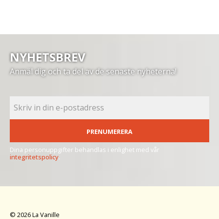
NYHETSBREV
Anmäl dig och ta del av de senaste nyheterna!
PRENUMERERA
Dina personuppgifter behandlas i enlighet med vår
integritetspolicy
.
© 2026 La Vanille