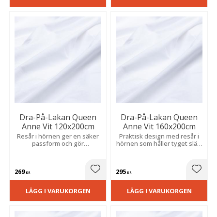
Dra-På-Lakan Queen
Dra-På-Lakan Queen
Anne Vit 120x200cm
Anne Vit 160x200cm
Resår i hörnen ger en säker
Praktisk design med resår i
passform och gör
hörnen som håller tyget slätt
bäddningen snabb, enkel
och stadigt på madrassen.
och bekväm.
269
295
Lägg till i favoriter
Lägg t
KR
KR
LÄGG I VARUKORGEN
LÄGG I VARUKORGEN