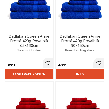
Badlakan Queen Anne
Badlakan Queen Anne
Frotté 420g Royalblå
Frotté 420g Royalblå
65x130cm
90x150cm
Skön mot huden.
Bomull av hög klass.
209
279
Lägg till i favoriter
Lägg t
KR
KR
LÄGG I VARUKORGEN
INFO