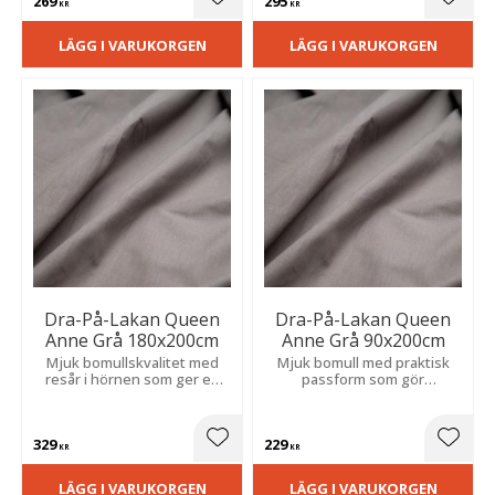
269
295
Lägg till i favoriter
Lägg t
KR
KR
LÄGG I VARUKORGEN
LÄGG I VARUKORGEN
Dra-På-Lakan Queen
Dra-På-Lakan Queen
Anne Grå 180x200cm
Anne Grå 90x200cm
Mjuk bomullskvalitet med
Mjuk bomull med praktisk
resår i hörnen som ger en
passform som gör
säker passform och smidig
bäddningen enklare och
bäddning.
håller sig på plats längre.
329
229
Lägg till i favoriter
Lägg t
KR
KR
LÄGG I VARUKORGEN
LÄGG I VARUKORGEN