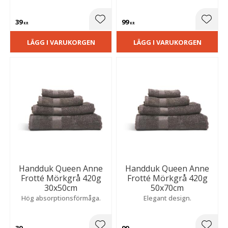
39
99
Lägg till i favoriter
Lägg t
KR
KR
LÄGG I VARUKORGEN
LÄGG I VARUKORGEN
Handduk Queen Anne
Handduk Queen Anne
Frotté Mörkgrå 420g
Frotté Mörkgrå 420g
30x50cm
50x70cm
Hög absorptionsförmåga.
Elegant design.
39
99