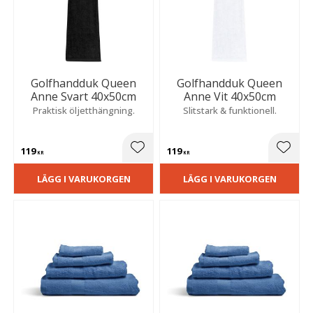
Golfhandduk Queen
Golfhandduk Queen
Anne Svart 40x50cm
Anne Vit 40x50cm
Praktisk öljetthängning.
Slitstark & funktionell.
119
119
Lägg till i favoriter
Lägg t
KR
KR
LÄGG I VARUKORGEN
LÄGG I VARUKORGEN