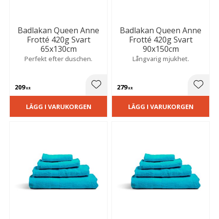
Badlakan Queen Anne
Badlakan Queen Anne
Frotté 420g Svart
Frotté 420g Svart
65x130cm
90x150cm
Perfekt efter duschen.
Långvarig mjukhet.
209
279
Lägg till i favoriter
Lägg t
KR
KR
LÄGG I VARUKORGEN
LÄGG I VARUKORGEN