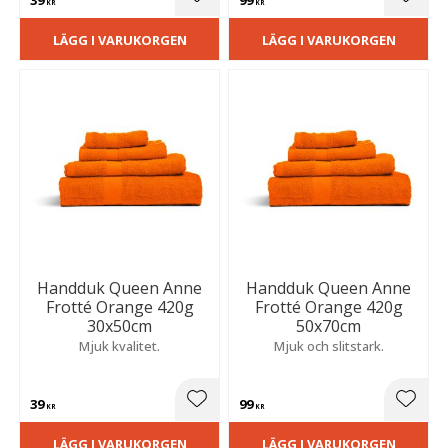
Lägg till i favoriter
Lägg t
KR
KR
LÄGG I VARUKORGEN
LÄGG I VARUKORGEN
Handduk Queen Anne
Handduk Queen Anne
Frotté Orange 420g
Frotté Orange 420g
30x50cm
50x70cm
Mjuk kvalitet.
Mjuk och slitstark.
39
99
Lägg till i favoriter
Lägg t
KR
KR
LÄGG I VARUKORGEN
LÄGG I VARUKORGEN