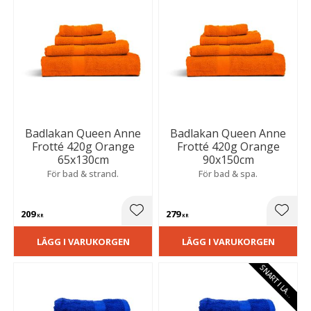
Badlakan Queen Anne
Badlakan Queen Anne
Frotté 420g Orange
Frotté 420g Orange
65x130cm
90x150cm
För bad & strand.
För bad & spa.
209
279
Lägg till i favoriter
Lägg t
KR
KR
LÄGG I VARUKORGEN
LÄGG I VARUKORGEN
S
N
A
R
T
I
L
A
E
G
R