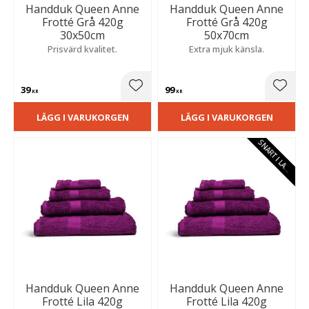
Handduk Queen Anne
Handduk Queen Anne
Frotté Grå 420g
Frotté Grå 420g
30x50cm
50x70cm
Prisvärd kvalitet.
Extra mjuk känsla.
39
99
Lägg till i favoriter
Lägg t
KR
KR
LÄGG I VARUKORGEN
LÄGG I VARUKORGEN
S
N
A
R
T
I
L
A
E
G
R
Handduk Queen Anne
Handduk Queen Anne
Frotté Lila 420g
Frotté Lila 420g