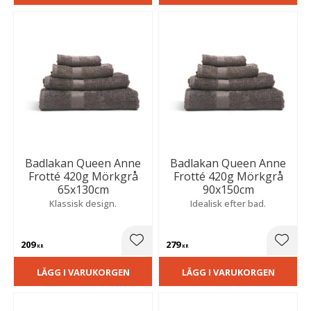
Badlakan Queen Anne
Badlakan Queen Anne
Frotté 420g Mörkgrå
Frotté 420g Mörkgrå
65x130cm
90x150cm
Klassisk design.
Idealisk efter bad.
209
279
Lägg till i favoriter
Lägg t
KR
KR
LÄGG I VARUKORGEN
LÄGG I VARUKORGEN