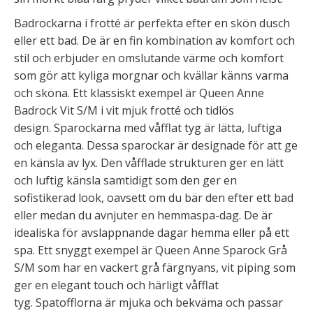
Badrockarna i frotté är perfekta efter en skön dusch
eller ett bad. De är en fin kombination av komfort och
stil och erbjuder en omslutande värme och komfort
som gör att kyliga morgnar och kvällar känns varma
och sköna. Ett klassiskt exempel är Queen Anne
Badrock Vit S/M i vit mjuk frotté och tidlös
design. Sparockarna med våfflat tyg är lätta, luftiga
och eleganta. Dessa sparockar är designade för att ge
en känsla av lyx. Den våfflade strukturen ger en lätt
och luftig känsla samtidigt som den ger en
sofistikerad look, oavsett om du bär den efter ett bad
eller medan du avnjuter en hemmaspa-dag. De är
idealiska för avslappnande dagar hemma eller på ett
spa. Ett snyggt exempel är Queen Anne Sparock Grå
S/M som har en vackert grå färgnyans, vit piping som
ger en elegant touch och härligt våfflat
tyg. Spatofflorna är mjuka och bekväma och passar