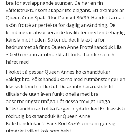
bra för avslappnande stunder. De har en fin
våffelstruktur som skapar lite elegans. Ett exempel är
Queen Anne Spatofflor Dam Vit 36/39. Handdukarna i
skön frotté är perfekta för daglig användning. De
kombinerar absorberande kvaliteter med en behaglig
känsla mot huden. Söker du det lilla extra för
badrummet så finns Queen Anne Frottéhandduk Lila
30x50 cm som är utmärkt att torka händerna och
håret med.
I köket så passar Queen Annes kökshanddukar
väldigt bra. Kökshanddukarna med rutmönster ger en
klassisk touch till köket. De är inte bara estetiskt
tilltalande utan även funktionella med bra
absorberingsförmåga. Låt dessa trevligt rutiga
kökshanddukar i olika färger pryda köket! En klassiskt
rödrutig kökshandduk är Queen Anne
Kökshanddukar 2-Pack Röd 45x65 cm som gör sig
utmärkt i vilket kök som helst.