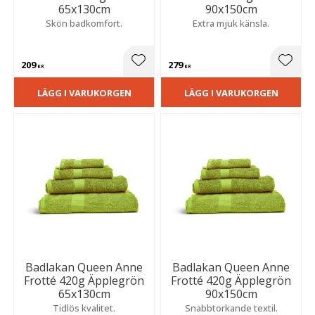
65x130cm
90x150cm
Skön badkomfort.
Extra mjuk känsla.
209
279
Lägg till i favoriter
Lägg t
KR
KR
LÄGG I VARUKORGEN
LÄGG I VARUKORGEN
Badlakan Queen Anne
Badlakan Queen Anne
Frotté 420g Äpplegrön
Frotté 420g Äpplegrön
65x130cm
90x150cm
Tidlös kvalitet.
Snabbtorkande textil.