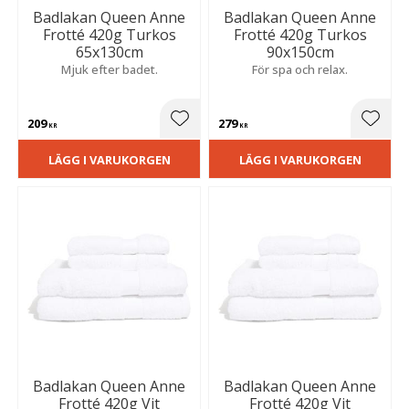
Badlakan Queen Anne
Badlakan Queen Anne
Frotté 420g Turkos
Frotté 420g Turkos
65x130cm
90x150cm
Mjuk efter badet.
För spa och relax.
209
279
Lägg till i favoriter
Lägg t
KR
KR
LÄGG I VARUKORGEN
LÄGG I VARUKORGEN
Badlakan Queen Anne
Badlakan Queen Anne
Frotté 420g Vit
Frotté 420g Vit