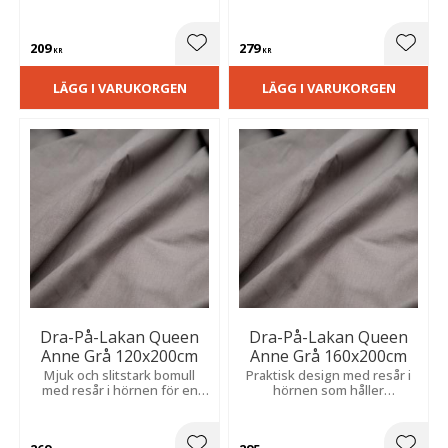
209
279
Lägg till i favoriter
Lägg t
KR
KR
LÄGG I VARUKORGEN
LÄGG I VARUKORGEN
Dra-På-Lakan Queen
Dra-På-Lakan Queen
Anne Grå 120x200cm
Anne Grå 160x200cm
Mjuk och slitstark bomull
Praktisk design med resår i
med resår i hörnen för en
hörnen som håller
bekväm passform och enkel
bäddningen på plats och
bäddning.
minskar veck.