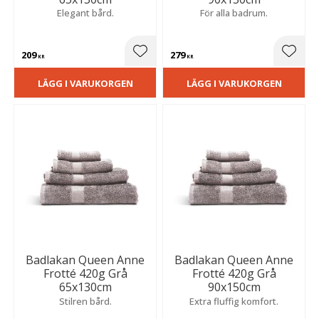
Elegant bård.
För alla badrum.
209
279
Lägg till i favoriter
Lägg t
KR
KR
LÄGG I VARUKORGEN
LÄGG I VARUKORGEN
Badlakan Queen Anne
Badlakan Queen Anne
Frotté 420g Grå
Frotté 420g Grå
65x130cm
90x150cm
Stilren bård.
Extra fluffig komfort.