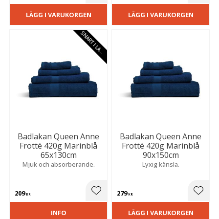
LÄGG I VARUKORGEN
LÄGG I VARUKORGEN
S
N
A
R
T
I
L
A
E
G
R
Badlakan Queen Anne
Badlakan Queen Anne
Frotté 420g Marinblå
Frotté 420g Marinblå
65x130cm
90x150cm
Mjuk och absorberande.
Lyxig känsla.
209
279
Lägg till i favoriter
Lägg t
KR
KR
INFO
LÄGG I VARUKORGEN