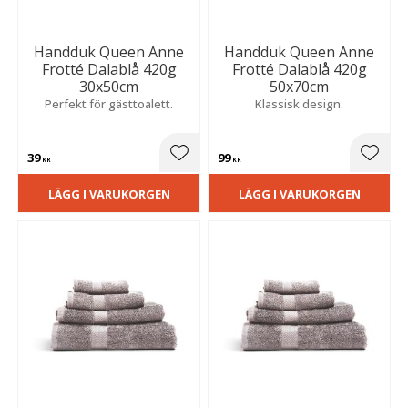
Handduk Queen Anne
Handduk Queen Anne
Frotté Dalablå 420g
Frotté Dalablå 420g
30x50cm
50x70cm
Perfekt för gästtoalett.
Klassisk design.
39
99
Lägg till i favoriter
Lägg t
KR
KR
LÄGG I VARUKORGEN
LÄGG I VARUKORGEN