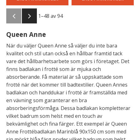
1–
48
av
94
Queen Anne
När du väljer Queen Anne så väljer du inte bara
kvalitet och stil utan också en hållbar framtid tack
vare det hållbarhetsarbete som görs i företaget. Det
finns badlakan i frotté som är mjuka och
absorberande. Få material är så uppskattade som
frotté när det kommer till badtextilier. Queen Annes
badlakan och handdukar i frotté är framställda med
en vävning som garanterar en bra
absorberingsförmåga. Dessa badlakan kompletterar
vilket badrum som helst med en touch av
bekvämlighet och fina färger. Ett exempel är Queen
Anne Frottébadlakan Marinblå 90x150 cm som med
sin mörkt blåa färg pryder vilket badrum som helst.