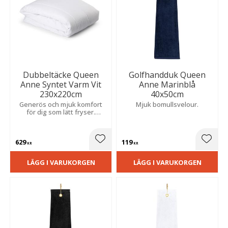
Dubbeltäcke Queen
Golfhandduk Queen
Anne Syntet Varm Vit
Anne Marinblå
230x220cm
40x50cm
Generös och mjuk komfort
Mjuk bomullsvelour.
för dig som lätt fryser.
Praktisk kvalitet som är
allergivänlig och enkel att
tvätta.
629
119
Lägg till i favoriter
Lägg t
KR
KR
LÄGG I VARUKORGEN
LÄGG I VARUKORGEN