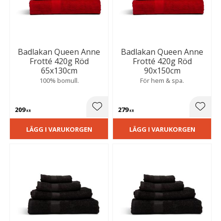
Badlakan Queen Anne
Badlakan Queen Anne
Frotté 420g Röd
Frotté 420g Röd
65x130cm
90x150cm
100% bomull.
För hem & spa.
209
279
Lägg till i favoriter
Lägg t
KR
KR
LÄGG I VARUKORGEN
LÄGG I VARUKORGEN