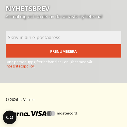
NYHETSBREV
Anmäl dig och ta del av de senaste nyheterna!
PRENUMERERA
Dina personuppgifter behandlas i enlighet med vår
integritetspolicy
.
© 2026 La Vanille