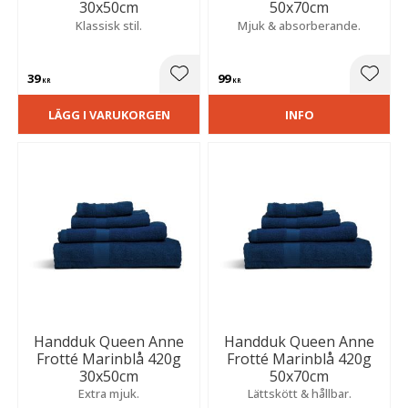
30x50cm
50x70cm
Klassisk stil.
Mjuk & absorberande.
39
99
Lägg till i favoriter
Lägg t
KR
KR
LÄGG I VARUKORGEN
INFO
Handduk Queen Anne
Handduk Queen Anne
Frotté Marinblå 420g
Frotté Marinblå 420g
30x50cm
50x70cm
Extra mjuk.
Lättskött & hållbar.