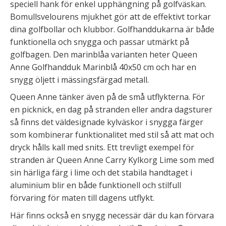
speciell hank för enkel upphängning på golfväskan.
Bomullsvelourens mjukhet gör att de effektivt torkar
dina golfbollar och klubbor. Golfhanddukarna är både
funktionella och snygga och passar utmärkt på
golfbagen. Den marinblåa varianten heter Queen
Anne Golfhandduk Marinblå 40x50 cm och har en
snygg öljett i mässingsfärgad metall.
Queen Anne tänker även på de små utflykterna. För
en picknick, en dag på stranden eller andra dagsturer
så finns det väldesignade kylväskor i snygga färger
som kombinerar funktionalitet med stil så att mat och
dryck hålls kall med snits. Ett trevligt exempel för
stranden är Queen Anne Carry Kylkorg Lime som med
sin härliga färg i lime och det stabila handtaget i
aluminium blir en både funktionell och stilfull
förvaring för maten till dagens utflykt.
Här finns också en snygg necessär där du kan förvara