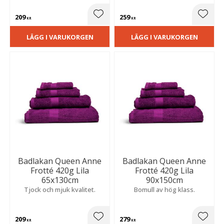
209
259
Lägg till i favoriter
Lägg t
KR
KR
LÄGG I VARUKORGEN
LÄGG I VARUKORGEN
Badlakan Queen Anne
Badlakan Queen Anne
Frotté 420g Lila
Frotté 420g Lila
65x130cm
90x150cm
Tjock och mjuk kvalitet.
Bomull av hög klass.
209
279
Lägg till i favoriter
Lägg t
KR
KR