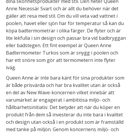
dina skönhetsprodukter med stil. Den heter Queen
Anne Necessär Svart och är allt du behöver när det
gäller att resa med stil. Om du vill veta vad vattnet i
poolen, havet eller sjön har för temperatur så kan du
köpa badtermometrar i olika färger. De flyter och är
lite lekfulla i sin design och passar bra vid badbryggan
eller badstegen. Ett fint exempel är Queen Anne
Badtermometer Turkos som är snygg i poolen och
har ett snöre som gör att termometern inte flyter
iväg.
Queen Anne är inte bara känt för sina produkter som
är både prisvärda och har bra kvalitet utan är också
en del av New Wave-koncernen vilket innebär att
varumärket är engagerat i ambitiösa miljö- och
hållbarhetsinitiativ. Det betyder att när du köper en
produkt från dem så investerar du inte bara i kvalitet
och design utan också i en produkt som är framställd
med tanke på miljön. Genom koncernens miljö- och