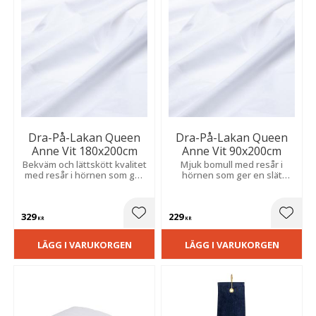
Dra-På-Lakan Queen
Dra-På-Lakan Queen
Anne Vit 180x200cm
Anne Vit 90x200cm
Bekväm och lättskött kvalitet
Mjuk bomull med resår i
med resår i hörnen som ger
hörnen som ger en slät
en jämn och skrynkelfri
passform och håller
bäddning.
bäddningen på plats hela
natten.
329
229
Lägg till i favoriter
Lägg t
KR
KR
LÄGG I VARUKORGEN
LÄGG I VARUKORGEN