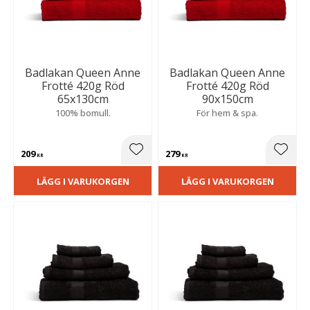
Badlakan Queen Anne
Badlakan Queen Anne
Frotté 420g Röd
Frotté 420g Röd
65x130cm
90x150cm
100% bomull.
För hem & spa.
209
279
Lägg till i favoriter
Lägg t
KR
KR
LÄGG I VARUKORGEN
LÄGG I VARUKORGEN