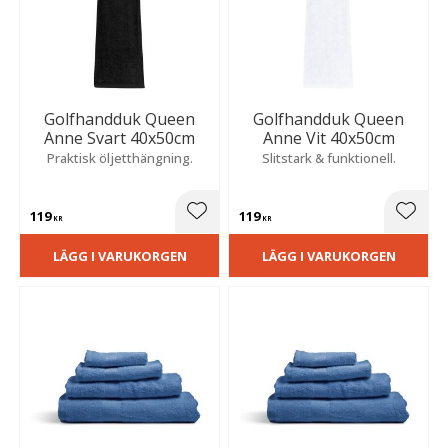
Golfhandduk Queen
Golfhandduk Queen
Anne Svart 40x50cm
Anne Vit 40x50cm
Praktisk öljetthängning.
Slitstark & funktionell.
119
119
Lägg till i favoriter
Lägg t
KR
KR
LÄGG I VARUKORGEN
LÄGG I VARUKORGEN