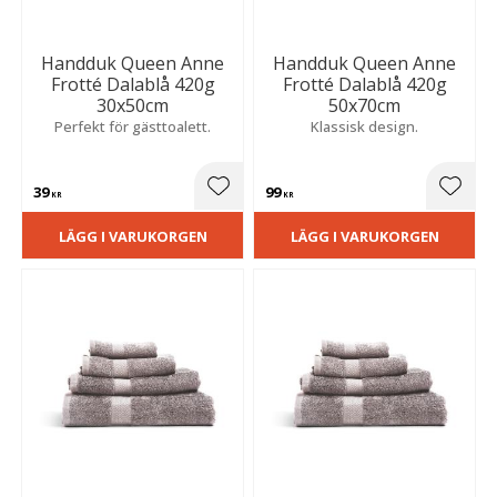
Handduk Queen Anne
Handduk Queen Anne
Frotté Dalablå 420g
Frotté Dalablå 420g
30x50cm
50x70cm
Perfekt för gästtoalett.
Klassisk design.
39
99
Lägg till i favoriter
Lägg t
KR
KR
LÄGG I VARUKORGEN
LÄGG I VARUKORGEN