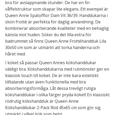
bra för avslappnande stunder. De har en fin
våffelstruktur som skapar lite elegans. Ett exempel är
Queen Anne Spatofflor Dam Vit 36/39. Handdukarna i
skön frotté är perfekta för daglig användning. De
kombinerar absorberande kvaliteter med en behaglig
känsla mot huden. Söker du det lilla extra för
badrummet så finns Queen Anne Frottéhandduk Lila
30x50 cm som är utmärkt att torka händerna och
håret med.
I köket så passar Queen Annes kökshanddukar
väldigt bra. Kökshanddukarna med rutmönster ger en
klassisk touch till köket. De är inte bara estetiskt
tilltalande utan även funktionella med bra
absorberingsförmåga. Låt dessa trevligt rutiga
kökshanddukar i olika färger pryda köket! En klassiskt
rödrutig kökshandduk är Queen Anne
Kökshanddukar 2-Pack Röd 45x65 cm som gör sig
utmärkt i vilket kök som helst.