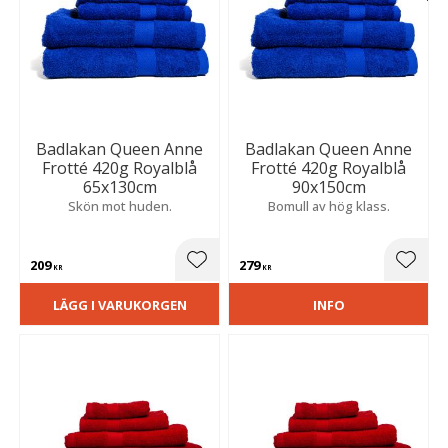
Badlakan Queen Anne
Badlakan Queen Anne
Frotté 420g Royalblå
Frotté 420g Royalblå
65x130cm
90x150cm
Skön mot huden.
Bomull av hög klass.
209
279
Lägg till i favoriter
Lägg t
KR
KR
LÄGG I VARUKORGEN
INFO