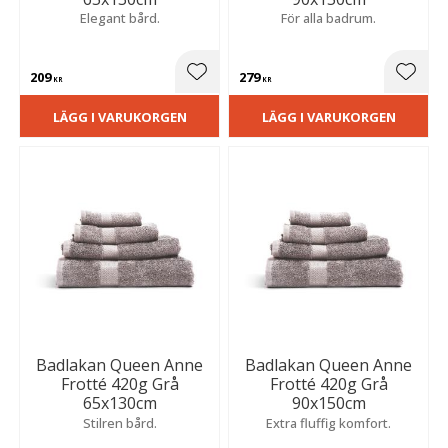
Elegant bård.
För alla badrum.
209
279
Lägg till i favoriter
Lägg t
KR
KR
LÄGG I VARUKORGEN
LÄGG I VARUKORGEN
Badlakan Queen Anne
Badlakan Queen Anne
Frotté 420g Grå
Frotté 420g Grå
65x130cm
90x150cm
Stilren bård.
Extra fluffig komfort.