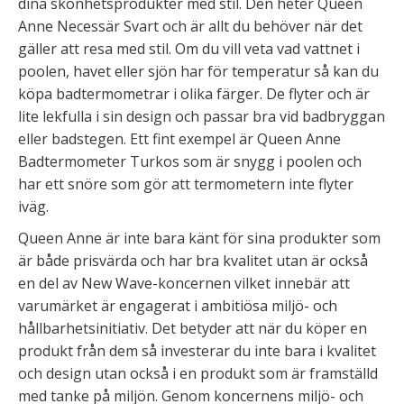
dina skönhetsprodukter med stil. Den heter Queen
Anne Necessär Svart och är allt du behöver när det
gäller att resa med stil. Om du vill veta vad vattnet i
poolen, havet eller sjön har för temperatur så kan du
köpa badtermometrar i olika färger. De flyter och är
lite lekfulla i sin design och passar bra vid badbryggan
eller badstegen. Ett fint exempel är Queen Anne
Badtermometer Turkos som är snygg i poolen och
har ett snöre som gör att termometern inte flyter
iväg.
Queen Anne är inte bara känt för sina produkter som
är både prisvärda och har bra kvalitet utan är också
en del av New Wave-koncernen vilket innebär att
varumärket är engagerat i ambitiösa miljö- och
hållbarhetsinitiativ. Det betyder att när du köper en
produkt från dem så investerar du inte bara i kvalitet
och design utan också i en produkt som är framställd
med tanke på miljön. Genom koncernens miljö- och