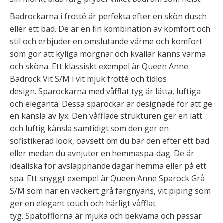
Badrockarna i frotté är perfekta efter en skön dusch
eller ett bad. De är en fin kombination av komfort och
stil och erbjuder en omslutande värme och komfort
som gör att kyliga morgnar och kvällar känns varma
och sköna. Ett klassiskt exempel är Queen Anne
Badrock Vit S/M i vit mjuk frotté och tidlös
design. Sparockarna med våfflat tyg är lätta, luftiga
och eleganta. Dessa sparockar är designade för att ge
en känsla av lyx. Den våfflade strukturen ger en lätt
och luftig känsla samtidigt som den ger en
sofistikerad look, oavsett om du bär den efter ett bad
eller medan du avnjuter en hemmaspa-dag. De är
idealiska för avslappnande dagar hemma eller på ett
spa. Ett snyggt exempel är Queen Anne Sparock Grå
S/M som har en vackert grå färgnyans, vit piping som
ger en elegant touch och härligt våfflat
tyg. Spatofflorna är mjuka och bekväma och passar