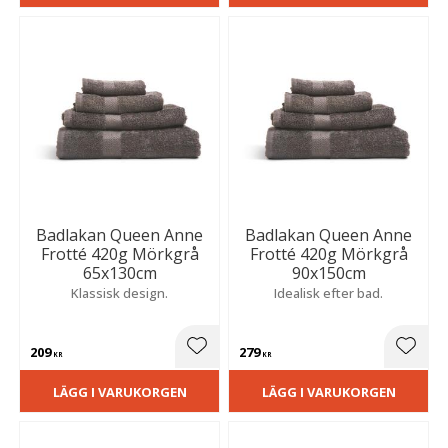
Badlakan Queen Anne
Badlakan Queen Anne
Frotté 420g Mörkgrå
Frotté 420g Mörkgrå
65x130cm
90x150cm
Klassisk design.
Idealisk efter bad.
209
279
Lägg till i favoriter
Lägg t
KR
KR
LÄGG I VARUKORGEN
LÄGG I VARUKORGEN