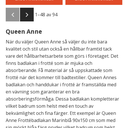
1–
48
av
94
Queen Anne
När du väljer Queen Anne så väljer du inte bara
kvalitet och stil utan också en hållbar framtid tack
vare det hållbarhetsarbete som görs i företaget. Det
finns badlakan i frotté som är mjuka och
absorberande. Få material är så uppskattade som
frotté när det kommer till badtextilier. Queen Annes
badlakan och handdukar i frotté är framställda med
en vävning som garanterar en bra
absorberingsförmåga. Dessa badlakan kompletterar
vilket badrum som helst med en touch av
bekvämlighet och fina färger. Ett exempel är Queen
Anne Frottébadlakan Marinblå 90x150 cm som med
sin mörkt blåa färg pryder vilket badrum som helst.