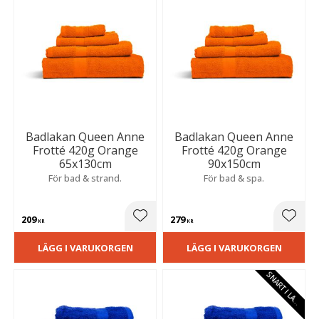
Badlakan Queen Anne
Badlakan Queen Anne
Frotté 420g Orange
Frotté 420g Orange
65x130cm
90x150cm
För bad & strand.
För bad & spa.
209
279
Lägg till i favoriter
Lägg t
KR
KR
LÄGG I VARUKORGEN
LÄGG I VARUKORGEN
S
N
A
R
T
I
L
A
E
G
R