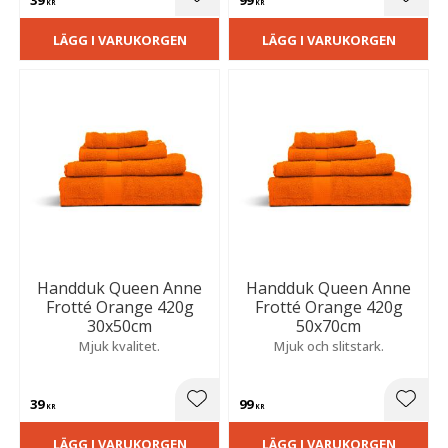
Lägg till i favoriter
Lägg t
KR
KR
LÄGG I VARUKORGEN
LÄGG I VARUKORGEN
Handduk Queen Anne
Handduk Queen Anne
Frotté Orange 420g
Frotté Orange 420g
30x50cm
50x70cm
Mjuk kvalitet.
Mjuk och slitstark.
39
99
Lägg till i favoriter
Lägg t
KR
KR
LÄGG I VARUKORGEN
LÄGG I VARUKORGEN