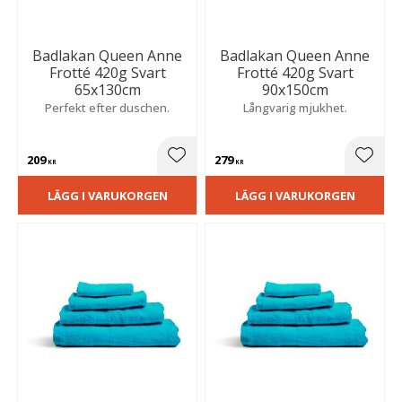
Badlakan Queen Anne
Badlakan Queen Anne
Frotté 420g Svart
Frotté 420g Svart
65x130cm
90x150cm
Perfekt efter duschen.
Långvarig mjukhet.
209
279
Lägg till i favoriter
Lägg t
KR
KR
LÄGG I VARUKORGEN
LÄGG I VARUKORGEN