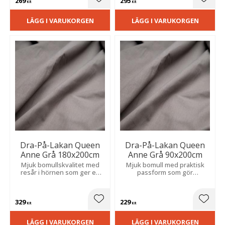
269
295
Lägg till i favoriter
Lägg t
KR
KR
LÄGG I VARUKORGEN
LÄGG I VARUKORGEN
Dra-På-Lakan Queen
Dra-På-Lakan Queen
Anne Grå 180x200cm
Anne Grå 90x200cm
Mjuk bomullskvalitet med
Mjuk bomull med praktisk
resår i hörnen som ger en
passform som gör
säker passform och smidig
bäddningen enklare och
bäddning.
håller sig på plats längre.
329
229
Lägg till i favoriter
Lägg t
KR
KR
LÄGG I VARUKORGEN
LÄGG I VARUKORGEN