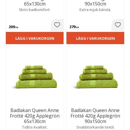
65x130cm
90x150cm
Skön badkomfort.
Extra mjuk känsla.
209
279
Lägg till i favoriter
Lägg t
KR
KR
LÄGG I VARUKORGEN
LÄGG I VARUKORGEN
Badlakan Queen Anne
Badlakan Queen Anne
Frotté 420g Äpplegrön
Frotté 420g Äpplegrön
65x130cm
90x150cm
Tidlös kvalitet.
Snabbtorkande textil.