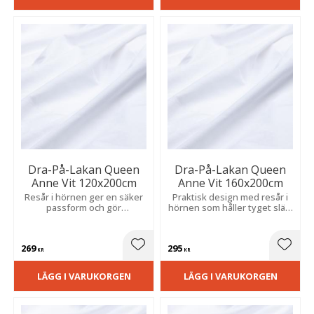
Dra-På-Lakan Queen
Dra-På-Lakan Queen
Anne Vit 120x200cm
Anne Vit 160x200cm
Resår i hörnen ger en säker
Praktisk design med resår i
passform och gör
hörnen som håller tyget slätt
bäddningen snabb, enkel
och stadigt på madrassen.
och bekväm.
269
295
Lägg till i favoriter
Lägg t
KR
KR
LÄGG I VARUKORGEN
LÄGG I VARUKORGEN