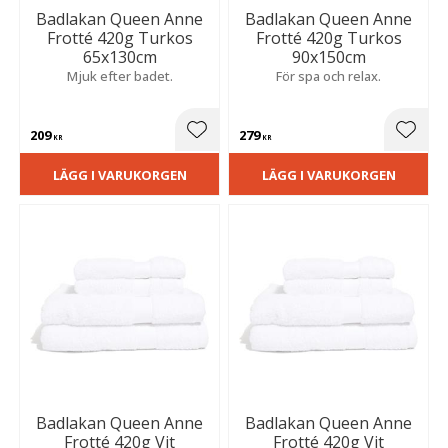
Badlakan Queen Anne
Badlakan Queen Anne
Frotté 420g Turkos
Frotté 420g Turkos
65x130cm
90x150cm
Mjuk efter badet.
För spa och relax.
209
279
Lägg till i favoriter
Lägg t
KR
KR
LÄGG I VARUKORGEN
LÄGG I VARUKORGEN
Badlakan Queen Anne
Badlakan Queen Anne
Frotté 420g Vit
Frotté 420g Vit