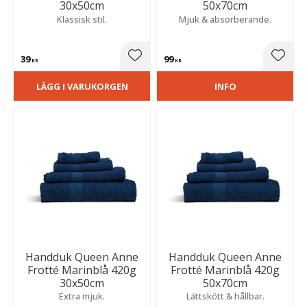
30x50cm
50x70cm
Klassisk stil.
Mjuk & absorberande.
39
99
Lägg till i favoriter
Lägg t
KR
KR
LÄGG I VARUKORGEN
INFO
Handduk Queen Anne
Handduk Queen Anne
Frotté Marinblå 420g
Frotté Marinblå 420g
30x50cm
50x70cm
Extra mjuk.
Lättskött & hållbar.