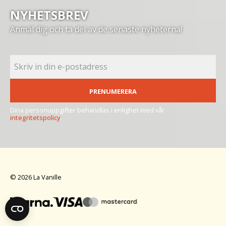
NYHETSBREV
Anmäl dig och ta del av de senaste nyheterna!
PRENUMERERA
Dina personuppgifter behandlas i enlighet med vår
integritetspolicy
.
© 2026 La Vanille