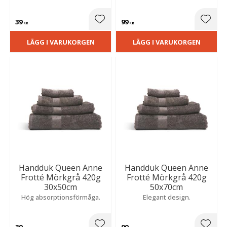
39
99
Lägg till i favoriter
Lägg t
KR
KR
LÄGG I VARUKORGEN
LÄGG I VARUKORGEN
Handduk Queen Anne
Handduk Queen Anne
Frotté Mörkgrå 420g
Frotté Mörkgrå 420g
30x50cm
50x70cm
Hög absorptionsförmåga.
Elegant design.
39
99