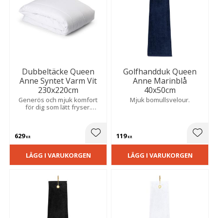
Dubbeltäcke Queen
Golfhandduk Queen
Anne Syntet Varm Vit
Anne Marinblå
230x220cm
40x50cm
Generös och mjuk komfort
Mjuk bomullsvelour.
för dig som lätt fryser.
Praktisk kvalitet som är
allergivänlig och enkel att
tvätta.
629
119
Lägg till i favoriter
Lägg t
KR
KR
LÄGG I VARUKORGEN
LÄGG I VARUKORGEN