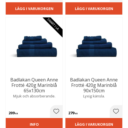
LÄGG I VARUKORGEN
LÄGG I VARUKORGEN
S
N
A
R
T
I
L
A
E
G
R
Badlakan Queen Anne
Badlakan Queen Anne
Frotté 420g Marinblå
Frotté 420g Marinblå
65x130cm
90x150cm
Mjuk och absorberande.
Lyxig känsla.
209
279
Lägg till i favoriter
Lägg t
KR
KR
INFO
LÄGG I VARUKORGEN