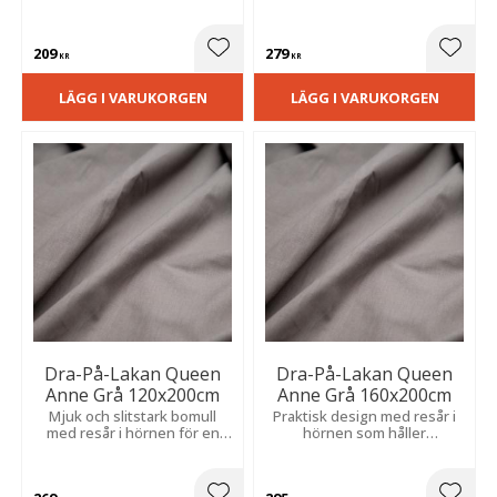
209
279
Lägg till i favoriter
Lägg t
KR
KR
LÄGG I VARUKORGEN
LÄGG I VARUKORGEN
Dra-På-Lakan Queen
Dra-På-Lakan Queen
Anne Grå 120x200cm
Anne Grå 160x200cm
Mjuk och slitstark bomull
Praktisk design med resår i
med resår i hörnen för en
hörnen som håller
bekväm passform och enkel
bäddningen på plats och
bäddning.
minskar veck.