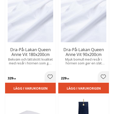
Dra-På-Lakan Queen
Dra-På-Lakan Queen
Anne Vit 180x200cm
Anne Vit 90x200cm
Bekväm och lättskött kvalitet
Mjuk bomull med resår i
med resår i hörnen som ger
hörnen som ger en slät
en jämn och skrynkelfri
passform och håller
bäddning.
bäddningen på plats hela
natten.
329
229
Lägg till i favoriter
Lägg t
KR
KR
LÄGG I VARUKORGEN
LÄGG I VARUKORGEN