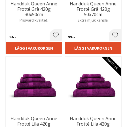
Handduk Queen Anne
Handduk Queen Anne
Frotté Grå 420g
Frotté Grå 420g
30x50cm
50x70cm
Prisvärd kvalitet.
Extra mjuk känsla.
39
99
Lägg till i favoriter
Lägg t
KR
KR
LÄGG I VARUKORGEN
LÄGG I VARUKORGEN
S
N
A
R
T
I
L
A
E
G
R
Handduk Queen Anne
Handduk Queen Anne
Frotté Lila 420g
Frotté Lila 420g