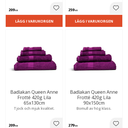
209
259
Lägg till i favoriter
Lägg t
KR
KR
LÄGG I VARUKORGEN
LÄGG I VARUKORGEN
Badlakan Queen Anne
Badlakan Queen Anne
Frotté 420g Lila
Frotté 420g Lila
65x130cm
90x150cm
Tjock och mjuk kvalitet.
Bomull av hög klass.
209
279
Lägg till i favoriter
Lägg t
KR
KR