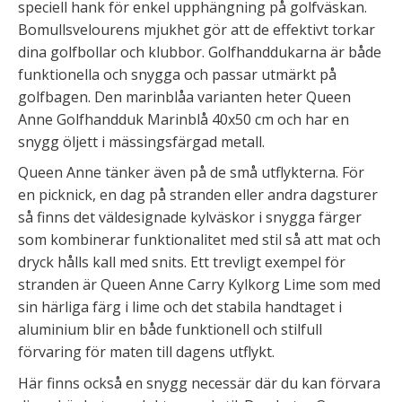
speciell hank för enkel upphängning på golfväskan.
Bomullsvelourens mjukhet gör att de effektivt torkar
dina golfbollar och klubbor. Golfhanddukarna är både
funktionella och snygga och passar utmärkt på
golfbagen. Den marinblåa varianten heter Queen
Anne Golfhandduk Marinblå 40x50 cm och har en
snygg öljett i mässingsfärgad metall.
Queen Anne tänker även på de små utflykterna. För
en picknick, en dag på stranden eller andra dagsturer
så finns det väldesignade kylväskor i snygga färger
som kombinerar funktionalitet med stil så att mat och
dryck hålls kall med snits. Ett trevligt exempel för
stranden är Queen Anne Carry Kylkorg Lime som med
sin härliga färg i lime och det stabila handtaget i
aluminium blir en både funktionell och stilfull
förvaring för maten till dagens utflykt.
Här finns också en snygg necessär där du kan förvara