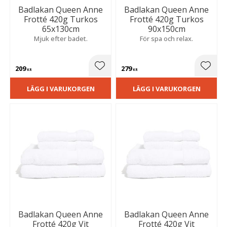
Badlakan Queen Anne
Badlakan Queen Anne
Frotté 420g Turkos
Frotté 420g Turkos
65x130cm
90x150cm
Mjuk efter badet.
För spa och relax.
209
279
Lägg till i favoriter
Lägg t
KR
KR
LÄGG I VARUKORGEN
LÄGG I VARUKORGEN
Badlakan Queen Anne
Badlakan Queen Anne
Frotté 420g Vit
Frotté 420g Vit