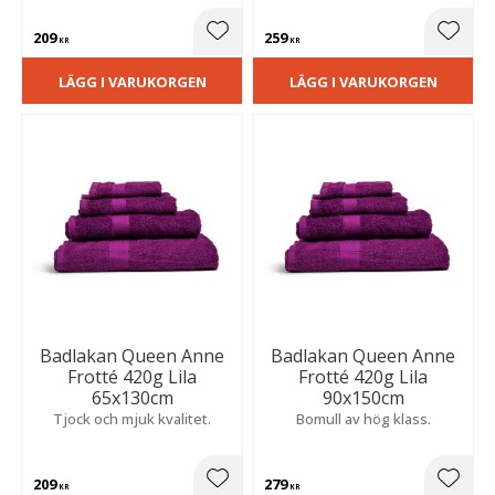
209
259
Lägg till i favoriter
Lägg t
KR
KR
LÄGG I VARUKORGEN
LÄGG I VARUKORGEN
Badlakan Queen Anne
Badlakan Queen Anne
Frotté 420g Lila
Frotté 420g Lila
65x130cm
90x150cm
Tjock och mjuk kvalitet.
Bomull av hög klass.
209
279
Lägg till i favoriter
Lägg t
KR
KR