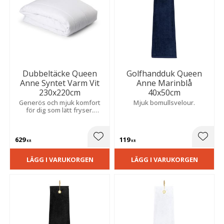
Dubbeltäcke Queen
Golfhandduk Queen
Anne Syntet Varm Vit
Anne Marinblå
230x220cm
40x50cm
Generös och mjuk komfort
Mjuk bomullsvelour.
för dig som lätt fryser.
Praktisk kvalitet som är
allergivänlig och enkel att
tvätta.
629
119
Lägg till i favoriter
Lägg t
KR
KR
LÄGG I VARUKORGEN
LÄGG I VARUKORGEN