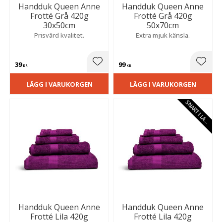
Handduk Queen Anne
Handduk Queen Anne
Frotté Grå 420g
Frotté Grå 420g
30x50cm
50x70cm
Prisvärd kvalitet.
Extra mjuk känsla.
39
99
Lägg till i favoriter
Lägg t
KR
KR
LÄGG I VARUKORGEN
LÄGG I VARUKORGEN
S
N
A
R
T
I
L
A
E
G
R
Handduk Queen Anne
Handduk Queen Anne
Frotté Lila 420g
Frotté Lila 420g