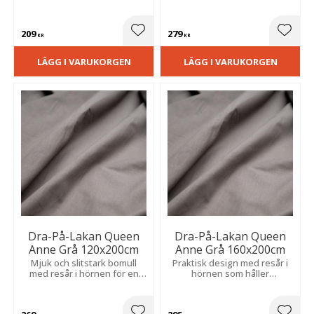
209
279
Lägg till i favoriter
Lägg t
KR
KR
LÄGG I VARUKORGEN
LÄGG I VARUKORGEN
Dra-På-Lakan Queen
Dra-På-Lakan Queen
Anne Grå 120x200cm
Anne Grå 160x200cm
Mjuk och slitstark bomull
Praktisk design med resår i
med resår i hörnen för en
hörnen som håller
bekväm passform och enkel
bäddningen på plats och
bäddning.
minskar veck.