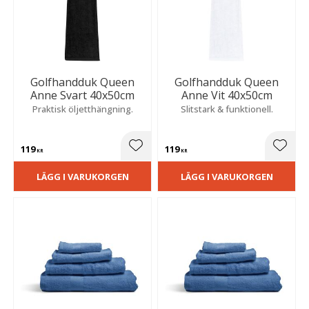
Golfhandduk Queen
Golfhandduk Queen
Anne Svart 40x50cm
Anne Vit 40x50cm
Praktisk öljetthängning.
Slitstark & funktionell.
119
119
Lägg till i favoriter
Lägg t
KR
KR
LÄGG I VARUKORGEN
LÄGG I VARUKORGEN