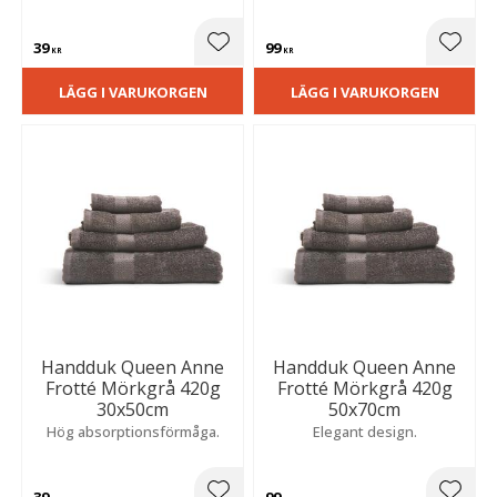
39
99
Lägg till i favoriter
Lägg t
KR
KR
LÄGG I VARUKORGEN
LÄGG I VARUKORGEN
Handduk Queen Anne
Handduk Queen Anne
Frotté Mörkgrå 420g
Frotté Mörkgrå 420g
30x50cm
50x70cm
Hög absorptionsförmåga.
Elegant design.
39
99