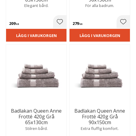
Elegant bård.
För alla badrum.
209
279
Lägg till i favoriter
Lägg t
KR
KR
LÄGG I VARUKORGEN
LÄGG I VARUKORGEN
Badlakan Queen Anne
Badlakan Queen Anne
Frotté 420g Grå
Frotté 420g Grå
65x130cm
90x150cm
Stilren bård.
Extra fluffig komfort.