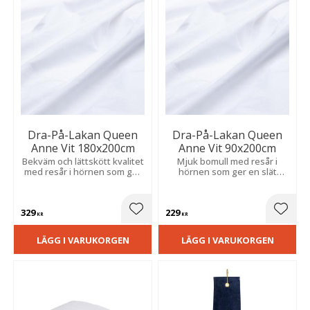
Dra-På-Lakan Queen
Dra-På-Lakan Queen
Anne Vit 180x200cm
Anne Vit 90x200cm
Bekväm och lättskött kvalitet
Mjuk bomull med resår i
med resår i hörnen som ger
hörnen som ger en slät
en jämn och skrynkelfri
passform och håller
bäddning.
bäddningen på plats hela
natten.
329
229
Lägg till i favoriter
Lägg t
KR
KR
LÄGG I VARUKORGEN
LÄGG I VARUKORGEN