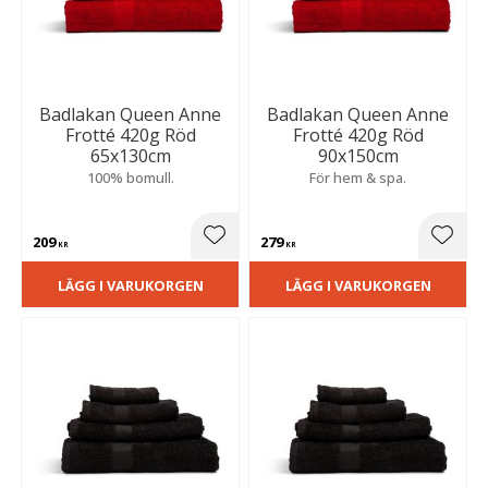
Badlakan Queen Anne
Badlakan Queen Anne
Frotté 420g Röd
Frotté 420g Röd
65x130cm
90x150cm
100% bomull.
För hem & spa.
209
279
Lägg till i favoriter
Lägg t
KR
KR
LÄGG I VARUKORGEN
LÄGG I VARUKORGEN