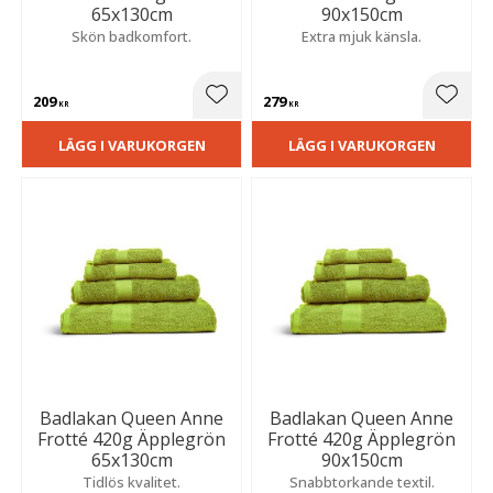
65x130cm
90x150cm
Skön badkomfort.
Extra mjuk känsla.
209
279
Lägg till i favoriter
Lägg t
KR
KR
LÄGG I VARUKORGEN
LÄGG I VARUKORGEN
Badlakan Queen Anne
Badlakan Queen Anne
Frotté 420g Äpplegrön
Frotté 420g Äpplegrön
65x130cm
90x150cm
Tidlös kvalitet.
Snabbtorkande textil.