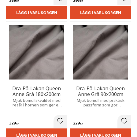
269
295
Lägg till i favoriter
Lägg t
KR
KR
LÄGG I VARUKORGEN
LÄGG I VARUKORGEN
Dra-På-Lakan Queen
Dra-På-Lakan Queen
Anne Grå 180x200cm
Anne Grå 90x200cm
Mjuk bomullskvalitet med
Mjuk bomull med praktisk
resår i hörnen som ger en
passform som gör
säker passform och smidig
bäddningen enklare och
bäddning.
håller sig på plats längre.
329
229
Lägg till i favoriter
Lägg t
KR
KR
LÄGG I VARUKORGEN
LÄGG I VARUKORGEN