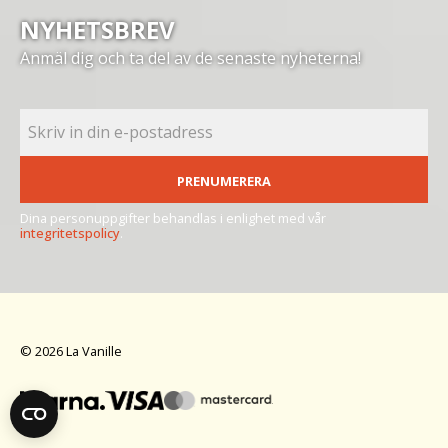
NYHETSBREV
Anmäl dig och ta del av de senaste nyheterna!
PRENUMERERA
Dina personuppgifter behandlas i enlighet med vår
integritetspolicy
.
© 2026 La Vanille