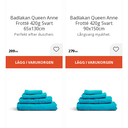
Badlakan Queen Anne
Badlakan Queen Anne
Frotté 420g Svart
Frotté 420g Svart
65x130cm
90x150cm
Perfekt efter duschen.
Långvarig mjukhet.
209
279
Lägg till i favoriter
Lägg t
KR
KR
LÄGG I VARUKORGEN
LÄGG I VARUKORGEN