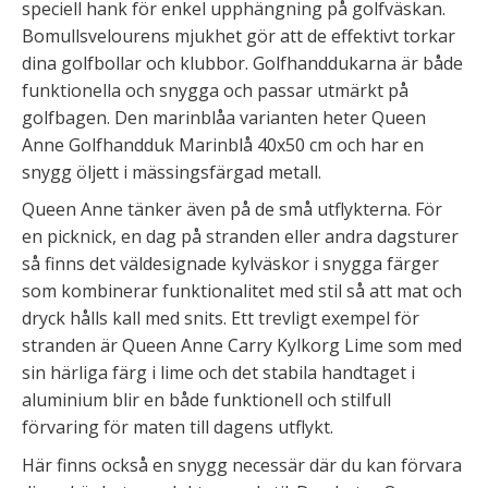
speciell hank för enkel upphängning på golfväskan.
Bomullsvelourens mjukhet gör att de effektivt torkar
dina golfbollar och klubbor. Golfhanddukarna är både
funktionella och snygga och passar utmärkt på
golfbagen. Den marinblåa varianten heter Queen
Anne Golfhandduk Marinblå 40x50 cm och har en
snygg öljett i mässingsfärgad metall.
Queen Anne tänker även på de små utflykterna. För
en picknick, en dag på stranden eller andra dagsturer
så finns det väldesignade kylväskor i snygga färger
som kombinerar funktionalitet med stil så att mat och
dryck hålls kall med snits. Ett trevligt exempel för
stranden är Queen Anne Carry Kylkorg Lime som med
sin härliga färg i lime och det stabila handtaget i
aluminium blir en både funktionell och stilfull
förvaring för maten till dagens utflykt.
Här finns också en snygg necessär där du kan förvara