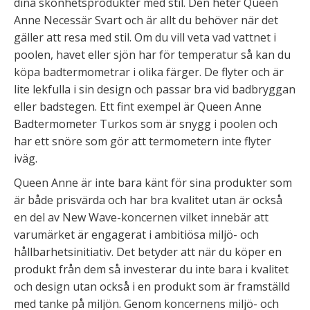
dina skönhetsprodukter med stil. Den heter Queen
Anne Necessär Svart och är allt du behöver när det
gäller att resa med stil. Om du vill veta vad vattnet i
poolen, havet eller sjön har för temperatur så kan du
köpa badtermometrar i olika färger. De flyter och är
lite lekfulla i sin design och passar bra vid badbryggan
eller badstegen. Ett fint exempel är Queen Anne
Badtermometer Turkos som är snygg i poolen och
har ett snöre som gör att termometern inte flyter
iväg.
Queen Anne är inte bara känt för sina produkter som
är både prisvärda och har bra kvalitet utan är också
en del av New Wave-koncernen vilket innebär att
varumärket är engagerat i ambitiösa miljö- och
hållbarhetsinitiativ. Det betyder att när du köper en
produkt från dem så investerar du inte bara i kvalitet
och design utan också i en produkt som är framställd
med tanke på miljön. Genom koncernens miljö- och