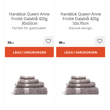
Handduk Queen Anne
Handduk Queen Anne
Frotté Dalablå 420g
Frotté Dalablå 420g
30x50cm
50x70cm
Perfekt för gästtoalett.
Klassisk design.
39
99
Lägg till i favoriter
Lägg t
KR
KR
LÄGG I VARUKORGEN
LÄGG I VARUKORGEN