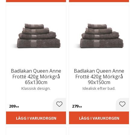
Badlakan Queen Anne
Badlakan Queen Anne
Frotté 420g Mörkgrå
Frotté 420g Mörkgrå
65x130cm
90x150cm
Klassisk design.
Idealisk efter bad.
209
279
Lägg till i favoriter
Lägg t
KR
KR
LÄGG I VARUKORGEN
LÄGG I VARUKORGEN