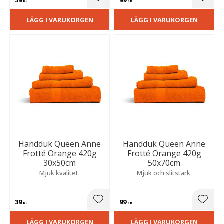
Lägg till i favoriter
Lägg t
KR
KR
LÄGG I VARUKORGEN
LÄGG I VARUKORGEN
Handduk Queen Anne
Handduk Queen Anne
Frotté Orange 420g
Frotté Orange 420g
30x50cm
50x70cm
Mjuk kvalitet.
Mjuk och slitstark.
39
99
Lägg till i favoriter
Lägg t
KR
KR
LÄGG I VARUKORGEN
LÄGG I VARUKORGEN