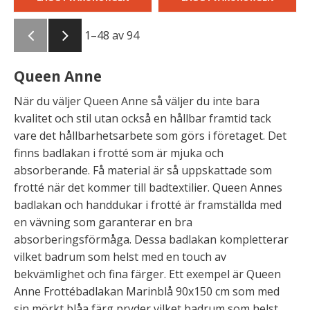
1–
48
av
94
Queen Anne
När du väljer Queen Anne så väljer du inte bara
kvalitet och stil utan också en hållbar framtid tack
vare det hållbarhetsarbete som görs i företaget. Det
finns badlakan i frotté som är mjuka och
absorberande. Få material är så uppskattade som
frotté när det kommer till badtextilier. Queen Annes
badlakan och handdukar i frotté är framställda med
en vävning som garanterar en bra
absorberingsförmåga. Dessa badlakan kompletterar
vilket badrum som helst med en touch av
bekvämlighet och fina färger. Ett exempel är Queen
Anne Frottébadlakan Marinblå 90x150 cm som med
sin mörkt blåa färg pryder vilket badrum som helst.