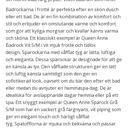
Badrockarna i frotté är perfekta efter en skön dusch
eller ett bad. De är en fin kombination av komfort och
stil och erbjuder en omslutande värme och komfort
som gör att kyliga morgnar och kvällar känns varma
och sköna. Ett klassiskt exempel är Queen Anne
Badrock Vit S/M i vit mjuk frotté och tidlös
design. Sparockarna med våfflat tyg är lätta, luftiga
och eleganta. Dessa sparockar är designade för att ge
en känsla av lyx. Den våfflade strukturen ger en lätt
och luftig känsla samtidigt som den ger en
sofistikerad look, oavsett om du bär den efter ett bad
eller medan du avnjuter en hemmaspa-dag. De är
idealiska för avslappnande dagar hemma eller på ett
spa. Ett snyggt exempel är Queen Anne Sparock Grå
S/M som har en vackert grå färgnyans, vit piping som
ger en elegant touch och härligt våfflat
tyg. Spatofflorna är mjuka och bekväma och passar