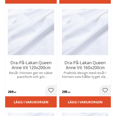
Dra-På-Lakan Queen
Dra-På-Lakan Queen
Anne Vit 120x200cm
Anne Vit 160x200cm
Resår i hörnen ger en säker
Praktisk design med resår i
passform och gör
hörnen som håller tyget slätt
bäddningen snabb, enkel
och stadigt på madrassen.
och bekväm.
269
295
Lägg till i favoriter
Lägg t
KR
KR
LÄGG I VARUKORGEN
LÄGG I VARUKORGEN