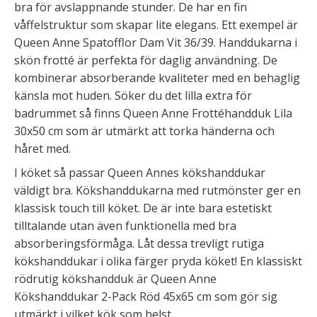
bra för avslappnande stunder. De har en fin
våffelstruktur som skapar lite elegans. Ett exempel är
Queen Anne Spatofflor Dam Vit 36/39. Handdukarna i
skön frotté är perfekta för daglig användning. De
kombinerar absorberande kvaliteter med en behaglig
känsla mot huden. Söker du det lilla extra för
badrummet så finns Queen Anne Frottéhandduk Lila
30x50 cm som är utmärkt att torka händerna och
håret med.
I köket så passar Queen Annes kökshanddukar
väldigt bra. Kökshanddukarna med rutmönster ger en
klassisk touch till köket. De är inte bara estetiskt
tilltalande utan även funktionella med bra
absorberingsförmåga. Låt dessa trevligt rutiga
kökshanddukar i olika färger pryda köket! En klassiskt
rödrutig kökshandduk är Queen Anne
Kökshanddukar 2-Pack Röd 45x65 cm som gör sig
utmärkt i vilket kök som helst.