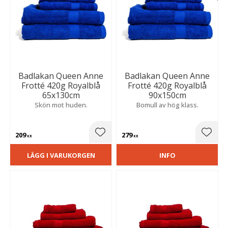
Badlakan Queen Anne
Badlakan Queen Anne
Frotté 420g Royalblå
Frotté 420g Royalblå
65x130cm
90x150cm
Skön mot huden.
Bomull av hög klass.
209
279
Lägg till i favoriter
Lägg t
KR
KR
LÄGG I VARUKORGEN
INFO