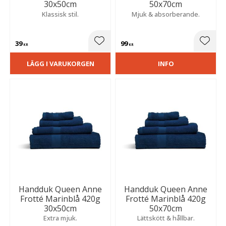
30x50cm
50x70cm
Klassisk stil.
Mjuk & absorberande.
39
99
Lägg till i favoriter
Lägg t
KR
KR
LÄGG I VARUKORGEN
INFO
Handduk Queen Anne
Handduk Queen Anne
Frotté Marinblå 420g
Frotté Marinblå 420g
30x50cm
50x70cm
Extra mjuk.
Lättskött & hållbar.