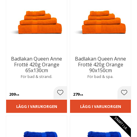
Badlakan Queen Anne
Badlakan Queen Anne
Frotté 420g Orange
Frotté 420g Orange
65x130cm
90x150cm
För bad & strand.
För bad & spa.
209
279
Lägg till i favoriter
Lägg t
KR
KR
LÄGG I VARUKORGEN
LÄGG I VARUKORGEN
S
N
A
R
T
I
L
A
E
G
R