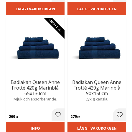
LÄGG I VARUKORGEN
LÄGG I VARUKORGEN
S
N
A
R
T
I
L
A
E
G
R
Badlakan Queen Anne
Badlakan Queen Anne
Frotté 420g Marinblå
Frotté 420g Marinblå
65x130cm
90x150cm
Mjuk och absorberande.
Lyxig känsla.
209
279
Lägg till i favoriter
Lägg t
KR
KR
INFO
LÄGG I VARUKORGEN