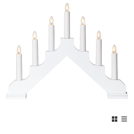
Rutnäts
List