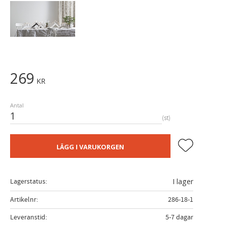
269
KR
Antal
st
Lägg till i fa
LÄGG I VARUKORGEN
Lagerstatus
I lager
Artikelnr
286-18-1
Leveranstid
5-7 dagar