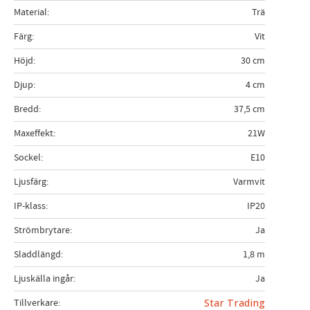
Material
Trä
Färg
Vit
Höjd
30 cm
Djup
4 cm
Bredd
37,5 cm
Maxeffekt
21W
Sockel
E10
Ljusfärg
Varmvit
IP-klass
IP20
Strömbrytare
Ja
Sladdlängd
1,8 m
Ljuskälla ingår
Ja
Tillverkare
Star Trading