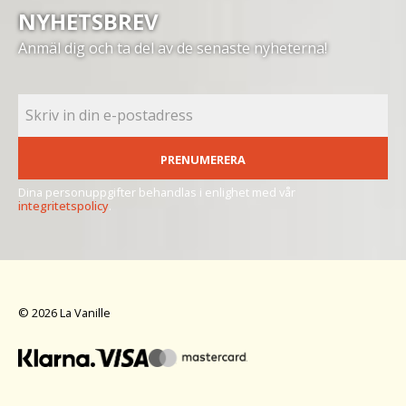
NYHETSBREV
Anmäl dig och ta del av de senaste nyheterna!
PRENUMERERA
Dina personuppgifter behandlas i enlighet med vår
integritetspolicy
.
© 2026 La Vanille