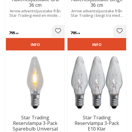
36 cm
36 cm
Arrow adventsljusstake från
Arrow adventsljusstake från
Star Trading med en modern
Star Trading i beigt trä med 7
design i grafitgrå trä med 7
stycken ljuskällor som
stycken ljuskällor som skapar
sprider ett härligt ljus och är
härlig julkänsla.
fin att dekorera med till jul.
795
795
Lägg till i favoriter
Lägg t
KR
KR
INFO
INFO
Star Trading
Star Trading
Reservlampa 3-Pack
Reservlampa 3-Pack
Sparebulb Universal
E10 Klar