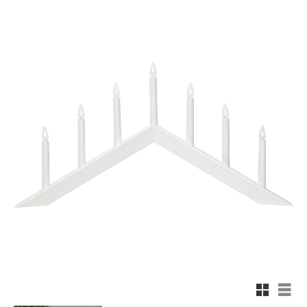
Rutnäts
List