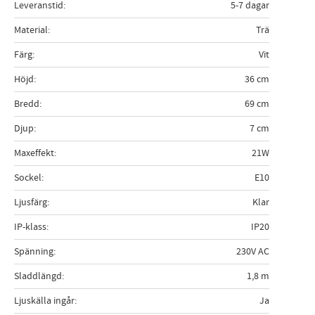
Leveranstid
5-7 dagar
Material
Trä
Färg
Vit
Höjd
36 cm
Bredd
69 cm
Djup
7 cm
Maxeffekt
21W
Sockel
E10
Ljusfärg
Klar
IP-klass
IP20
Spänning
230V AC
Sladdlängd
1,8 m
Ljuskälla ingår
Ja