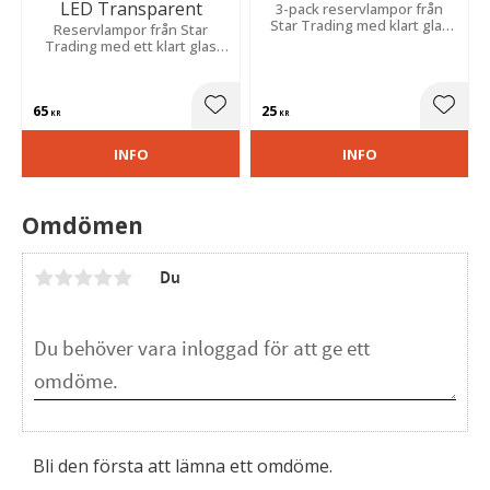
LED Transparent
3-pack reservlampor från
Star Trading med klart glas
Reservlampor från Star
och E10 sockel som passar till
Trading med ett klart glas
7-armade adventsljusstakar
och med E10 sockel, 23-55V.
med stickkontakt.
Dessa reservlampor passar
till 4-10 armade ljusstakar.
65
25
Lägg till i favoriter
Lägg t
KR
KR
INFO
INFO
Omdömen
Du
Bli den första att lämna ett omdöme.