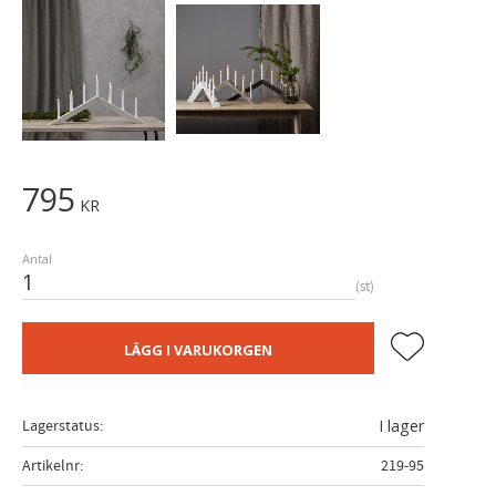
795
KR
Antal
st
Lägg till i fa
LÄGG I VARUKORGEN
Lagerstatus
I lager
Artikelnr
219-95