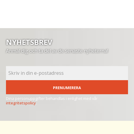
NYHETSBREV
Anmäl dig och ta del av de senaste nyheterna!
PRENUMERERA
Dina personuppgifter behandlas i enlighet med vår
integritetspolicy
.