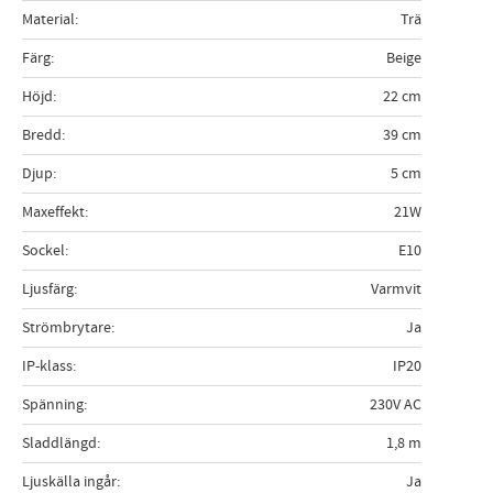
Material
Trä
Färg
Beige
Höjd
22 cm
Bredd
39 cm
Djup
5 cm
Maxeffekt
21W
Sockel
E10
Ljusfärg
Varmvit
Strömbrytare
Ja
IP-klass
IP20
Spänning
230V AC
Sladdlängd
1,8 m
Ljuskälla ingår
Ja