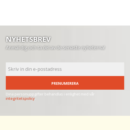
NYHETSBREV
Anmäl dig och ta del av de senaste nyheterna!
PRENUMERERA
Dina personuppgifter behandlas i enlighet med vår
integritetspolicy
.