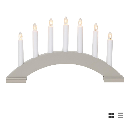
Rutnäts
List