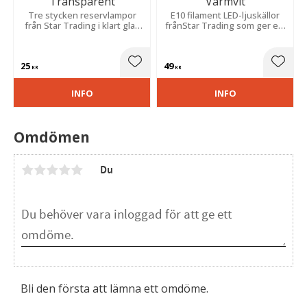
Transparent
Varmvit
Tre stycken reservlampor
E10 filament LED-ljuskällor
från Star Trading i klart glas
frånStar Trading som ger ett
med E10 sockel. Ljuskällorna
varmt och behagligt ljus.
passar till våra 7-armade
Passar till ljusstakar med 4-
ljusstakar med stickkontakt.
16 ljus.
25
49
Lägg till i favoriter
Lägg t
KR
KR
INFO
INFO
Omdömen
Du
Bli den första att lämna ett omdöme.