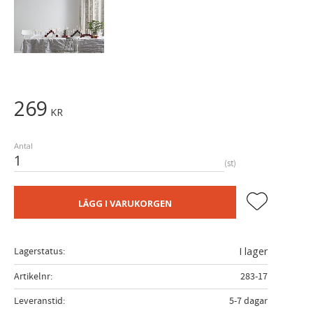
269
KR
Antal
st
Lägg till i fa
LÄGG I VARUKORGEN
Lagerstatus
I lager
Artikelnr
283-17
Leveranstid
5-7 dagar