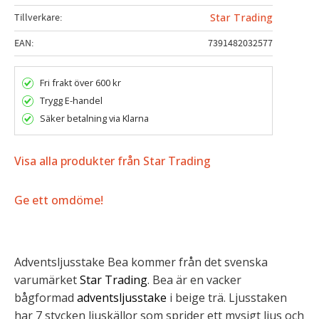
Tillverkare
Star Trading
EAN
7391482032577
Fri frakt över 600 kr
Trygg E-handel
Säker betalning via Klarna
Visa alla produkter från Star Trading
Ge ett omdöme!
Adventsljusstake
Bea kommer från det svenska
varumärket
Star Trading
. Bea är en vacker
bågformad
adventsljusstake
i beige trä. Ljusstaken
har 7 stycken ljuskällor som sprider ett mysigt ljus och