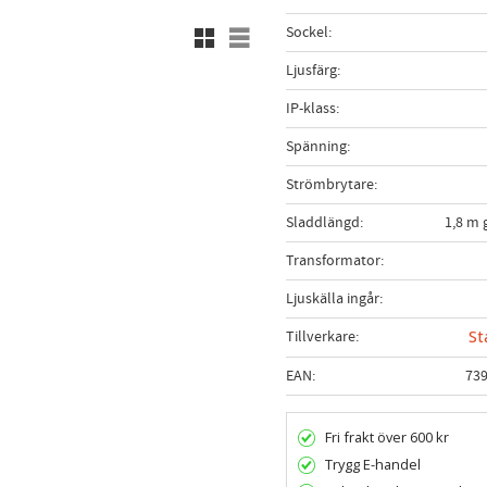
Rutnätsvy
Listvy
Sockel
Ljusfärg
IP-klass
Spänning
Strömbrytare
Sladdlängd
1,8 m 
Transformator
Ljuskälla ingår
Tillverkare
St
EAN
73
Fri frakt över 600 kr
Trygg E-handel