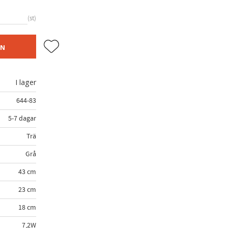
st
Lägg till i favoriter
EN
I lager
644-83
5-7 dagar
Trä
Grå
43 cm
23 cm
18 cm
7,2W