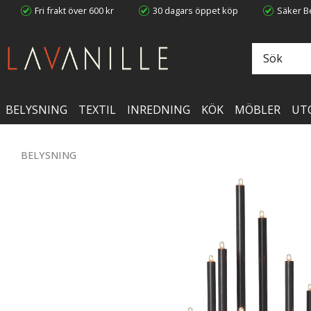
Fri frakt över 600 kr
30 dagars öppet köp
Säker Be
BELYSNING
TEXTIL
INREDNING
KÖK
MÖBLER
UT
BELYSNING