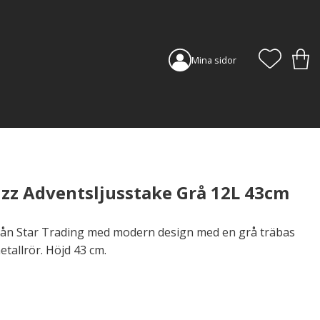
FAVORI
KUN
Mina sidor
uzz Adventsljusstake Grå 12L 43cm
från Star Trading med modern design med en grå träbas
etallrör. Höjd 43 cm.