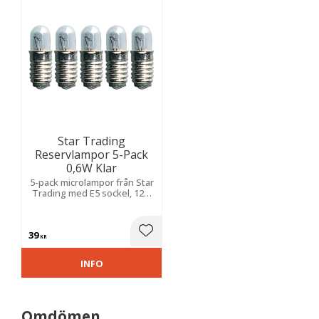
Star Trading
Reservlampor 5-Pack
0,6W Klar
5-pack microlampor från Star
Trading med E5 sockel, 12V.
Lamporna har ett klart glas
och effekten är 0,6W.
39
Lägg till i favoriter
KR
INFO
Omdömen