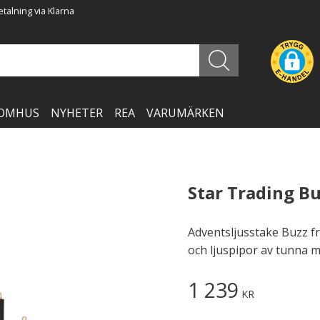
talning via Klarna
OMHUS
NYHETER
REA
VARUMÄRKEN
Star Trading B
​Adventsljusstake Buzz 
och ljuspipor av tunna m
1 239
KR