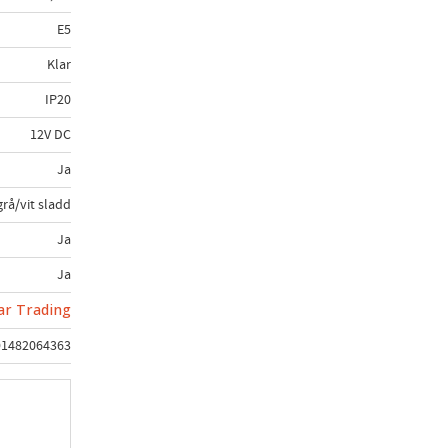
E5
Klar
IP20
12V DC
Ja
grå/vit sladd
Ja
Ja
ar Trading
91482064363