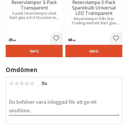
Reservlampor 3-Pack
Reservlampa 3-Pack
Transparent
Sparebulb Universal
LED Transparent
3-pack reservlampor med
klart glas och E10 sockel och
Reservlampor från Star
passar till våra femarmade
Trading med ett klart glas
ljusstakar.
och med E10 sockel, 23-55V.
Dessa reservlampor passar
till 4-10 armade ljusstakar.
25
65
Lägg till i favoriter
Lägg t
KR
KR
INFO
INFO
Omdömen
Du