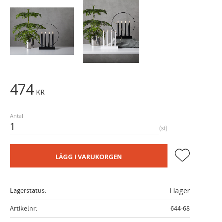
474
KR
Antal
st
Lägg till i fa
LÄGG I VARUKORGEN
Lagerstatus
I lager
Artikelnr
644-68