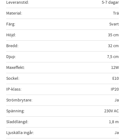
Leveranstid
5-7 dagar
Material
Trä
Färg
Svart
Höjd
35 cm
Bredd
32 cm
Djup
7,5 cm
Maxeffekt
12W
Sockel
E10
IP-klass
IP20
Strömbrytare
Ja
Spänning
230V AC
Sladdlängd
1,8 m
Ljuskälla ingår
Ja