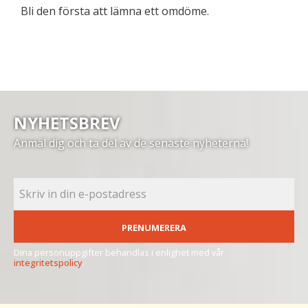
Bli den första att lämna ett omdöme.
NYHETSBREV
Anmäl dig och ta del av de senaste nyheterna!
PRENUMERERA
Dina personuppgifter behandlas i enlighet med vår
integritetspolicy
.