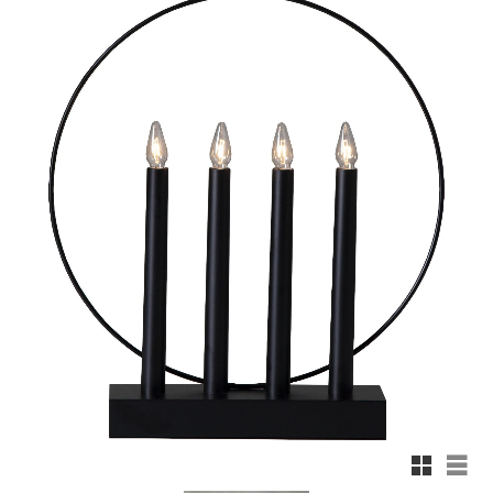
Rutnäts
List