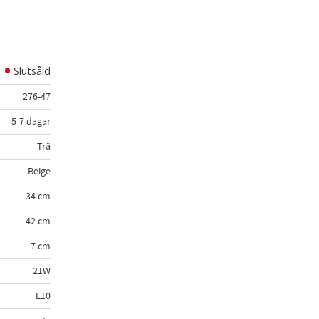
l i favoriter
Slutsåld
276-47
5-7 dagar
Trä
Beige
34 cm
42 cm
7 cm
21W
E10