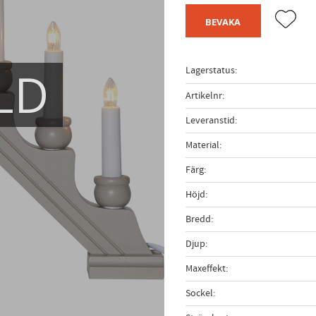
Lägg til
BEVAKA
LD
Lagerstatus
Artikelnr
Leveranstid
Material
Färg
Höjd
Bredd
Djup
Maxeffekt
Sockel