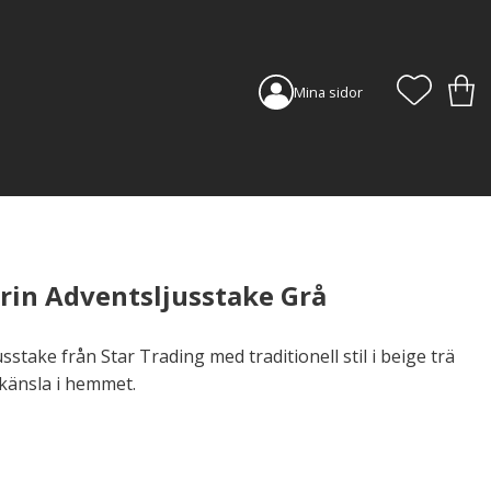
FAVORI
KUN
Mina sidor
arin Adventsljusstake Grå
stake från Star Trading med traditionell stil i beige trä
lkänsla i hemmet.