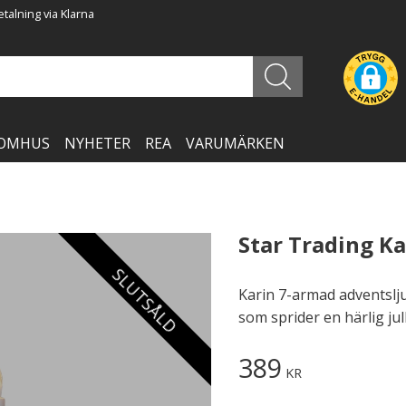
talning via Klarna
OMHUS
NYHETER
REA
VARUMÄRKEN
Star Trading K
SLUTSÅLD
Karin 7-armad adventsljus
som sprider en härlig ju
389
KR