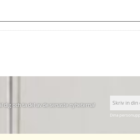
 dig och ta del av de senaste nyheterna!
Dina personuppg