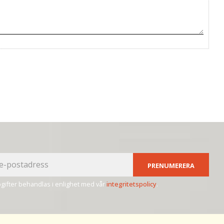
PRENUMERERA
ifter behandlas i enlighet med vår
integritetspolicy
.