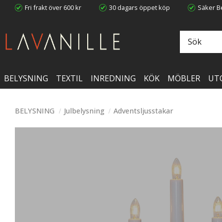
Fri frakt över 600 kr
30 dagars öppet köp
Säker Be
BELYSNING
TEXTIL
INREDNING
KÖK
MÖBLER
UT
BELYSNING
Julbelysning
Adventsljusstakar