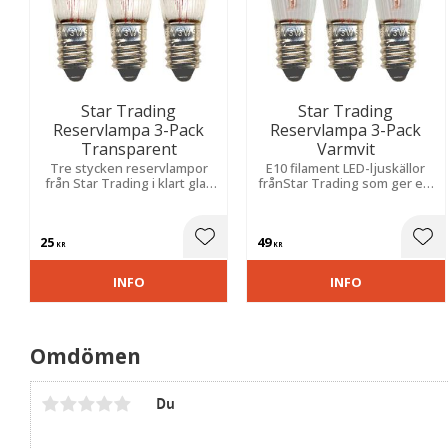
Star Trading
Star Trading
Reservlampa 3-Pack
Reservlampa 3-Pack
Transparent
Varmvit
Tre stycken reservlampor
E10 filament LED-ljuskällor
från Star Trading i klart glas
frånStar Trading som ger ett
med E10 sockel. Ljuskällorna
varmt och behagligt ljus.
passar till våra 7-armade
Passar till ljusstakar med 4-
ljusstakar med stickkontakt.
16 ljus.
25
49
Lägg till i favoriter
Lägg
KR
KR
INFO
INFO
Omdömen
Du