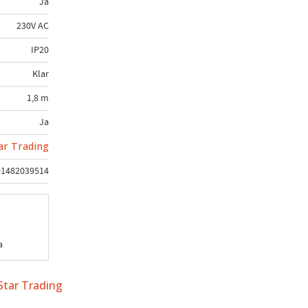
Ja
230V AC
IP20
Klar
1,8 m
Ja
ar Trading
91482039514
a
 Star Trading