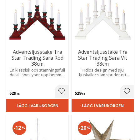
Adventsljusstake Trä
Adventsljusstake Trä
Star Trading Sara Röd
Star Trading Sara Vit
38cm
38cm
En klassisk och stämningsfull
Tidlös design med sju
detalj som lyser upp hemmet
ljuskällor som sprider ett
med sju ljuskällor. Det varma
mjukt och varmt sken. En
skenet bidrar till en mysig
stämningsfull
och hemtrevlig julkänsla.
inredningsdetalj som bidrar
529
529
till en hemtrevlig julkänsla.
Lägg till i favoriter
Lägg t
KR
KR
LÄGG I VARUKORGEN
LÄGG I VARUKORGEN
12
20
%
%