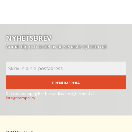
NYHETSBREV
Anmäl dig och ta del av de senaste nyheterna!
PRENUMERERA
Dina personuppgifter behandlas i enlighet med vår
integritetspolicy
.