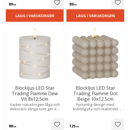
atmosfär. Batteri medföljer
atmosfär i stearin.
89
89
vid köp.
Lägg till i favoriter
Lägg t
KR
KR
LÄGG I VARUKORGEN
LÄGG I VARUKORGEN
Blockljus LED Star
Blockljus LED Star
Trading Flamme Dew
Trading Flamme Dot
Vit 8x12,5cm
Beige 10x12,5cm
Vacker naturtrogen låga och
Fyrkantig design med
dekorativ slinga som ger ett
bubblig yta och realistiskt
mjukt, varmt sken och en
flammande sken. Praktisk
mysig känsla i hemmet.
timerfunktion automatiserar
belysningen i hemmets alla
99
125
rum.
Lägg till i favoriter
Lägg t
KR
KR