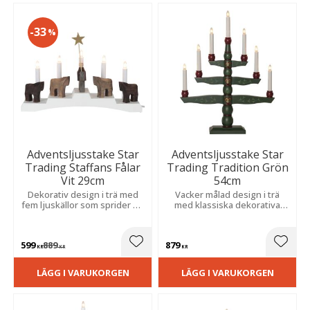
33
%
Adventsljusstake Star
Adventsljusstake Star
Trading Staffans Fålar
Trading Tradition Grön
Vit 29cm
54cm
Dekorativ design i trä med
Vacker målad design i trä
fem ljuskällor som sprider en
med klassiska dekorativa
varm och stämningsfull
detaljer som sprider ett
känsla i rummet.
stämningsfullt sken till jul.
599
889
879
Lägg till i favoriter
Lägg t
KR
KR
KR
LÄGG I VARUKORGEN
LÄGG I VARUKORGEN