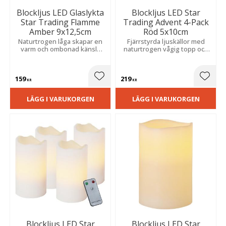
Blockljus LED Glaslykta
Blockljus LED Star
Star Trading Flamme
Trading Advent 4-Pack
Amber 9x12,5cm
Röd 5x10cm
Naturtrogen låga skapar en
Fjärrstyrda ljuskällor med
varm och ombonad känsla
naturtrogen vågig topp och
med praktisk timer för enkel
flammande sken. Skapar en
och stämningsfull belysning.
mysig atmosfär i hemmet.
Praktiska batterier medföljer.
159
219
Lägg till i favoriter
Lägg t
KR
KR
LÄGG I VARUKORGEN
LÄGG I VARUKORGEN
Blockljus LED Star
Blockljus LED Star