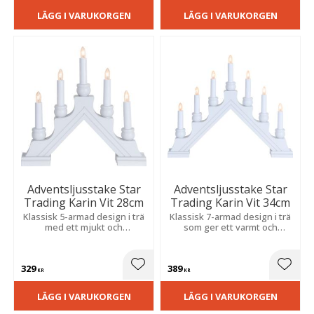
LÄGG I VARUKORGEN
LÄGG I VARUKORGEN
Adventsljusstake Star
Adventsljusstake Star
Trading Karin Vit 28cm
Trading Karin Vit 34cm
Klassisk 5-armad design i trä
Klassisk 7-armad design i trä
med ett mjukt och
som ger ett varmt och
harmoniskt sken som skapar
behagligt sken och blir en
en varm och välkomnande
dekorativ detalj i hemmets
atmosfär till jul.
julinredning.
329
389
Lägg till i favoriter
Lägg t
KR
KR
LÄGG I VARUKORGEN
LÄGG I VARUKORGEN