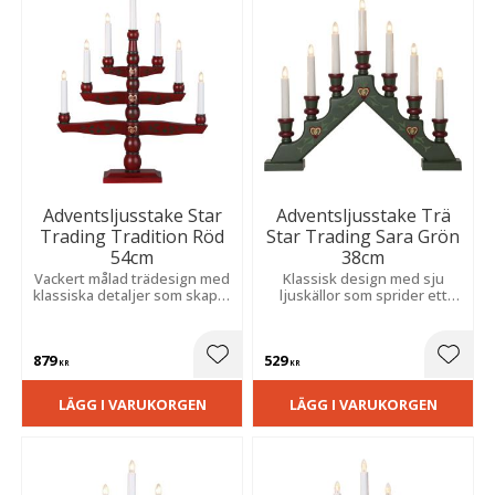
Adventsljusstake Star
Adventsljusstake Trä
Trading Tradition Röd
Star Trading Sara Grön
54cm
38cm
Vackert målad trädesign med
Klassisk design med sju
klassiska detaljer som skapar
ljuskällor som sprider ett
en varm och stämningsfull
varmt och behagligt sken. En
julkänsla.
stämningsfull detalj som
skapar en mysig och
879
529
hemtrevlig julkänsla.
Lägg till i favoriter
Lägg t
KR
KR
LÄGG I VARUKORGEN
LÄGG I VARUKORGEN