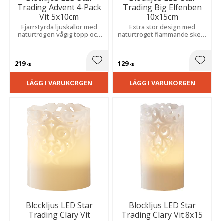
Trading Advent 4-Pack
Trading Big Elfenben
Vit 5x10cm
10x15cm
Fjärrstyrda ljuskällor med
Extra stor design med
naturtrogen vågig topp och
naturtroget flammande sken.
flammande sken. Skapar en
Inbyggd timer skapar enkelt
trygg, mysig atmosfär i
en trygg och stämningsfull
hemmet. Praktiska batterier
atmosfär i hemmet.
219
129
medföljer.
Lägg till i favoriter
Lägg t
KR
KR
LÄGG I VARUKORGEN
LÄGG I VARUKORGEN
Blockljus LED Star
Blockljus LED Star
Trading Clary Vit
Trading Clary Vit 8x15