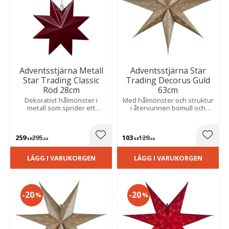
Adventsstjärna Metall
Adventsstjärna Star
Star Trading Classic
Trading Decorus Guld
Röd 28cm
63cm
Dekorativt hålmönster i
Med hålmönster och struktur
metall som sprider ett
i återvunnen bomull och
stämningsfullt ljus. Skapar
skapar en mysig julkänsla i
en varm och mysig julkänsla i
hemmet.
hemmet.
259
295
103
129
Lägg till i favoriter
Lägg t
KR
KR
KR
KR
LÄGG I VARUKORGEN
LÄGG I VARUKORGEN
20
20
%
%