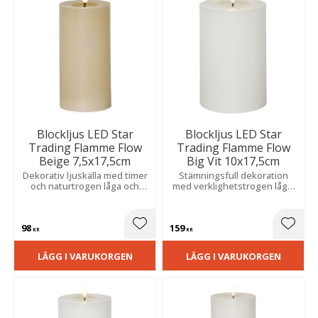
Blockljus LED Star
Blockljus LED Star
Trading Flamme Flow
Trading Flamme Flow
Beige 7,5x17,5cm
Big Vit 10x17,5cm
Dekorativ ljuskälla med timer
Stämningsfull dekoration
och naturtrogen låga och
med verklighetstrogen låga,
realistisk vaxeffekt. Ger ett
timer och vaxliknande yta. Fin
varmt sken och passar extra
att placera ensam eller i
bra i grupp.
grupp.
98
159
Lägg till i favoriter
Lägg t
KR
KR
LÄGG I VARUKORGEN
LÄGG I VARUKORGEN