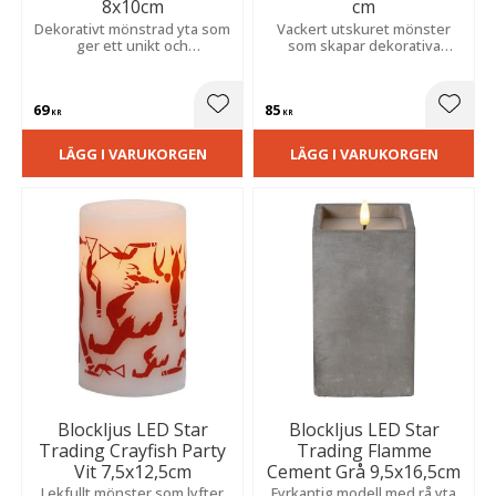
8x10cm
cm
Dekorativt mönstrad yta som
Vackert utskuret mönster
ger ett unikt och
som skapar dekorativa
stämningsfullt sken. Inbyggd
skuggor. Inbyggd timer
timer sköter belysningen
automatiserar belysningen
automatiskt för en trygg och
för en trygg och
69
85
mysig miljö.
stämningsfull miljö varje dag.
Lägg till i favoriter
Lägg t
KR
KR
LÄGG I VARUKORGEN
LÄGG I VARUKORGEN
Blockljus LED Star
Blockljus LED Star
Trading Crayfish Party
Trading Flamme
Vit 7,5x12,5cm
Cement Grå 9,5x16,5cm
Lekfullt mönster som lyfter
Fyrkantig modell med rå yta