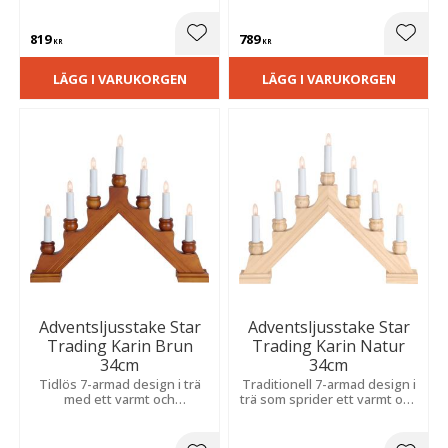
varmt och stämningsfullt
varm atmosfär. Placera i ett
sken.
fönster eller på en skänk för
819
789
julkänsla.
Lägg till i favoriter
Lägg t
KR
KR
LÄGG I VARUKORGEN
LÄGG I VARUKORGEN
Adventsljusstake Star
Adventsljusstake Star
Trading Karin Brun
Trading Karin Natur
34cm
34cm
Tidlös 7-armad design i trä
Traditionell 7-armad design i
med ett varmt och
trä som sprider ett varmt och
stämningsfullt sken som
inbjudande sken och bidrar
passar lika fint i fönstret som
till en klassisk julkänsla.
på en skänk.