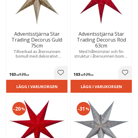
Adventsstjärna Star
Adventsstjärna Star
Trading Decorus Guld
Trading Decorus Röd
75cm
63cm
Tillverkad av återvunnen
Med hålmönster och fin
bomull med dekorativt
struktur i återvunnen bomull
hålmönster och fin struktur
som skapar en mysig och
som skapar en mysig och
stämningsfull känsla i
stämningsfull känsla i
hemmet.
103
129
103
129
hemmet.
Lägg till i favoriter
Lägg t
KR
KR
KR
KR
LÄGG I VARUKORGEN
LÄGG I VARUKORGEN
20
31
%
%