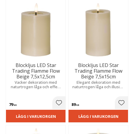
Blockljus LED Star
Blockljus LED Star
Trading Flamme Flow
Trading Flamme Flow
Beige 7,5x12,5cm
Beige 7,5x15cm
Vacker dekoration med
Elegant dekoration med
naturtrogen låga och effekt
naturtrogen låga och illusion
av flytande vax. Fin i grupp
av rinnande vax. Vacker att
och sprider ett varmt sken.
placera tillsammans med
Med inbyggd timer.
flera och ger ett behagligt
79
89
varmt sken.
Lägg till i favoriter
Lägg t
KR
KR
LÄGG I VARUKORGEN
LÄGG I VARUKORGEN