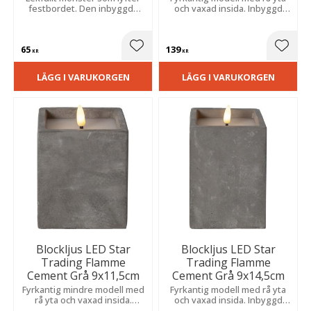
festbordet. Den inbyggda
och vaxad insida. Inbyggd
timern sköter allt
timer och naturtroget sken
automatiskt för en enkel och
skapar enkelt en trygg och
trygg och kväll.
dekorativ atmosfär i hela
65
139
hemmet.
Lägg till i favoriter
Lägg t
KR
KR
LÄGG I VARUKORGEN
LÄGG I VARUKORGEN
Blockljus LED Star
Blockljus LED Star
Trading Flamme
Trading Flamme
Cement Grå 9x11,5cm
Cement Grå 9x14,5cm
Fyrkantig mindre modell med
Fyrkantig modell med rå yta
rå yta och vaxad insida.
och vaxad insida. Inbyggd
Inbyggd timer och
timer och naturtroget sken