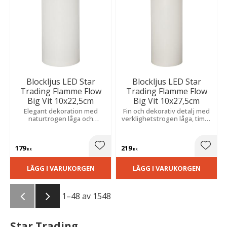
Blockljus LED Star
Blockljus LED Star
Trading Flamme Flow
Trading Flamme Flow
Big Vit 10x22,5cm
Big Vit 10x27,5cm
Elegant dekoration med
Fin och dekorativ detalj med
naturtrogen låga och
verklighetstrogen låga, timer
realistisk vaxeffekt. Inbyggd
och naturtrogen vaxkänsla.
timer sprider ett varmt sken
Extra fin tillsammans med
och skapar dynamik i grupp.
flera.
179
219
Lägg till i favoriter
Lägg t
KR
KR
LÄGG I VARUKORGEN
LÄGG I VARUKORGEN
1–
48
av
1548
Star Trading