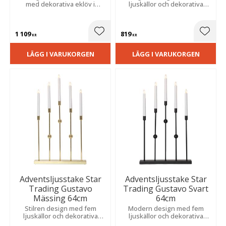
med dekorativa eklöv i
ljuskällor och dekorativa
metall. Sprider ett varmt och
metallkulor som sprider ett
mjukt sken i fönstret hela
varmt sken. Placera i ett
vintern.
fönster eller på en skänk till
1 109
819
jul.
Lägg till i favoriter
Lägg t
KR
KR
LÄGG I VARUKORGEN
LÄGG I VARUKORGEN
Adventsljusstake Star
Adventsljusstake Star
Trading Gustavo
Trading Gustavo Svart
Mässing 64cm
64cm
Stilren design med fem
Modern design med fem
ljuskällor och dekorativa
ljuskällor och dekorativa
metallkulor som sprider ett
metallkulor som skapar en