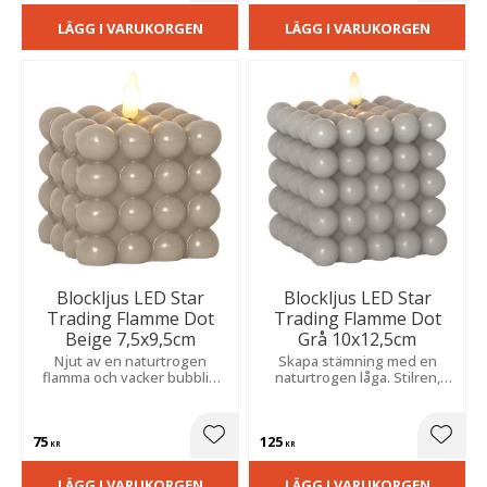
LÄGG I VARUKORGEN
LÄGG I VARUKORGEN
Blockljus LED Star
Blockljus LED Star
Trading Flamme Dot
Trading Flamme Dot
Beige 7,5x9,5cm
Grå 10x12,5cm
Njut av en naturtrogen
Skapa stämning med en
flamma och vacker bubblig
naturtrogen låga. Stilren,
struktur. Inbyggd timer gör
bubblig vaxfinish och smart
det enkelt att skapa
timer för ett tryggt, varmt
stämning varje dag.
sken.
75
125
Lägg till i favoriter
Lägg t
KR
KR
LÄGG I VARUKORGEN
LÄGG I VARUKORGEN