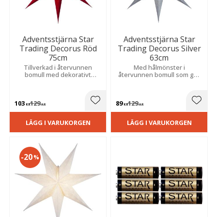
Adventsstjärna Star
Adventsstjärna Star
Trading Decorus Röd
Trading Decorus Silver
75cm
63cm
Tillverkad i återvunnen
Med hålmönster i
bomull med dekorativt
återvunnen bomull som ger
hålmönster och fin struktur
en mjuk, stämningsfull och
för en varm och mysig känsla
ombonad känsla.
i hemmet.
103
129
89
129
Lägg till i favoriter
Lägg t
KR
KR
KR
KR
LÄGG I VARUKORGEN
LÄGG I VARUKORGEN
20
%