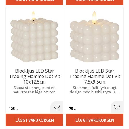
Blockljus LED Star
Blockljus LED Star
Trading Flamme Dot Vit
Trading Flamme Dot Vit
10x12,5cm
7,5x9,5cm
Skapa stämning med en
Stämningsfullt fyrkantigt
naturtrogen låga. Stilren,
design med bubblig yta. Den
bubblig vaxfinish och smart
naturtrogna lågan och timern
timer för ett tryggt, varmt
ger ett varmt sken och blir en
sken.
vacker dekoration.
125
75
Lägg till i favoriter
Lägg t
KR
KR
LÄGG I VARUKORGEN
LÄGG I VARUKORGEN