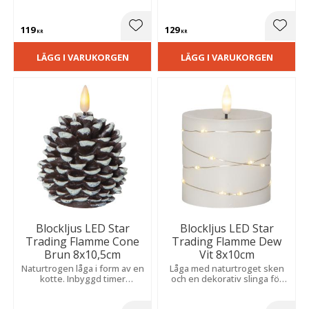
naturtroget sken skapar
skapar enkelt en trygg och
enkelt en trygg och
dekorativ atmosfär i hela
119
129
dekorativ atmosfär i hela
hemmet.
Lägg till i favoriter
Lägg t
KR
KR
hemmet.
LÄGG I VARUKORGEN
LÄGG I VARUKORGEN
Blockljus LED Star
Blockljus LED Star
Trading Flamme Cone
Trading Flamme Dew
Brun 8x10,5cm
Vit 8x10cm
Naturtrogen låga i form av en
Låga med naturtroget sken
kotte. Inbyggd timer
och en dekorativ slinga för
automatiserar belysningen
en stämningsfull känsla.
för en trygg och vacker
Skapar en säker och varm