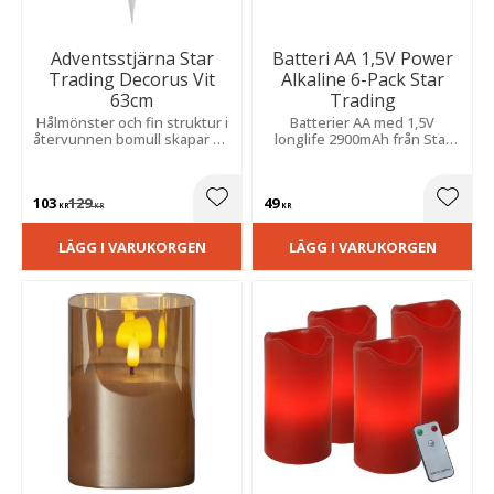
Adventsstjärna Star
Batteri AA 1,5V Power
Trading Decorus Vit
Alkaline 6-Pack Star
63cm
Trading
Hålmönster och fin struktur i
Batterier AA med 1,5V
återvunnen bomull skapar en
longlife 2900mAh från Star
varm och mysig atmosfär i
Trading.
hemmet.
103
129
49
Lägg till i favoriter
Lägg t
KR
KR
KR
LÄGG I VARUKORGEN
LÄGG I VARUKORGEN