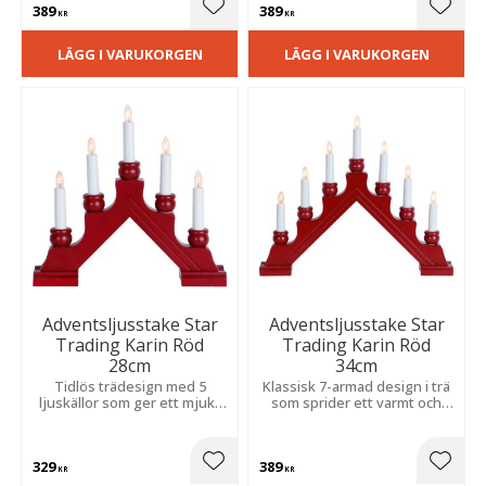
389
389
Lägg till i favoriter
Lägg t
KR
KR
LÄGG I VARUKORGEN
LÄGG I VARUKORGEN
Adventsljusstake Star
Adventsljusstake Star
Trading Karin Röd
Trading Karin Röd
28cm
34cm
Tidlös trädesign med 5
Klassisk 7-armad design i trä
ljuskällor som ger ett mjukt
som sprider ett varmt och
sken och en inbjudande
stämningsfullt sken under
adventsstämning.
advent och jul.
329
389
Lägg till i favoriter
Lägg t
KR
KR