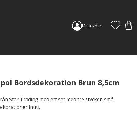
FAVORI
KUN
Mina sidor
upol Bordsdekoration Brun 8,5cm
rån Star Trading med ett set med tre stycken små
ekorationer inuti.