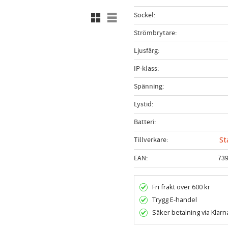
Rutnätsvy
Listvy
Sockel
Strömbrytare
Ljusfärg
IP-klass
Spänning
Lystid
Batteri
Tillverkare
St
EAN
73
Fri frakt över 600 kr
Trygg E-handel
Säker betalning via Klarn