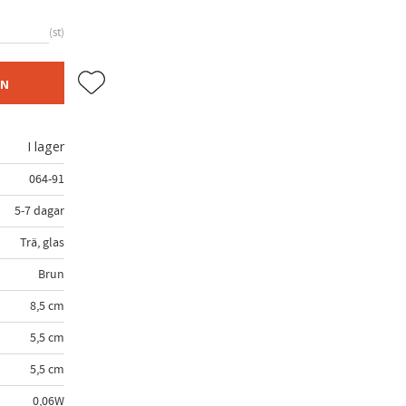
st
Lägg till i favoriter
EN
I lager
064-91
5-7 dagar
Trä, glas
Brun
8,5 cm
5,5 cm
5,5 cm
0,06W