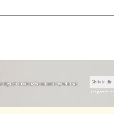
 dig och ta del av de senaste nyheterna!
Dina personuppg