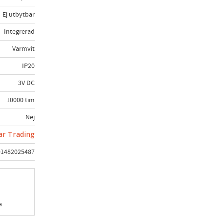
Ej utbytbar
Integrerad
Varmvit
IP20
3V DC
10000 tim
Nej
ar Trading
91482025487
a