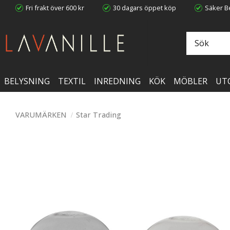
Fri frakt över 600 kr
30 dagars öppet köp
Säker Be
BELYSNING
TEXTIL
INREDNING
KÖK
MÖBLER
UT
VARUMÄRKEN
Star Trading