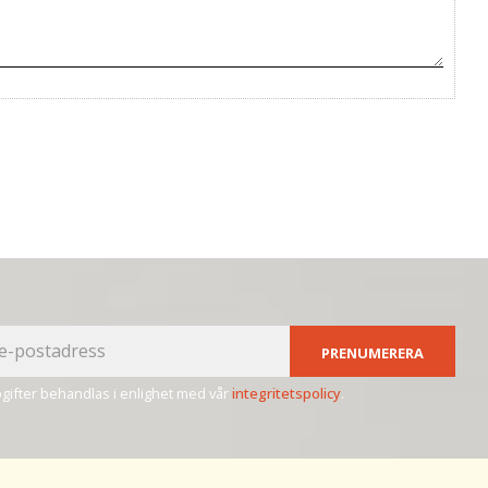
PRENUMERERA
ifter behandlas i enlighet med vår
integritetspolicy
.