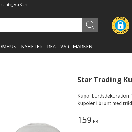
talning via Klarna
OMHUS
NYHETER
REA
VARUMÄRKEN
Star Trading K
Kupol bordsdekoration f
kupoler i brunt med träd
159
KR