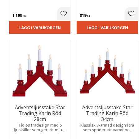
metall. Sprider ett varmt och
metallkulor som sprider ett
mjukt sken i fönstret hela
varmt sken. Placera i ett
vintern.
fönster eller på en skänk till
1 109
819
jul.
Lägg till i favoriter
Lägg
KR
KR
LÄGG I VARUKORGEN
LÄGG I VARUKORGEN
Adventsljusstake Star
Adventsljusstake Star
Trading Karin Röd
Trading Karin Röd
28cm
34cm
Tidlös trädesign med 5
Klassisk 7-armad design i trä
ljuskällor som ger ett mjukt
som sprider ett varmt och
sken och en inbjudande
stämningsfullt sken under