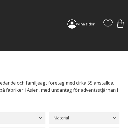
FAVORI
KUN
Mina sidor
edande och familjeägt företag med cirka 55 anställda.
 på fabriker i Asien, med undantag för adventsstjärnan i
Material
Blå
14
Brun
57
Akryl
3
Glas
248