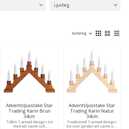
Ljusfärg
6
Keramik
1
Metall
121
1800 K
21
Blå
4
Daylight
2
Visa fler
1900-2700 K
1
Extra varmvit
22
Grön
3
Visa fler
Välj sortering
Välj
Adventsljusstake Star
Adventsljusstake Star
Trading Karin Brun
Trading Karin Natur
34cm
34cm
Tidlös 7-armad design i trä
Traditionell 7-armad design i
med ett varmt och
trä som sprider ett varmt och