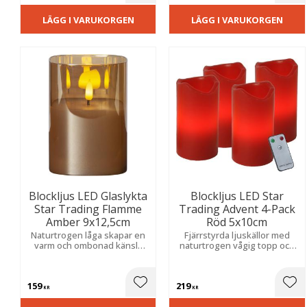
LÄGG I VARUKORGEN
LÄGG I VARUKORGEN
Blockljus LED Glaslykta
Blockljus LED Star
Star Trading Flamme
Trading Advent 4-Pack
Amber 9x12,5cm
Röd 5x10cm
Naturtrogen låga skapar en
Fjärrstyrda ljuskällor med
varm och ombonad känsla
naturtrogen vågig topp och
med praktisk timer för enkel
flammande sken. Skapar en
och stämningsfull belysning.
mysig atmosfär i hemmet.
Praktiska batterier
159
219
medföljer.
Lägg till i favoriter
Lägg
KR
KR