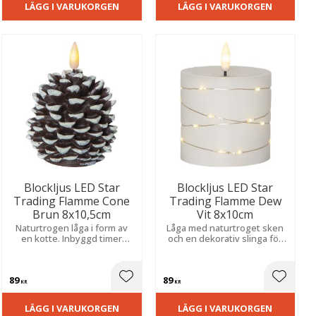
LÄGG I VARUKORGEN
LÄGG I VARUKORGEN
Blockljus LED Star
Blockljus LED Star
Trading Flamme Cone
Trading Flamme Dew
Brun 8x10,5cm
Vit 8x10cm
Naturtrogen låga i form av
Låga med naturtroget sken
en kotte. Inbyggd timer
och en dekorativ slinga för
automatiserar belysningen
en stämningsfull känsla.
för en trygg och vacker
Skapar en säker och varm
atmosfär. Batteri medföljer
atmosfär i stearin.
89
89
vid köp.
ill i favoriter
Lägg till i favoriter
Lägg til
KR
KR
LÄGG I VARUKORGEN
LÄGG I VARUKORGEN