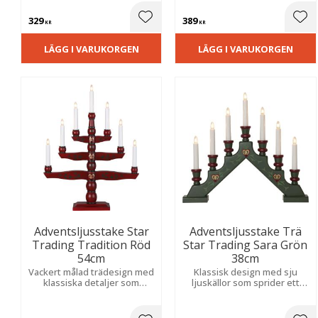
adventsstämning.
advent och jul.
329
389
Lägg till i favoriter
Lägg
KR
KR
LÄGG I VARUKORGEN
LÄGG I VARUKORGEN
Adventsljusstake Star
Adventsljusstake Trä
Trading Tradition Röd
Star Trading Sara Grön
54cm
38cm
Vackert målad trädesign med
Klassisk design med sju
klassiska detaljer som
ljuskällor som sprider ett
skapar en varm och
varmt och behagligt sken. En
stämningsfull julkänsla.
stämningsfull detalj som
skapar en mysig och