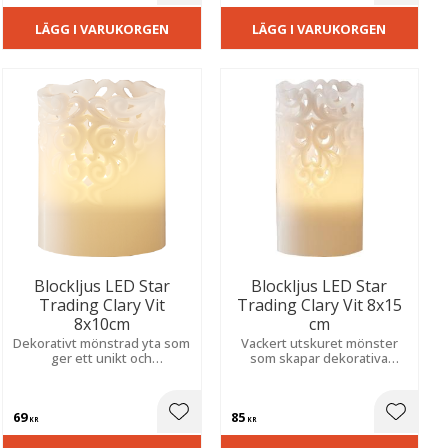
LÄGG I VARUKORGEN
LÄGG I VARUKORGEN
Blockljus LED Star
Blockljus LED Star
Trading Clary Vit
Trading Clary Vit 8x15
8x10cm
cm
Dekorativt mönstrad yta som
Vackert utskuret mönster
ger ett unikt och
som skapar dekorativa
stämningsfullt sken. Inbyggd
skuggor. Inbyggd timer
timer sköter belysningen
automatiserar belysningen
automatiskt för en trygg och
för en trygg och
69
85
mysig miljö.
stämningsfull miljö varje
ill i favoriter
Lägg till i favoriter
Lägg til
KR
KR
dag.