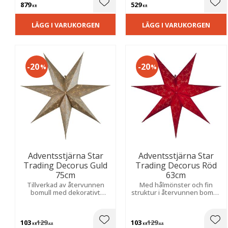
879
529
hemtrevlig julkänsla.
Lägg till i favoriter
Lägg
KR
KR
LÄGG I VARUKORGEN
LÄGG I VARUKORGEN
20
20
%
%
Adventsstjärna Star
Adventsstjärna Star
Trading Decorus Guld
Trading Decorus Röd
75cm
63cm
Tillverkad av återvunnen
Med hålmönster och fin
bomull med dekorativt
struktur i återvunnen bomull
hålmönster och fin struktur
som skapar en mysig och
som skapar en mysig och
stämningsfull känsla i
stämningsfull känsla i
hemmet.
103
129
103
129
hemmet.
Lägg till i favoriter
Lägg
KR
KR
KR
KR