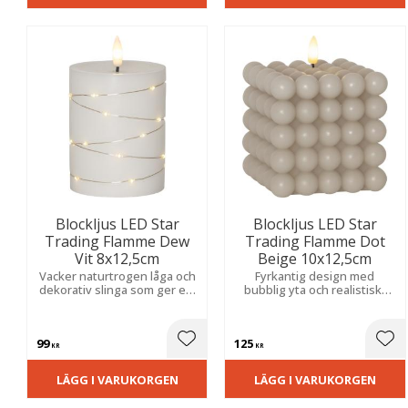
Blockljus LED Star
Blockljus LED Star
Trading Flamme Dew
Trading Flamme Dot
Vit 8x12,5cm
Beige 10x12,5cm
Vacker naturtrogen låga och
Fyrkantig design med
dekorativ slinga som ger ett
bubblig yta och realistiskt
mjukt, varmt sken och en
flammande sken. Praktisk
mysig känsla i hemmet.
timerfunktion automatiserar
belysningen i hemmets alla
99
125
rum.
Lägg till i favoriter
Lägg
KR
KR
LÄGG I VARUKORGEN
LÄGG I VARUKORGEN