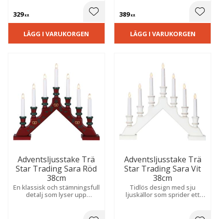
329
389
 till i favoriter
Lägg till i favoriter
Lägg t
KR
KR
LÄGG I VARUKORGEN
LÄGG I VARUKORGEN
Adventsljusstake Trä
Adventsljusstake Trä
Star Trading Sara Röd
Star Trading Sara Vit
38cm
38cm
En klassisk och stämningsfull
Tidlös design med sju
detalj som lyser upp
ljuskällor som sprider ett
hemmet med sju ljuskällor.
mjukt och varmt sken. En
Det varma skenet bidrar till
stämningsfull
en mysig och hemtrevlig
inredningsdetalj som bidrar