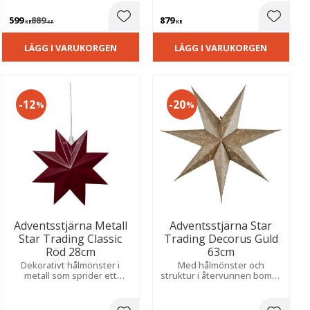
känsla i rummet.
stämningsfullt sken till jul.
599
889
879
ill i favoriter
Lägg till i favoriter
Lägg til
KR
KR
KR
LÄGG I VARUKORGEN
LÄGG I VARUKORGEN
12
20
%
%
Adventsstjärna Metall
Adventsstjärna Star
Star Trading Classic
Trading Decorus Guld
Röd 28cm
63cm
Dekorativt hålmönster i
Med hålmönster och
metall som sprider ett
struktur i återvunnen bomull
stämningsfullt ljus. Skapar
och skapar en mysig
en varm och mysig julkänsla i
julkänsla i hemmet.
hemmet.