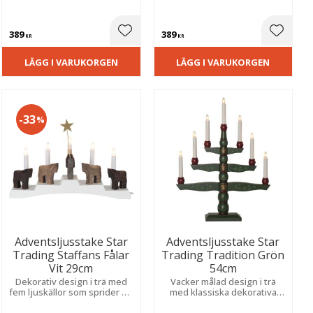
stämningsfullt sken som
inbjudande sken och bidrar
passar lika fint i fönstret som
till en klassisk julkänsla.
på en skänk.
389
389
ill i favoriter
Lägg till i favoriter
Lägg til
KR
KR
LÄGG I VARUKORGEN
LÄGG I VARUKORGEN
33
%
Adventsljusstake Star
Adventsljusstake Star
Trading Staffans Fålar
Trading Tradition Grön
Vit 29cm
54cm
Dekorativ design i trä med
Vacker målad design i trä
fem ljuskällor som sprider en
med klassiska dekorativa
varm och stämningsfull
detaljer som sprider ett