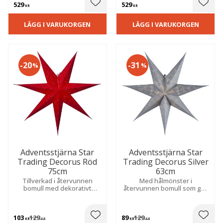
529
529
julkänsla.
till en hemtrevlig julkänsla.
 till i favoriter
Lägg till i favoriter
Lägg t
KR
KR
LÄGG I VARUKORGEN
LÄGG I VARUKORGEN
20
31
%
%
Adventsstjärna Star
Adventsstjärna Star
Trading Decorus Röd
Trading Decorus Silver
75cm
63cm
Tillverkad i återvunnen
Med hålmönster i
bomull med dekorativt
återvunnen bomull som ger
hålmönster och fin struktur
en mjuk, stämningsfull och
för en varm och mysig känsla
ombonad känsla.
i hemmet.
103
129
89
129
 till i favoriter
Lägg till i favoriter
Lägg t
KR
KR
KR
KR