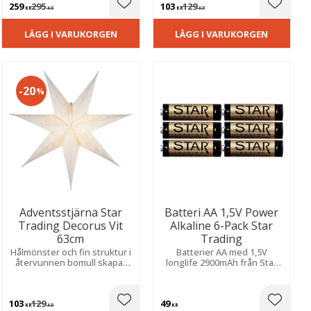
259
295
103
129
ill i favoriter
Lägg till i favoriter
Lägg til
KR
KR
KR
KR
LÄGG I VARUKORGEN
LÄGG I VARUKORGEN
20
%
Adventsstjärna Star
Batteri AA 1,5V Power
Trading Decorus Vit
Alkaline 6-Pack Star
63cm
Trading
Hålmönster och fin struktur i
Batterier AA med 1,5V
återvunnen bomull skapar
longlife 2900mAh från Star
en varm och mysig atmosfär i
Trading.
hemmet.
103
129
49
ill i favoriter
Lägg till i favoriter
Lägg til
KR
KR
KR