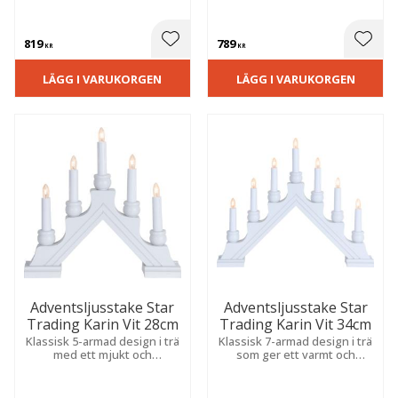
metallkulor som sprider ett
metallkulor som skapar en
varmt och stämningsfullt
varm atmosfär. Placera i ett
sken.
fönster eller på en skänk för
819
789
julkänsla.
 till i favoriter
Lägg till i favoriter
Lägg t
KR
KR
LÄGG I VARUKORGEN
LÄGG I VARUKORGEN
Adventsljusstake Star
Adventsljusstake Star
Trading Karin Vit 28cm
Trading Karin Vit 34cm
Klassisk 5-armad design i trä
Klassisk 7-armad design i trä
med ett mjukt och
som ger ett varmt och
harmoniskt sken som skapar
behagligt sken och blir en
en varm och välkomnande
dekorativ detalj i hemmets
atmosfär till jul.
julinredning.