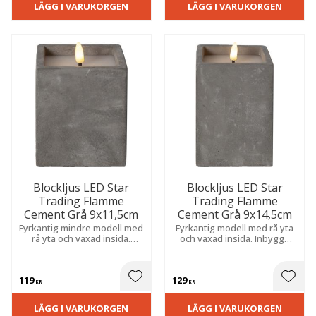
LÄGG I VARUKORGEN
LÄGG I VARUKORGEN
Blockljus LED Star
Blockljus LED Star
Trading Flamme
Trading Flamme
Cement Grå 9x11,5cm
Cement Grå 9x14,5cm
Fyrkantig mindre modell med
Fyrkantig modell med rå yta
rå yta och vaxad insida.
och vaxad insida. Inbyggd
Inbyggd timer och
timer och naturtroget sken
naturtroget sken skapar
skapar enkelt en trygg och
enkelt en trygg och
dekorativ atmosfär i hela
119
129
dekorativ atmosfär i hela
hemmet.
 till i favoriter
Lägg till i favoriter
Lägg t
KR
KR
hemmet.
LÄGG I VARUKORGEN
LÄGG I VARUKORGEN