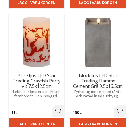
LÄGG I VARUKORGEN
LÄGG I VARUKORGEN
Blockljus LED Star
Blockljus LED Star
Trading Crayfish Party
Trading Flamme
Vit 7,5x12,5cm
Cement Grå 9,5x16,5cm
Lekfullt mönster som lyfter
Fyrkantig modell med rå yta
festbordet. Den inbyggda
och vaxad insida. Inbyggd
timern sköter allt
timer och naturtroget sken
automatiskt för en enkel och
skapar enkelt en trygg och
trygg och kväll.
dekorativ atmosfär i hela
65
139
hemmet.
Lägg till i favoriter
Lägg
KR
KR
LÄGG I VARUKORGEN
LÄGG I VARUKORGEN