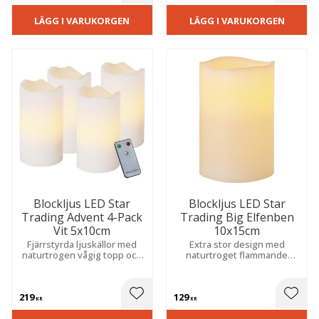
LÄGG I VARUKORGEN
LÄGG I VARUKORGEN
Blockljus LED Star
Blockljus LED Star
Trading Advent 4-Pack
Trading Big Elfenben
Vit 5x10cm
10x15cm
Fjärrstyrda ljuskällor med
Extra stor design med
naturtrogen vågig topp och
naturtroget flammande
flammande sken. Skapar en
sken. Inbyggd timer skapar
trygg, mysig atmosfär i
enkelt en trygg och
hemmet. Praktiska batterier
stämningsfull atmosfär i
219
129
medföljer.
hemmet.
 till i favoriter
Lägg till i favoriter
Lägg t
KR
KR