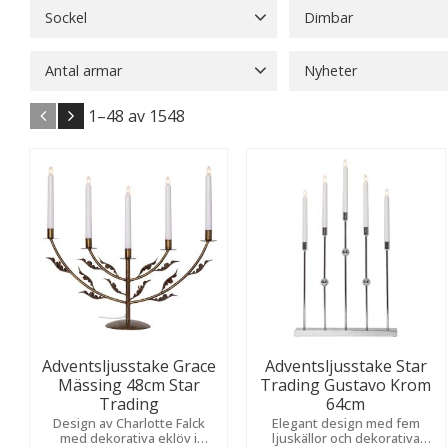
Sockel
Dimbar
B22
10
E10
27
E14
77
Ja
126
Nej
115
Antal armar
Nyheter
E27
126
5
5
7
6
Nyheter
8
Visa fler
1–
48
av
1548
Adventsljusstake Grace
Adventsljusstake Star
Mässing 48cm Star
Trading Gustavo Krom
Trading
64cm
Design av Charlotte Falck
Elegant design med fem
med dekorativa eklöv i
ljuskällor och dekorativa