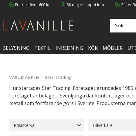
Fri frakt över 600 kr
30 dagars öppet köp
Säker Be
BELYSNING
TEXTIL
INREDNING
KÖK
MÖBLER
UT
VARUMÄRKEN
Star Trading
Hur startades Star Trading. Företaget grundades 1985 a
Företaget är beläget i Svenljunga där kontor, lager och 
metall som fortfarande görs i Sverige. Produkterna mar
Prisintervall
Tillverkare
18
1 798
Star Trading
1542