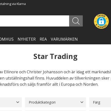
talning via Klarna
OMHUS
NYHETER
REA
VARUMÄRKEN
Star Trading
v Ellinore och Christer Johansson och är idag ett marknadsl
en utställningshall finns. Huvuddelen av tillverkningen sker
knadsförs och säljs framför allt i Europa och Norden.
Produktkategori
Färg
Adventsljusstakar
249
Beige
95