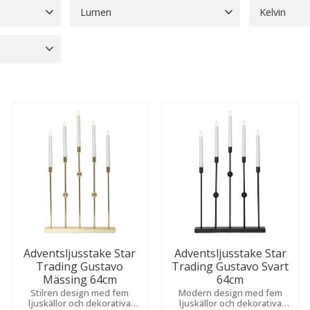
Lumen
Kelvin
Adventsstjärnor
160
Frostad
1
1 lm
1
10 lm
2
100 lm
6
1600 K
2
Batterier
13
Visa fler
1000 lm
1
1900 K
2
Blockljus LED
93
Visa fler
Visa fler
Visa fler
Adventsljusstake Star
Adventsljusstake Star
Trading Gustavo
Trading Gustavo Svart
Mässing 64cm
64cm
Stilren design med fem
Modern design med fem
ljuskällor och dekorativa
ljuskällor och dekorativa