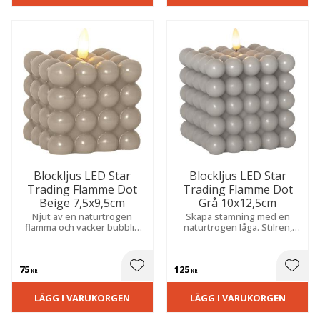
Blockljus LED Star
Blockljus LED Star
Trading Flamme Dot
Trading Flamme Dot
Beige 7,5x9,5cm
Grå 10x12,5cm
Njut av en naturtrogen
Skapa stämning med en
flamma och vacker bubblig
naturtrogen låga. Stilren,
struktur. Inbyggd timer gör
bubblig vaxfinish och smart
det enkelt att skapa
timer för ett tryggt, varmt
stämning varje dag.
sken.
75
125
 till i favoriter
Lägg till i favoriter
Lägg t
KR
KR
LÄGG I VARUKORGEN
LÄGG I VARUKORGEN