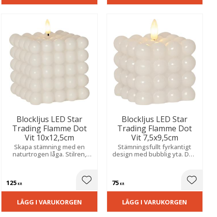
Blockljus LED Star
Blockljus LED Star
Trading Flamme Dot
Trading Flamme Dot
Vit 10x12,5cm
Vit 7,5x9,5cm
Skapa stämning med en
Stämningsfullt fyrkantigt
naturtrogen låga. Stilren,
design med bubblig yta. Den
bubblig vaxfinish och smart
naturtrogna lågan och
timer för ett tryggt, varmt
timern ger ett varmt sken
sken.
och blir en vacker
125
75
dekoration.
ill i favoriter
Lägg till i favoriter
Lägg til
KR
KR
LÄGG I VARUKORGEN
LÄGG I VARUKORGEN