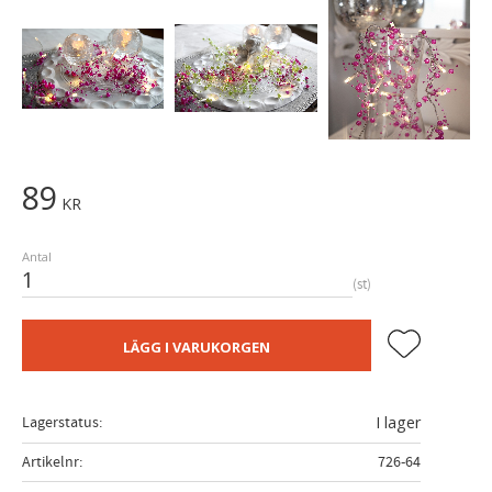
89
KR
Antal
st
Lägg till i fa
LÄGG I VARUKORGEN
Lagerstatus
I lager
Artikelnr
726-64