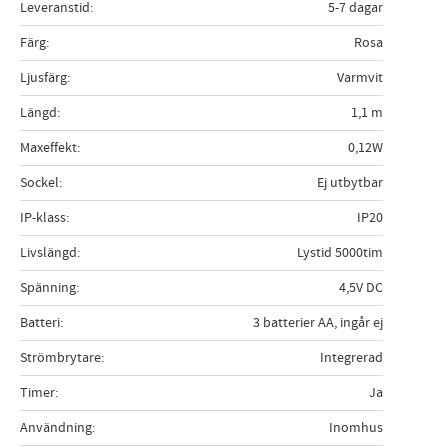
Leveranstid
5-7 dagar
Färg
Rosa
Ljusfärg
Varmvit
Längd
1,1 m
Maxeffekt
0,12W
Sockel
Ej utbytbar
IP-klass
IP20
Livslängd
Lystid 5000tim
Spänning
4,5V DC
Batteri
3 batterier AA, ingår ej
Strömbrytare
Integrerad
Timer
Ja
Användning
Inomhus