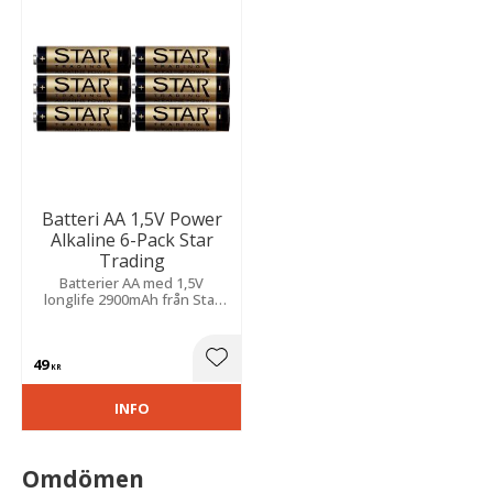
Batteri AA 1,5V Power
Alkaline 6-Pack Star
Trading
Batterier AA med 1,5V
longlife 2900mAh från Star
Trading.
49
Lägg till i favoriter
KR
INFO
Omdömen