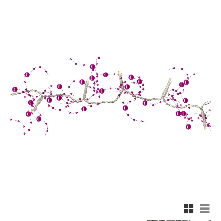
Rutnäts
List