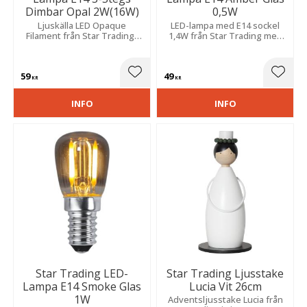
Dimbar Opal 2W(16W)
0,5W
Ljuskälla LED Opaque
LED-lampa med E14 sockel
Filament från Star Trading i
1,4W från Star Trading med
opalvitt glas med 3-stegs
rökfärgat glas. Låg lumen och
klickdimring.
varm färgtemperatur på 2100
kelvin.
59
49
Lägg till i favoriter
Lägg t
KR
KR
INFO
INFO
Star Trading LED-
Star Trading Ljusstake
Lampa E14 Smoke Glas
Lucia Vit 26cm
1W
Adventsljusstake Lucia från