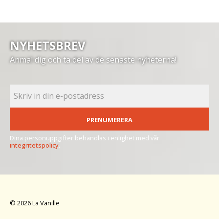
NYHETSBREV
Anmäl dig och ta del av de senaste nyheterna!
PRENUMERERA
Dina personuppgifter behandlas i enlighet med vår
integritetspolicy
.
© 2026 La Vanille