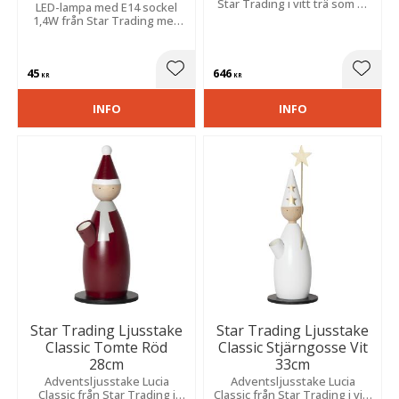
Star Trading i vitt trä som är
LED-lampa med E14 sockel
fin att placera i ett fönster
1,4W från Star Trading med
eller på en skänk. Höjd 26 cm.
rökfärgat glas. Låg lumen och
varm färgtemperatur på 2100
kelvin.
45
646
Lägg till i favoriter
Lägg t
KR
KR
INFO
INFO
Star Trading Ljusstake
Star Trading Ljusstake
Classic Tomte Röd
Classic Stjärngosse Vit
28cm
33cm
Adventsljusstake Lucia
Adventsljusstake Lucia
Classic från Star Trading i
Classic från Star Trading i vitt