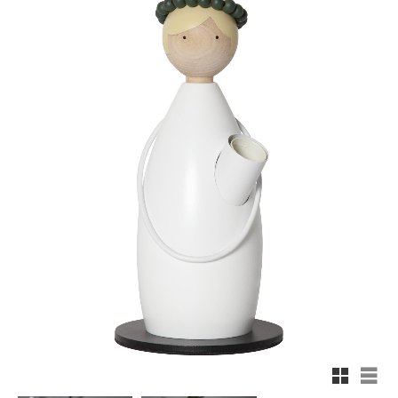
Rutnäts
List