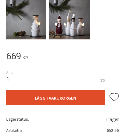
669
KR
Antal
st
Lägg till i fa
LÄGG I VARUKORGEN
Lagerstatus
I lager
Artikelnr
652-96