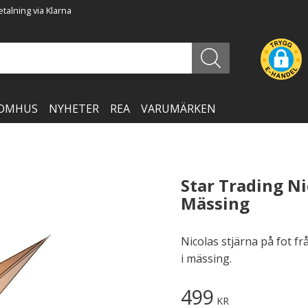
talning via Klarna
OMHUS
NYHETER
REA
VARUMÄRKEN
Star Trading Ni
Mässing
Nicolas stjärna på fot fr
i mässing.
499
KR