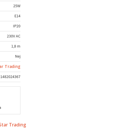
25W
E14
IP20
230V AC
1,8 m
Nej
ar Trading
91482024367
a
 Star Trading