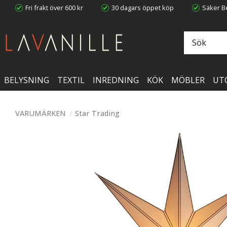
Fri frakt över 600 kr
30 dagars öppet köp
Säker Be
BELYSNING
TEXTIL
INREDNING
KÖK
MÖBLER
UT
VARUMÄRKEN
Star Trading