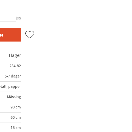
st
Lägg till i favoriter
EN
I lager
234-82
5-7 dagar
tall, papper
Mässing
90 cm
60 cm
16 cm