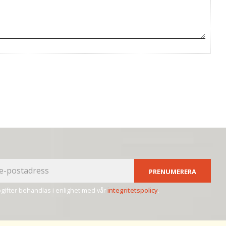
PRENUMERERA
ifter behandlas i enlighet med vår
integritetspolicy
.