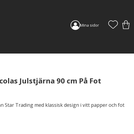
FAVORI
KUN
Mina sidor
colas Julstjärna 90 cm På Fot
ån Star Trading med klassisk design i vitt papper och fot