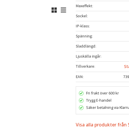
Maxeffekt
Rutnätsvy
Listvy
Sockel
IP-klass
Spänning
Sladdlängd
Ljuskälla ingår
Tillverkare
St
EAN
73
Fri frakt över 600 kr
Trygg E-handel
Säker betalning via Klarn
Visa alla produkter från