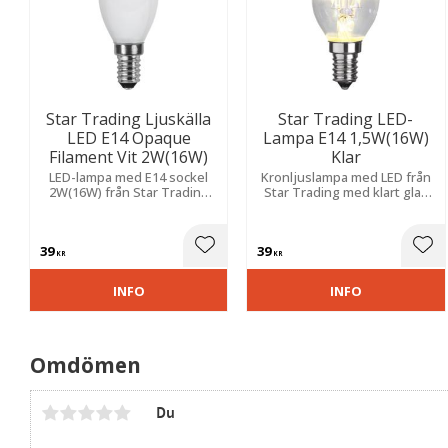
Star Trading Ljuskälla
Star Trading LED-
LED E14 Opaque
Lampa E14 1,5W(16W)
Filament Vit 2W(16W)
Klar
LED-lampa med E14 sockel
Kronljuslampa med LED från
2W(16W) från Star Trading
Star Trading med klart glas
med en färgtemperatur på
och E14-sockel.
2700 kelvin och ett ljusflöde
på 150 lumen.
39
39
Lägg till i favoriter
Lägg
KR
KR
INFO
INFO
Omdömen
Du