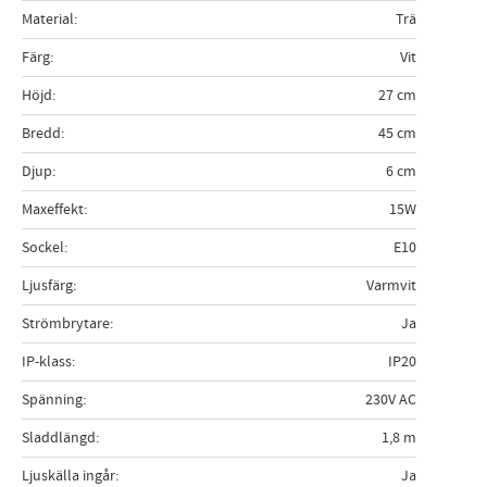
Material
Trä
Färg
Vit
Höjd
27 cm
Bredd
45 cm
Djup
6 cm
Maxeffekt
15W
Sockel
E10
Ljusfärg
Varmvit
Strömbrytare
Ja
IP-klass
IP20
Spänning
230V AC
Sladdlängd
1,8 m
Ljuskälla ingår
Ja