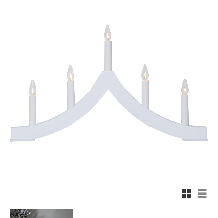
Rutnäts
List