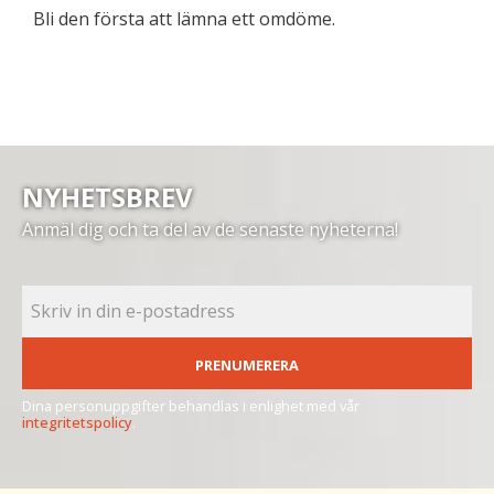
Bli den första att lämna ett omdöme.
NYHETSBREV
Anmäl dig och ta del av de senaste nyheterna!
PRENUMERERA
Dina personuppgifter behandlas i enlighet med vår
integritetspolicy
.