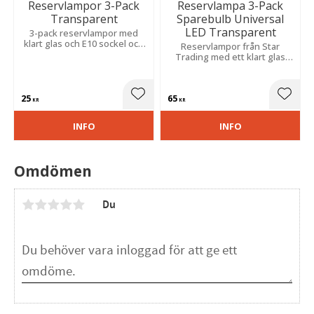
Reservlampor 3-Pack
Reservlampa 3-Pack
Transparent
Sparebulb Universal
LED Transparent
3-pack reservlampor med
klart glas och E10 sockel och
Reservlampor från Star
passar till våra femarmade
Trading med ett klart glas
ljusstakar.
och med E10 sockel, 23-55V.
Dessa reservlampor passar
till 4-10 armade ljusstakar.
25
65
Lägg till i favoriter
Lägg t
KR
KR
INFO
INFO
Omdömen
Du