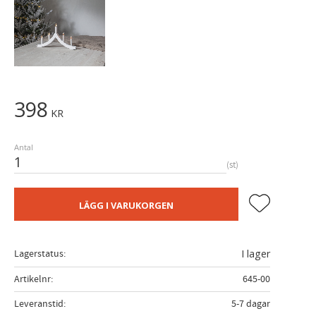
398
KR
Antal
st
Lägg till i fa
LÄGG I VARUKORGEN
Lagerstatus
I lager
Artikelnr
645-00
Leveranstid
5-7 dagar