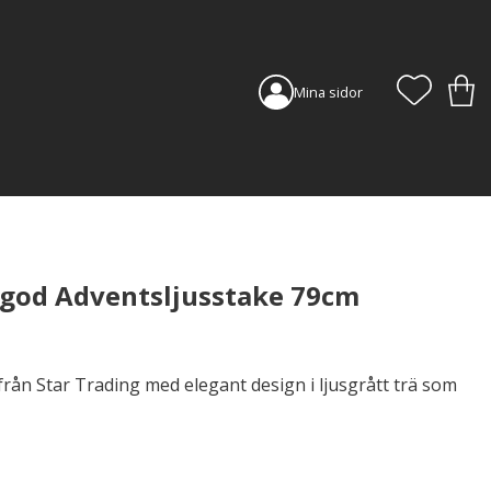
FAVORI
KUN
Mina sidor
agod Adventsljusstake 79cm
rån Star Trading med elegant design i ljusgrått trä som