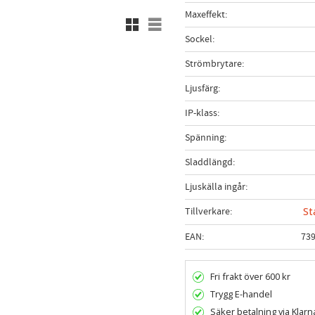
Maxeffekt
Rutnätsvy
Listvy
Sockel
Strömbrytare
Ljusfärg
IP-klass
Spänning
Sladdlängd
Ljuskälla ingår
Tillverkare
St
EAN
73
Fri frakt över 600 kr
Trygg E-handel
Säker betalning via Klarn