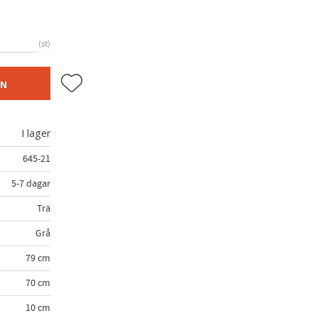
st
Lägg till i favoriter
EN
I lager
645-21
5-7 dagar
Trä
Grå
79 cm
70 cm
10 cm