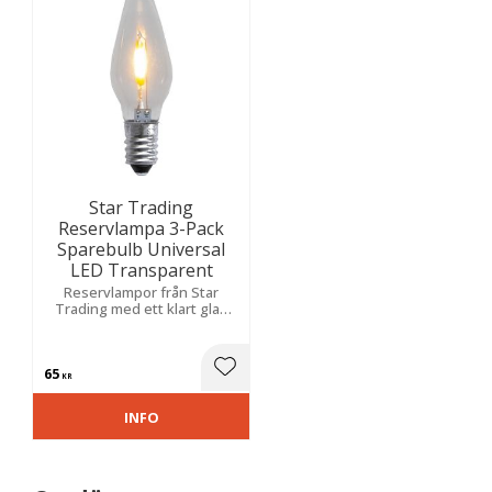
Star Trading
Reservlampa 3-Pack
Sparebulb Universal
LED Transparent
Reservlampor från Star
Trading med ett klart glas
och med E10 sockel, 23-55V.
Dessa reservlampor passar
till 4-10 armade ljusstakar.
65
Lägg till i favoriter
KR
INFO