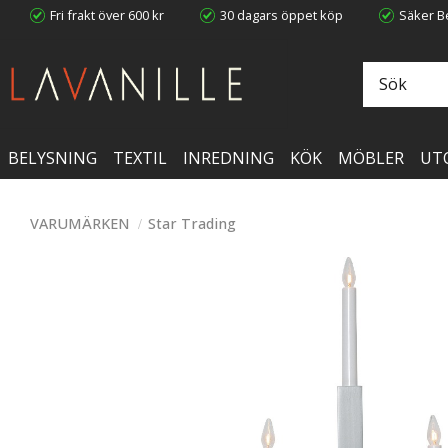
Fri frakt över 600 kr
30 dagars öppet köp
Säker Be
BELYSNING
TEXTIL
INREDNING
KÖK
MÖBLER
UT
VARUMÄRKEN
Star Trading