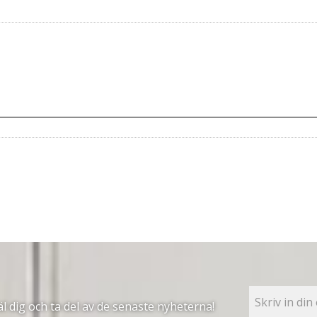
 dig och ta del av de senaste nyheterna!