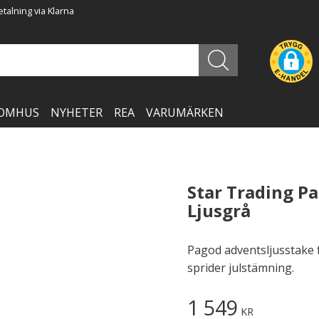
talning via Klarna
OMHUS
NYHETER
REA
VARUMÄRKEN
Star Trading P
Ljusgrå
Pagod adventsljusstake f
sprider julstämning.
1 549
KR