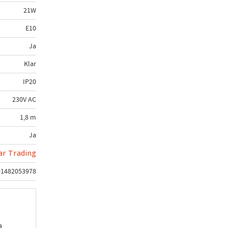
21W
E10
Ja
Klar
IP20
230V AC
1,8 m
Ja
ar Trading
91482053978
a