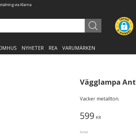
talning via Klarna
OMHUS
NYHETER
REA
VARUMÄRKEN
Vägglampa Ant
Vacker metallton.
599
KR
Antal