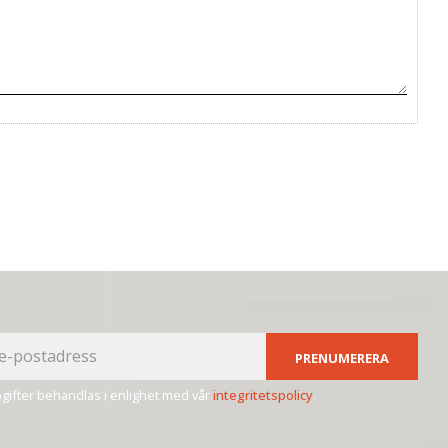
PRENUMERERA
ifter behandlas i enlighet med vår
integritetspolicy
.