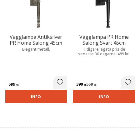
Vägglampa Antiksilver
Vägglampa PR Home
PR Home Salong 45cm
Salong Svart 45cm
Elegant metall.
Tidigare lägsta pris de
senaste 30 dagarna: 489 kr.
599
390
558
 till i favoriter
Lägg till i favoriter
Lägg t
KR
KR
KR
INFO
INFO