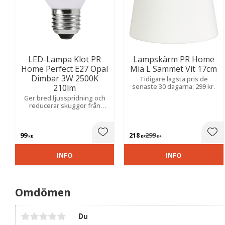
LED-Lampa Klot PR
Lampskärm PR Home
Home Perfect E27 Opal
Mia L Sammet Vit 17cm
Dimbar 3W 2500K
Tidigare lägsta pris de
senaste 30 dagarna: 299 kr.
210lm
Ger bred ljusspridning och
reducerar skuggor från
ställningen, vilket skapar ett
mjukare och jämnare ljus.
99
218
299
Lägg till i favoriter
Lägg
KR
KR
KR
INFO
INFO
Omdömen
Du