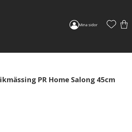
FAVORI
KUN
Mina sidor
ikmässing PR Home Salong 45cm