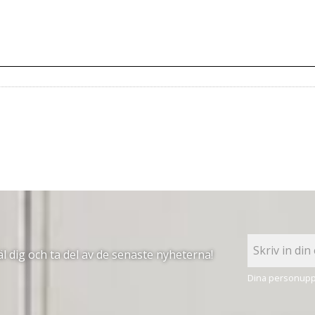
 dig och ta del av de senaste nyheterna!
Dina personuppg