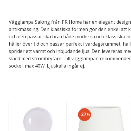
Vägglampa Salong från PR Home har en elegant design i m
antikmässing. Den klassiska formen gör den enkel att
och den passar lika bra i både moderna och klassiska h
håller över tid och passar perfekt i vardagsrummet, hal
sprider ett varmt och inbjudande ljus. Den levereras m
sladd med strömbrytare. Till vägglampan rekommendera
sockel, max 40W. Ljuskälla ingår ej.
27
%