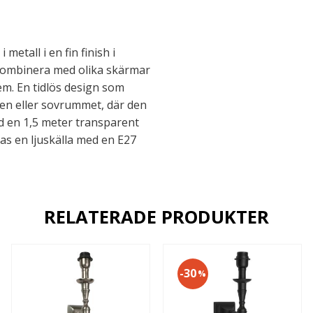
etall i en fin finish i
 kombinera med olika skärmar
em. En tidlös design som
len eller sovrummet, där den
ed en 1,5 meter transparent
s en ljuskälla med en E27
RELATERADE PRODUKTER
30
%