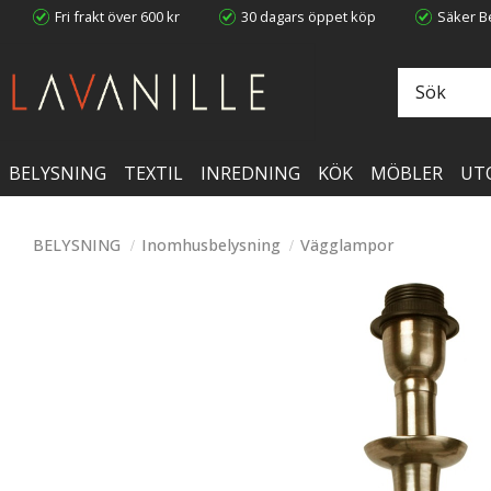
Fri frakt över 600 kr
30 dagars öppet köp
Säker Be
BELYSNING
TEXTIL
INREDNING
KÖK
MÖBLER
UT
BELYSNING
Inomhusbelysning
Vägglampor