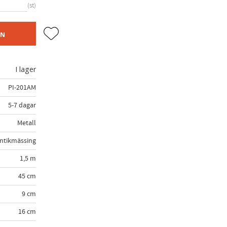
st
Lägg till i favoriter
EN
I lager
PI-201AM
5-7 dagar
Metall
ntikmässing
1,5 m
45 cm
9 cm
16 cm