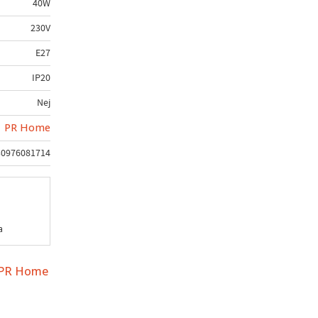
40W
230V
E27
IP20
Nej
PR Home
30976081714
a
n PR Home