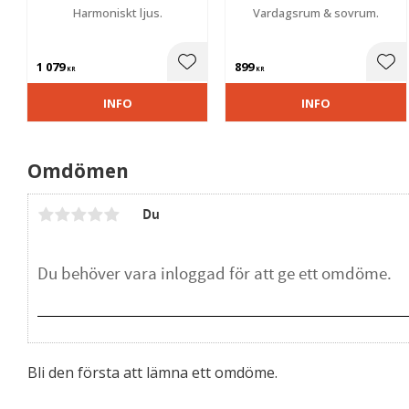
Harmoniskt ljus.
Vardagsrum & sovrum.
1 079
899
Lägg till i favoriter
Lägg
KR
KR
INFO
INFO
Omdömen
Du
Bli den första att lämna ett omdöme.