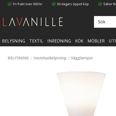
Fri frakt över 600 kr
30 dagars öppet köp
Säker Be
BELYSNING
TEXTIL
INREDNING
KÖK
MÖBLER
UT
BELYSNING
Inomhusbelysning
Vägglampor