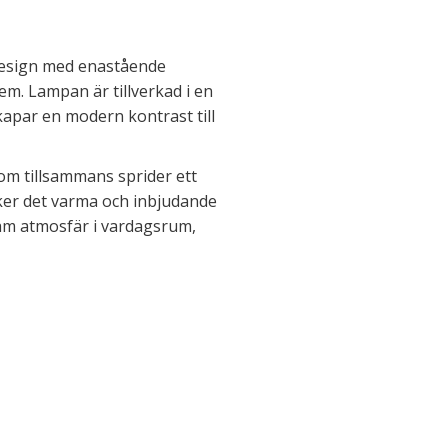
design med enastående
 hem. Lampan är tillverkad i en
kapar en modern kontrast till
som tillsammans sprider ett
rker det varma och inbjudande
sam atmosfär i vardagsrum,