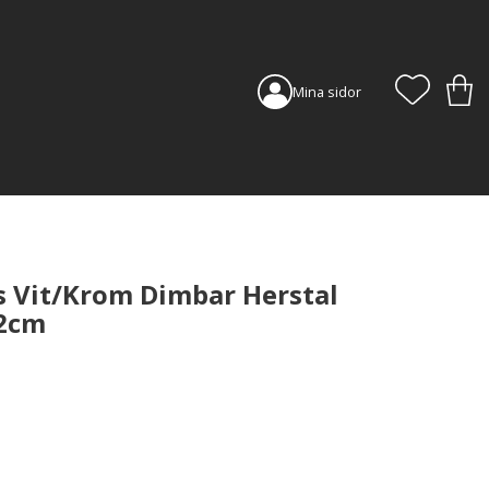
FAVORI
KUN
Mina sidor
 Vit/Krom Dimbar Herstal
32cm