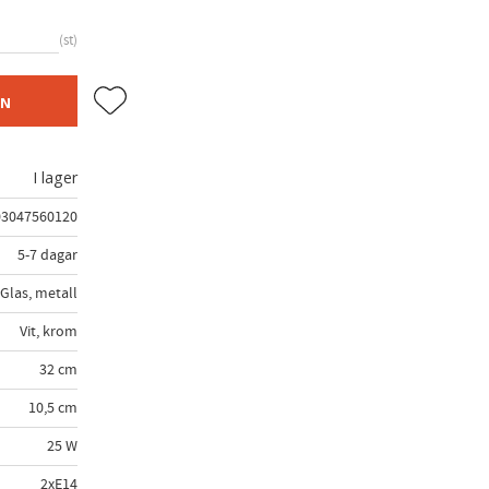
st
Lägg till i favoriter
EN
I lager
3047560120
5-7 dagar
Glas, metall
Vit, krom
32 cm
10,5 cm
25 W
2xE14