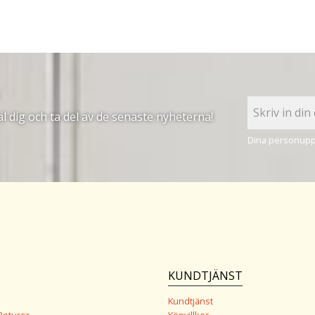
 dig och ta del av de senaste nyheterna!
Dina personuppg
KUNDTJÄNST
Kundtjänst