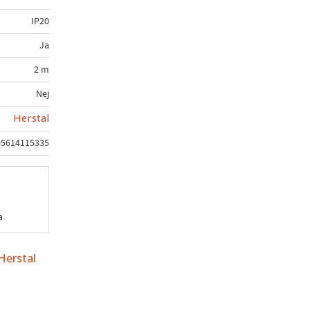
IP20
Ja
2 m
Nej
Herstal
05614115335
a
Herstal