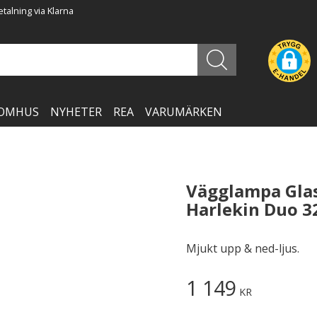
talning via Klarna
OMHUS
NYHETER
REA
VARUMÄRKEN
Vägglampa Glas
Harlekin Duo 
Mjukt upp & ned-ljus.
1 149
KR