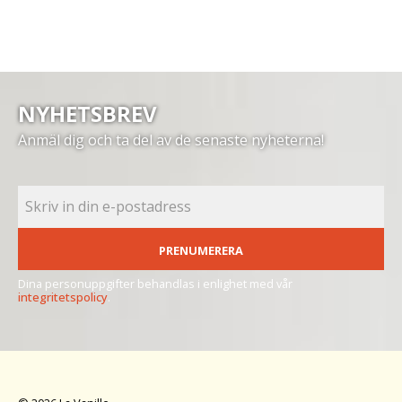
NYHETSBREV
Anmäl dig och ta del av de senaste nyheterna!
PRENUMERERA
Dina personuppgifter behandlas i enlighet med vår
integritetspolicy
.