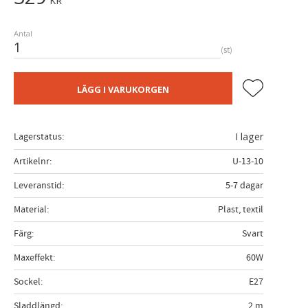
KR
Antal
st
Lägg till i fa
LÄGG I VARUKORGEN
Lagerstatus
I lager
Artikelnr
U-13-10
Leveranstid
5-7 dagar
Material
Plast, textil
Färg
Svart
Maxeffekt
60W
Sockel
E27
Sladdlängd
2 m