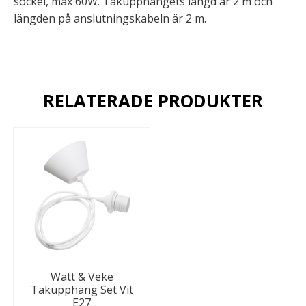
sockel, max 60W. Takupphängets längd är 2 m och
längden på anslutningskabeln är 2 m.
RELATERADE PRODUKTER
Watt & Veke
Takupphäng Set Vit
E27