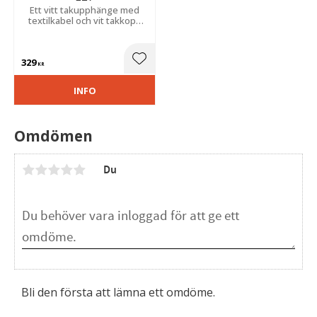
Ett vitt takupphänge med
textilkabel och vit takkopp
med en E27 sockel,
maxeffekt 60W från det
svenska varumärket Watt &
329
Veke.
Lägg till i favoriter
KR
INFO
Omdömen
Du
Bli den första att lämna ett omdöme.