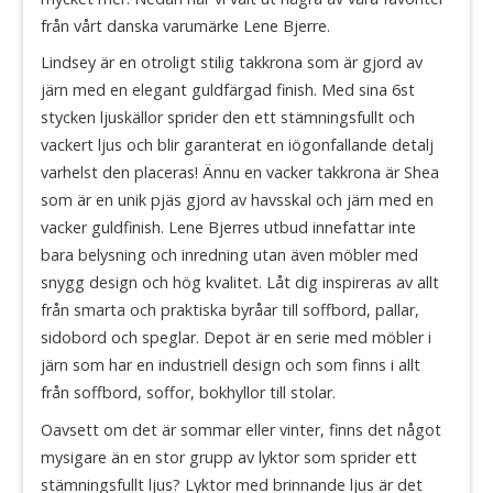
från vårt danska varumärke Lene Bjerre.
Lindsey är en otroligt stilig takkrona som är gjord av
järn med en elegant guldfärgad finish. Med sina 6st
stycken ljuskällor sprider den ett stämningsfullt och
vackert ljus och blir garanterat en iögonfallande detalj
varhelst den placeras! Ännu en vacker takkrona är Shea
som är en unik pjäs gjord av havsskal och järn med en
vacker guldfinish. Lene Bjerres utbud innefattar inte
bara belysning och inredning utan även möbler med
snygg design och hög kvalitet. Låt dig inspireras av allt
från smarta och praktiska byråar till soffbord, pallar,
sidobord och speglar. Depot är en serie med möbler i
järn som har en industriell design och som finns i allt
från soffbord, soffor, bokhyllor till stolar.
Oavsett om det är sommar eller vinter, finns det något
mysigare än en stor grupp av lyktor som sprider ett
stämningsfullt ljus? Lyktor med brinnande ljus är det