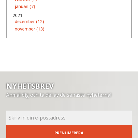
januari (7)
2021
december (12)
november (13)
NYHETSBREV
Anmäl dig och ta del av de senaste nyheterna!
PRENUMERERA