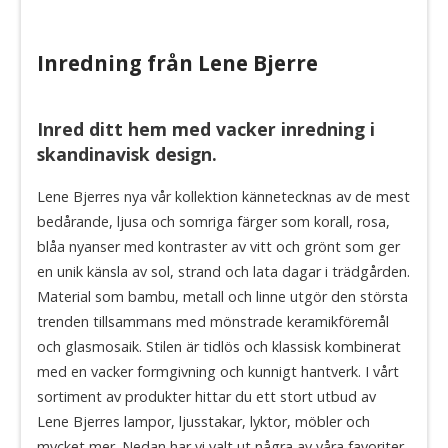
Inredning från Lene Bjerre
Inred ditt hem med vacker inredning i
skandinavisk design.
Lene Bjerres nya vår kollektion kännetecknas av de mest
bedårande, ljusa och somriga färger som korall, rosa,
blåa nyanser med kontraster av vitt och grönt som ger
en unik känsla av sol, strand och lata dagar i trädgården.
Material som bambu, metall och linne utgör den största
trenden tillsammans med mönstrade keramikföremål
och glasmosaik. Stilen är tidlös och klassisk kombinerat
med en vacker formgivning och kunnigt hantverk. I vårt
sortiment av produkter hittar du ett stort utbud av
Lene Bjerres lampor, ljusstakar, lyktor, möbler och
mycket mer. Nedan har vi valt ut några av våra favoriter