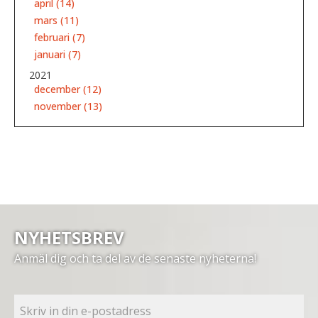
april (14)
mars (11)
februari (7)
januari (7)
2021
december (12)
november (13)
NYHETSBREV
Anmäl dig och ta del av de senaste nyheterna!