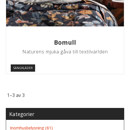
Bomull
Naturens mjuka gåva till textilvärlden
SÄNGKLÄDER
1–
3
av
3
Kategorier
Inomhusbelysning (61)