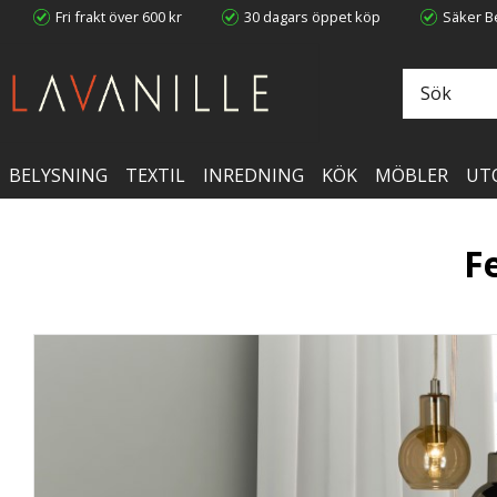
Fri frakt över 600 kr
30 dagars öppet köp
Säker Be
BELYSNING
TEXTIL
INREDNING
KÖK
MÖBLER
UT
F