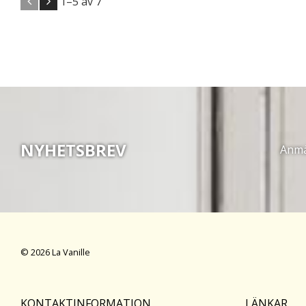
1–
5
av
7
NYHETSBREV
Anmäl
© 2026 La Vanille
KONTAKTINFORMATION
LÄNKAR