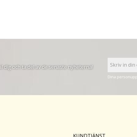
 dig och ta del av de senaste nyheterna!
Dina personuppg
KUNDTJÄNST