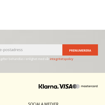
PRENUMERERA
ifter behandlas i enlighet med vår
integritetspolicy
.
SOCIALA MEDIER