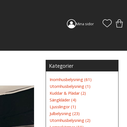
FAVORI
KUN
Mina sidor
Kategorier
Inomhusbelysning (61)
Utomhusbelysning (1)
Kuddar & Plädar (2)
Sängkläder (4)
Ljusslingor (1)
Julbelysning (23)
Utomhusbelysning (2)