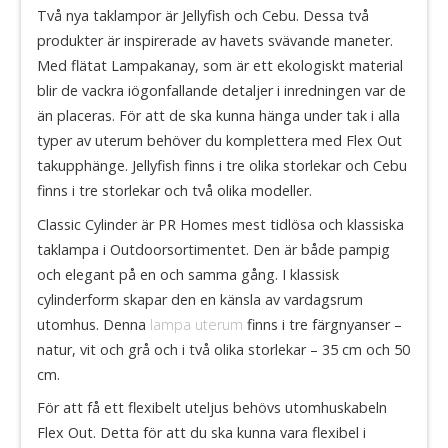
Två nya taklampor är Jellyfish och Cebu. Dessa två
produkter är inspirerade av havets svävande maneter.
Med flätat Lampakanay, som är ett ekologiskt material
blir de vackra iögonfallande detaljer i inredningen var de
än placeras. För att de ska kunna hänga under tak i alla
typer av uterum behöver du komplettera med Flex Out
takupphänge. Jellyfish finns i tre olika storlekar och Cebu
finns i tre storlekar och två olika modeller.
Classic Cylinder är PR Homes mest tidlösa och klassiska
taklampa i Outdoorsortimentet. Den är både pampig
och elegant på en och samma gång. I klassisk
cylinderform skapar den en känsla av vardagsrum
utomhus. Denna
lampa uterum
finns i tre färgnyanser –
natur, vit och grå och i två olika storlekar – 35 cm och 50
cm.
För att få ett flexibelt uteljus behövs utomhuskabeln
Flex Out. Detta för att du ska kunna vara flexibel i