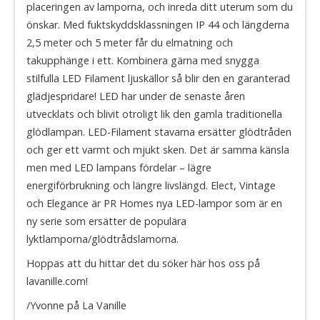
placeringen av lamporna, och inreda ditt uterum som du
önskar. Med fuktskyddsklassningen IP 44 och längderna
2,5 meter och 5 meter får du elmatning och
takupphänge i ett. Kombinera gärna med snygga
stilfulla LED Filament ljuskällor så blir den en garanterad
glädjespridare! LED har under de senaste åren
utvecklats och blivit otroligt lik den gamla traditionella
glödlampan. LED-Filament stavarna ersätter glödtråden
och ger ett varmt och mjukt sken. Det är samma känsla
men med LED lampans fördelar – lägre
energiförbrukning och längre livslängd. Elect, Vintage
och Elegance är PR Homes nya LED-lampor som är en
ny serie som ersätter de populära
lyktlamporna/glödtrådslamorna.
Hoppas att du hittar det du söker här hos oss på
lavanille.com!
/Yvonne på La Vanille