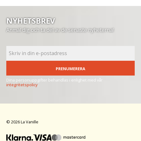
NYHETSBREV
Anmäl dig och ta del av de senaste nyheterna!
PRENUMERERA
Dina personuppgifter behandlas i enlighet med vår
integritetspolicy
.
© 2026 La Vanille