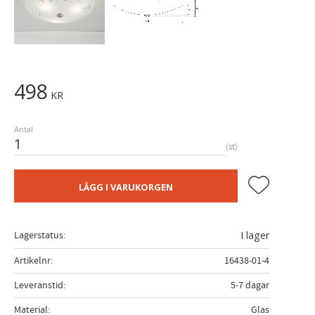
498
KR
Antal
st
Lägg till i fa
LÄGG I VARUKORGEN
Lagerstatus
I lager
Artikelnr
16438-01-4
Leveranstid
5-7 dagar
Material
Glas