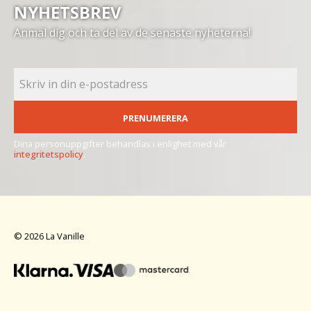
NYHETSBREV
Anmäl dig och ta del av de senaste nyheterna!
PRENUMERERA
Dina personuppgifter behandlas i enlighet med vår
integritetspolicy
.
© 2026 La Vanille