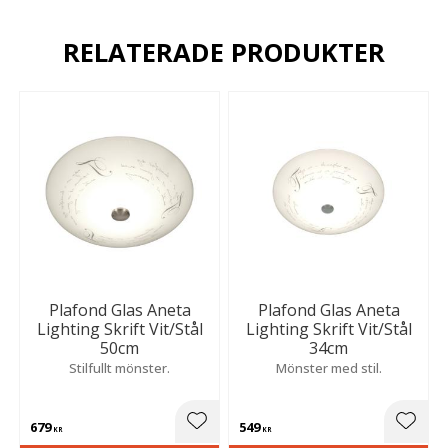
RELATERADE PRODUKTER
Plafond Glas Aneta
Plafond Glas Aneta
Lighting Skrift Vit/Stål
Lighting Skrift Vit/Stål
50cm
34cm
Stilfullt mönster.
Mönster med stil.
679
549
Lägg till i favoriter
Lägg t
KR
KR