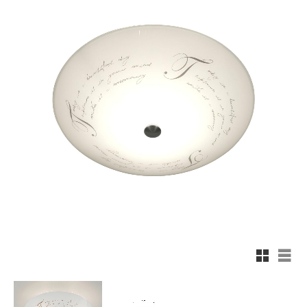
Rutnäts
List