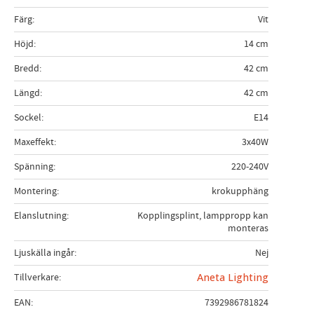
Färg
Vit
Höjd
14 cm
Bredd
42 cm
Längd
42 cm
Sockel
E14
Maxeffekt
3x40W
Spänning
220-240V
Montering
krokupphäng
Elanslutning
Kopplingsplint, lamppropp kan
monteras
Ljuskälla ingår
Nej
Tillverkare
Aneta Lighting
EAN
7392986781824