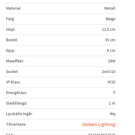
Material
Metall
Färg
Beige
Höjd
12,5 cm
Bredd
35 cm
Djup
6 cm
Maxeffekt
28W
Sockel
2xGU10
IP-klass
IP20
Energiklass
F
Sladdlängd
2 m
Ljuskälla ingår
Nej
Tillverkare
Globen Lighting