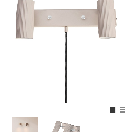
Rutnäts
List