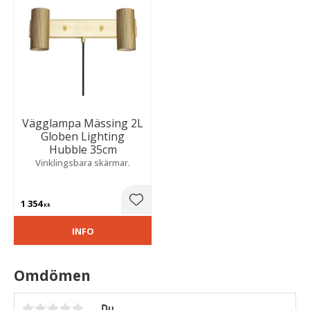
Vägglampa Mässing 2L
Globen Lighting
Hubble 35cm
Vinklingsbara skärmar.
1 354
Lägg till i favoriter
KR
INFO
Omdömen
Du