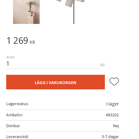
1 269
KR
Antal
st
Lägg till i fa
LÄGG I VARUKORGEN
Lagerstatus
I lager
Artikelnr
483202
Dimbar
Nej
Leveranstid
5-7 dagar