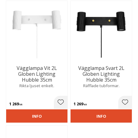
Vägglampa Vit 2L
Vägglampa Svart 2L
Globen Lighting
Globen Lighting
Hubble 35cm
Hubble 35cm
Rikta ljuset enkelt.
Räfflade tubformar.
1 269
1 269
Lägg till i favoriter
Lägg t
KR
KR
INFO
INFO