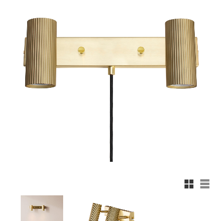
Rutnäts
List