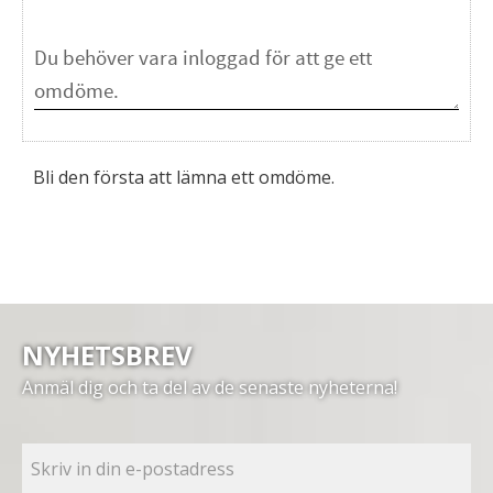
Bli den första att lämna ett omdöme.
NYHETSBREV
Anmäl dig och ta del av de senaste nyheterna!