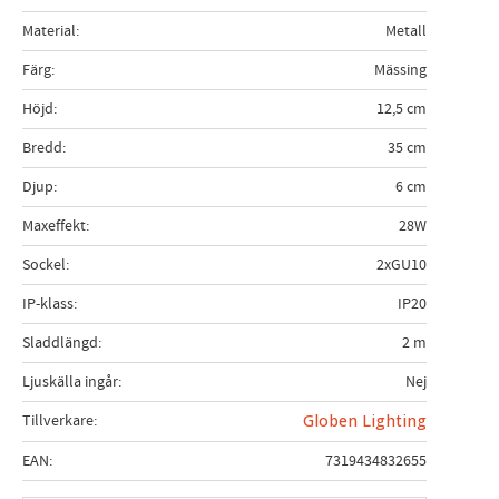
Material
Metall
Färg
Mässing
Höjd
12,5 cm
Bredd
35 cm
Djup
6 cm
Maxeffekt
28W
Sockel
2xGU10
IP-klass
IP20
Sladdlängd
2 m
Ljuskälla ingår
Nej
Tillverkare
Globen Lighting
EAN
7319434832655