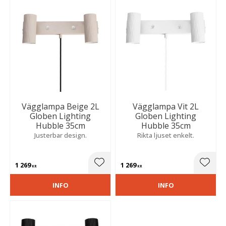
Vägglampa Beige 2L
Vägglampa Vit 2L
Globen Lighting
Globen Lighting
Hubble 35cm
Hubble 35cm
Justerbar design.
Rikta ljuset enkelt.
1 269
1 269
Lägg till i favoriter
Lägg t
KR
KR
INFO
INFO