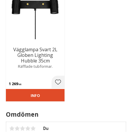
Vägglampa Svart 2L
Globen Lighting
Hubble 35cm
Räfflade tubformar.
1 269
Lägg till i favoriter
KR
INFO
Omdömen
Du