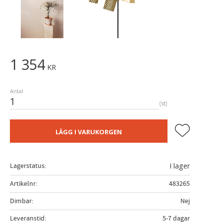
1 354
KR
Antal
st
Lägg till i fa
LÄGG I VARUKORGEN
Lagerstatus
I lager
Artikelnr
483265
Dimbar
Nej
Leveranstid
5-7 dagar