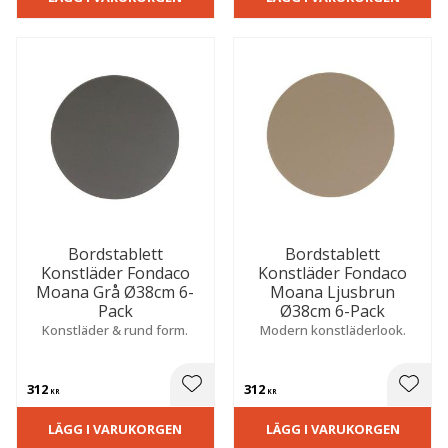
Bordstablett
Bordstablett
Konstläder Fondaco
Konstläder Fondaco
Moana Grå Ø38cm 6-
Moana Ljusbrun
Pack
Ø38cm 6-Pack
Konstläder & rund form.
Modern konstläderlook.
312
312
 till i favoriter
Lägg till i favoriter
Lägg t
KR
KR
LÄGG I VARUKORGEN
LÄGG I VARUKORGEN