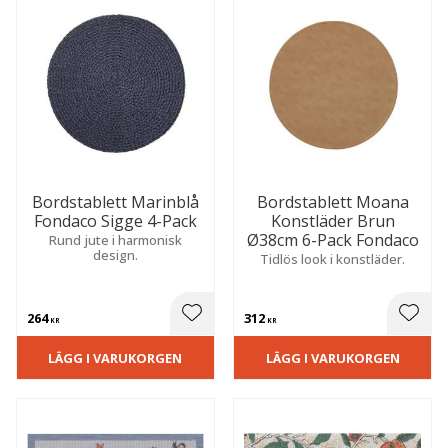
Bordstablett Marinblå
Bordstablett Moana
Fondaco Sigge 4-Pack
Konstläder Brun
Ø38cm 6-Pack Fondaco
Rund jute i harmonisk
design.
Tidlös look i konstläder.
264
312
 till i favoriter
Lägg till i favoriter
Lägg t
KR
KR
LÄGG I VARUKORGEN
LÄGG I VARUKORGEN