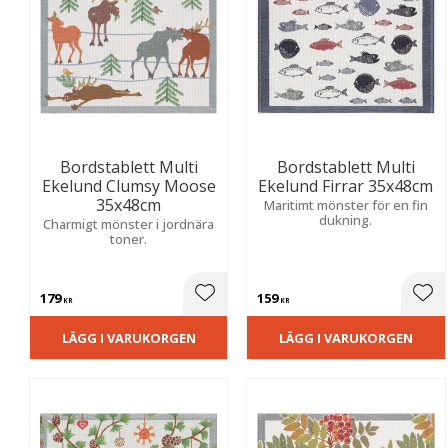
Bordstablett Multi
Bordstablett Multi
Ekelund Clumsy Moose
Ekelund Firrar 35x48cm
35x48cm
Maritimt mönster för en fin
dukning.
Charmigt mönster i jordnära
toner.
179
159
Lägg till i favoriter
Lägg
KR
KR
LÄGG I VARUKORGEN
LÄGG I VARUKORGEN