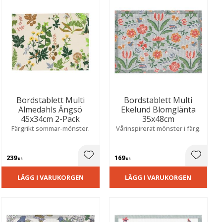
Bordstablett Multi
Bordstablett Multi
Almedahls Ängsö
Ekelund Blomglänta
45x34cm 2-Pack
35x48cm
Färgrikt sommar-mönster.
Vårinspirerat mönster i färg.
239
169
ill i favoriter
Lägg till i favoriter
Lägg til
KR
KR
LÄGG I VARUKORGEN
LÄGG I VARUKORGEN