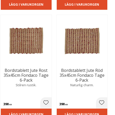
LÄGG I VARUKORGEN
LÄGG I VARUKORGEN
Bordstablett Jute Rost
Bordstablett Jute Röd
35x45cm Fondaco Tage
35x45cm Fondaco Tage
6-Pack
6-Pack
Stilren rustik.
Naturlig charm.
390
390
ill i favoriter
Lägg till i favoriter
Lägg til
KR
KR
LÄGG I VARUKORGEN
LÄGG I VARUKORGEN