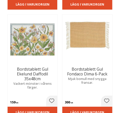
LÄGG I VARUKORGEN
LÄGG I VARUKORGEN
Bordstablett Gul
Bordstablett Gul
Ekelund Daffodil
Fondaco Dima 6-Pack
35x48cm
Mjuk bomull med snygga
fransar.
Vackert mönster i vårens
färger.
159
300
Lägg till i favoriter
Lägg
KR
KR
LÄGG I VARUKORGEN
LÄGG I VARUKORGEN