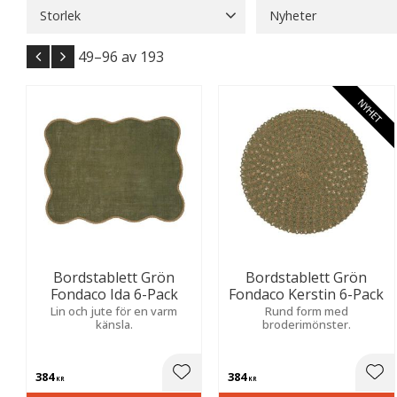
Storlek
Nyheter
Boel & Jan
4
Ekelu
28x43
1
30x40
2
Nyheter
17
Visa fler
49–
96
av
193
30x45
2
33x45
2
Visa fler
NYHET
Bordstablett Grön
Bordstablett Grön
Fondaco Ida 6-Pack
Fondaco Kerstin 6-Pack
Lin och jute för en varm
Rund form med
känsla.
broderimönster.
384
384
Lägg till i favoriter
Lägg
KR
KR