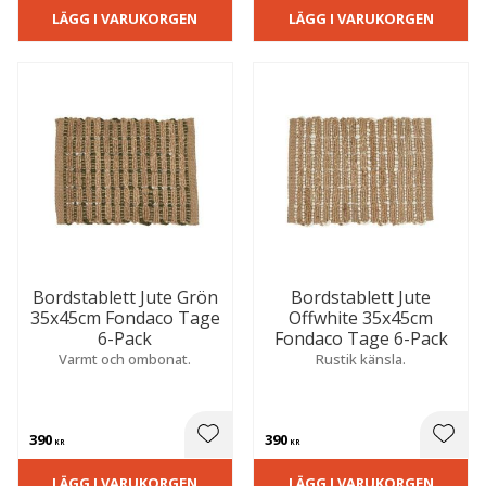
LÄGG I VARUKORGEN
LÄGG I VARUKORGEN
Bordstablett Jute Grön
Bordstablett Jute
35x45cm Fondaco Tage
Offwhite 35x45cm
6-Pack
Fondaco Tage 6-Pack
Varmt och ombonat.
Rustik känsla.
390
390
 till i favoriter
Lägg till i favoriter
Lägg t
KR
KR
LÄGG I VARUKORGEN
LÄGG I VARUKORGEN