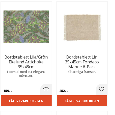
Bordstablett Lila/Grön
Bordstablett Lin
Ekelund Artichoke
35x45cm Fondaco
35x48cm
Manne 6-Pack
I bomull med ett elegant
Charmiga fransar.
mönster.
159
252
ill i favoriter
Lägg till i favoriter
Lägg til
KR
KR
LÄGG I VARUKORGEN
LÄGG I VARUKORGEN