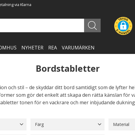
talning via Klarna
OMHUS
NYHETER
REA
VARUMÄRKEN
Bordstabletter
 och stil – de skyddar ditt bord samtidigt som de lyfter hel
 former som gör det enkelt att skapa den rätta känslan för va
tabletter tonen för en vackrare och mer inbjudande dukning
Färg
Material
17
Beige
26
Blå
11
Brun
14
Bomull
1