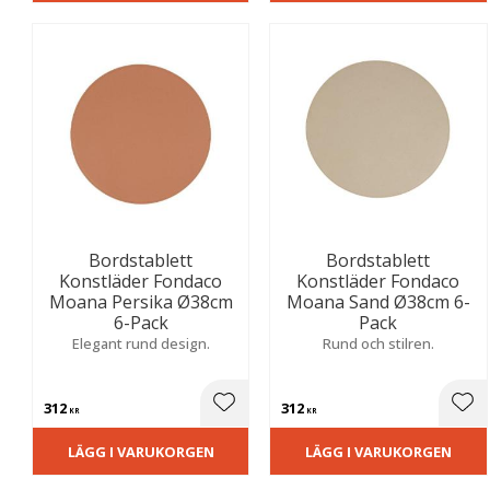
Bordstablett
Bordstablett
Konstläder Fondaco
Konstläder Fondaco
Moana Persika Ø38cm
Moana Sand Ø38cm 6-
6-Pack
Pack
Elegant rund design.
Rund och stilren.
312
312
Lägg till i favoriter
Lägg
KR
KR
LÄGG I VARUKORGEN
LÄGG I VARUKORGEN