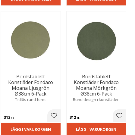
Bordstablett
Bordstablett
Konstläder Fondaco
Konstläder Fondaco
Moana Ljusgrön
Moana Mörkgrön
Ø38cm 6-Pack
Ø38cm 6-Pack
Tidlös rund form.
Rund design i konstläder.
312
312
ill i favoriter
Lägg till i favoriter
Lägg til
KR
KR
LÄGG I VARUKORGEN
LÄGG I VARUKORGEN