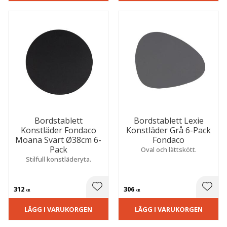
Bordstablett
Bordstablett Lexie
Konstläder Fondaco
Konstläder Grå 6-Pack
Moana Svart Ø38cm 6-
Fondaco
Pack
Oval och lättskött.
Stilfull konstläderyta.
312
306
 till i favoriter
Lägg till i favoriter
Lägg t
KR
KR
LÄGG I VARUKORGEN
LÄGG I VARUKORGEN