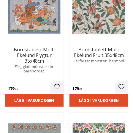
Bordstablett Multi
Bordstablett Multi
Ekelund Flygtur
Ekelund Fruit 35x48cm
35x48cm
Flerfärgat mönster i harmoni.
Färgglatt mönster för
barnbordet.
179
179
 till i favoriter
Lägg till i favoriter
Lägg t
KR
KR
LÄGG I VARUKORGEN
LÄGG I VARUKORGEN