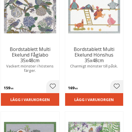
Bordstablett Multi
Bordstablett Multi
Ekelund Fåglabo
Ekelund Hönshus
35x48cm
35x48cm
Vackert mönster i höstens
Charmigt mönster till påsk.
färger.
159
169
ill i favoriter
Lägg till i favoriter
Lägg til
KR
KR
LÄGG I VARUKORGEN
LÄGG I VARUKORGEN