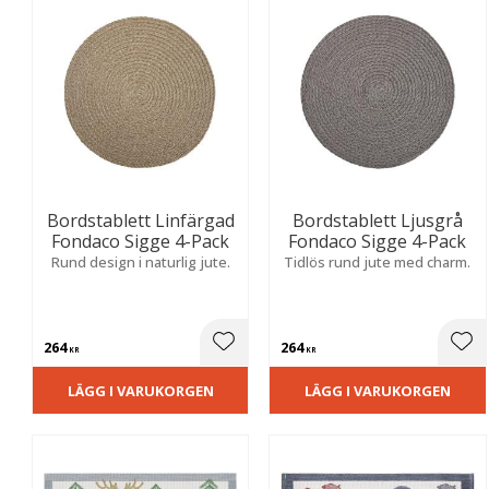
Bordstablett Linfärgad
Bordstablett Ljusgrå
Fondaco Sigge 4-Pack
Fondaco Sigge 4-Pack
Rund design i naturlig jute.
Tidlös rund jute med charm.
264
264
Lägg till i favoriter
Lägg
KR
KR
LÄGG I VARUKORGEN
LÄGG I VARUKORGEN