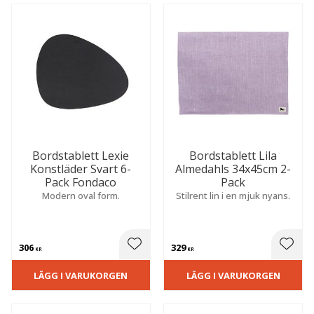
S
N
A
R
T
I
L
A
E
Bordstablett Lexie
Bordstablett Lila
Konstläder Svart 6-
Almedahls 34x45cm 2-
Pack Fondaco
Pack
Modern oval form.
Stilrent lin i en mjuk nyans.
306
329
 till i favoriter
Lägg till i favoriter
Lägg t
KR
KR
LÄGG I VARUKORGEN
LÄGG I VARUKORGEN