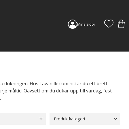
FAVORI
KUN
Mina sidor
a dukningen. Hos Lavanille.com hittar du ett brett
rje måltid. Oavsett om du dukar upp till vardag, fest
.
Produktkategori
04
Jute
38
Bordstabletter
193