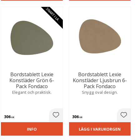
S
N
A
R
T
I
L
A
E
G
R
Bordstablett Lexie
Bordstablett Lexie
Konstläder Grön 6-
Konstläder Ljusbrun 6-
Pack Fondaco
Pack Fondaco
Elegant och praktisk.
Snygg oval design.
306
306
ill i favoriter
Lägg till i favoriter
Lägg til
KR
KR
INFO
LÄGG I VARUKORGEN