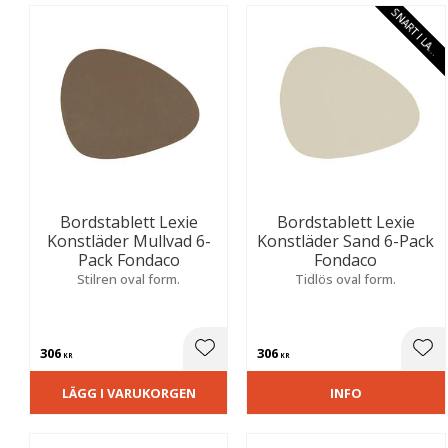
G
R
Bordstablett Lexie
Bordstablett Lexie
Konstläder Mullvad 6-
Konstläder Sand 6-Pack
Pack Fondaco
Fondaco
Stilren oval form.
Tidlös oval form.
306
306
Lägg till i favoriter
Lägg
KR
KR
LÄGG I VARUKORGEN
INFO