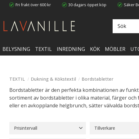
Fri frakt över 600 kr
30 dagars öppet köp
Säker Be
BELYSNING
TEXTIL
INREDNING
KÖK
MÖBLER
UT
TEXTIL
Dukning & Kökstextil
Bordstabletter
Bordstabletter är den perfekta kombinationen av funktion
sortiment av bordstabletter i olika material, färger och
eller en avkopplande helgbrunch, sätter välvalda bords
Prisintervall
Tillverkare
15
828
Affari
6
Almedahls