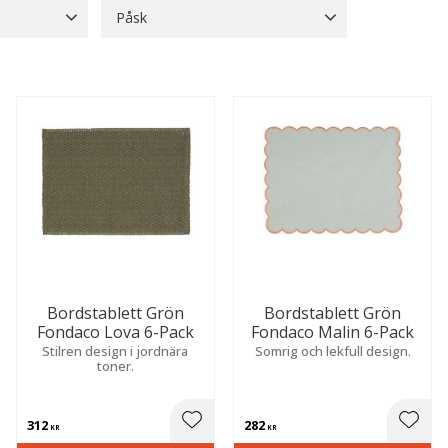
Påsk
nd
42
Grå
7
Konstläde
Påsk
3
Visa fler
Visa fler
Bordstablett Grön
Bordstablett Grön
Fondaco Lova 6-Pack
Fondaco Malin 6-Pack
Stilren design i jordnära
Somrig och lekfull design.
toner.
312
282
 till i favoriter
Lägg till i favoriter
Lägg t
KR
KR