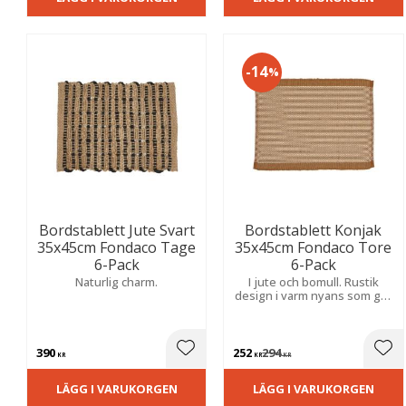
14
%
Bordstablett Jute Svart
Bordstablett Konjak
35x45cm Fondaco Tage
35x45cm Fondaco Tore
6-Pack
6-Pack
Naturlig charm.
I jute och bomull. Rustik
design i varm nyans som ger
dukningen en naturlig och
stilfull känsla.
390
252
294
Lägg till i favoriter
Lägg
KR
KR
KR
LÄGG I VARUKORGEN
LÄGG I VARUKORGEN