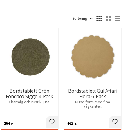
r
14
Kork
2
Välj sortering
Välj
Bordstablett Grön
Bordstablett Gul Affari
Fondaco Sigge 4-Pack
Flora 6-Pack
Charmig och rustik jute.
Rund form med fina
vågkanter.
264
462
ill i favoriter
Lägg till i favoriter
Lägg til
KR
KR