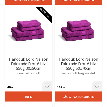
S
N
A
R
T
I
L
A
E
G
R
Handduk Lord Nelson
Handduk Lord Nelson
Fairtrade Frotté Lila
Fairtrade Frotté Lila
550g 30x50cm
550g 50x70cm
Kammad bomull.
Len bomull, hög kvalitet.
49
109
Lägg till i favoriter
Lägg t
KR
KR
INFO
LÄGG I VARUKORGEN