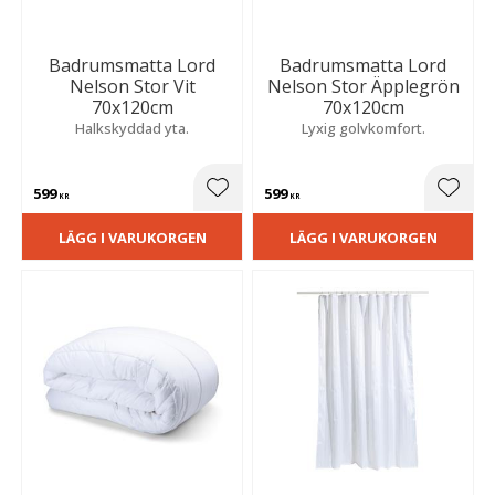
Badrumsmatta Lord
Badrumsmatta Lord
Nelson Stor Vit
Nelson Stor Äpplegrön
70x120cm
70x120cm
Halkskyddad yta.
Lyxig golvkomfort.
599
599
Lägg till i favoriter
Lägg t
KR
KR
LÄGG I VARUKORGEN
LÄGG I VARUKORGEN