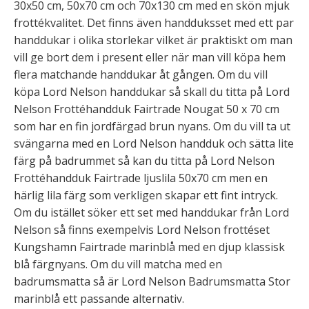
30x50 cm, 50x70 cm och 70x130 cm med en skön mjuk
frottékvalitet. Det finns även handduksset med ett par
handdukar i olika storlekar vilket är praktiskt om man
vill ge bort dem i present eller när man vill köpa hem
flera matchande handdukar åt gången. Om du vill
köpa Lord Nelson handdukar så skall du titta på Lord
Nelson Frottéhandduk Fairtrade Nougat 50 x 70 cm
som har en fin jordfärgad brun nyans. Om du vill ta ut
svängarna med en Lord Nelson handduk och sätta lite
färg på badrummet så kan du titta på Lord Nelson
Frottéhandduk Fairtrade ljuslila 50x70 cm men en
härlig lila färg som verkligen skapar ett fint intryck.
Om du istället söker ett set med handdukar från Lord
Nelson så finns exempelvis Lord Nelson frottéset
Kungshamn Fairtrade marinblå med en djup klassisk
blå färgnyans. Om du vill matcha med en
badrumsmatta så är Lord Nelson Badrumsmatta Stor
marinblå ett passande alternativ.