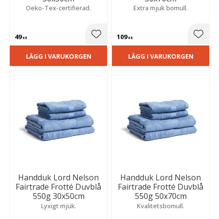
Oeko-Tex-certifierad.
Extra mjuk bomull.
49
109
Lägg till i favoriter
Lägg t
KR
KR
LÄGG I VARUKORGEN
LÄGG I VARUKORGEN
Handduk Lord Nelson
Handduk Lord Nelson
Fairtrade Frotté Duvblå
Fairtrade Frotté Duvblå
550g 30x50cm
550g 50x70cm
Lyxigt mjuk.
Kvalitetsbomull.