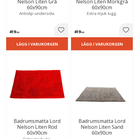
Nelson Liten Grå
Nelson Liten Mörkgrå
60x90cm
60x90cm
Antislip-undersida.
Extra mjuk lugg.
419
419
Lägg till i favoriter
Lägg t
KR
KR
LÄGG I VARUKORGEN
LÄGG I VARUKORGEN
Badrumsmatta Lord
Badrumsmatta Lord
Nelson Liten Röd
Nelson Liten Sand
60x90cm
60x90cm
Extra mjuk yta.