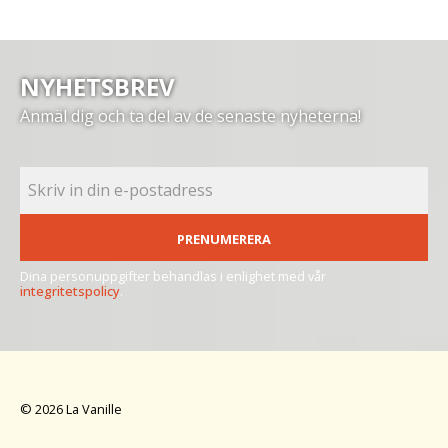
NYHETSBREV
Anmäl dig och ta del av de senaste nyheterna!
PRENUMERERA
Dina personuppgifter behandlas i enlighet med vår
integritetspolicy
.
© 2026 La Vanille