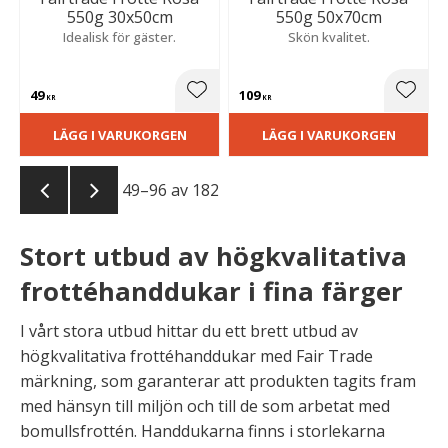
550g 30x50cm
550g 50x70cm
Idealisk för gäster.
Skön kvalitet.
49
109
Lägg till i favoriter
Lägg t
KR
KR
LÄGG I VARUKORGEN
LÄGG I VARUKORGEN
49–
96
av
182
Stort utbud av högkvalitativa
frottéhanddukar i fina färger
I vårt stora utbud hittar du ett brett utbud av
högkvalitativa frottéhanddukar med Fair Trade
märkning, som garanterar att produkten tagits fram
med hänsyn till miljön och till de som arbetat med
bomullsfrottén. Handdukarna finns i storlekarna