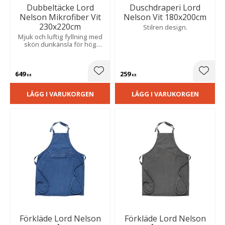
Dubbeltäcke Lord
Duschdraperi Lord
Nelson Mikrofiber Vit
Nelson Vit 180x200cm
230x220cm
Stilren design.
Mjuk och luftig fyllning med
skön dunkänsla för hög
sovkomfort. Slitstark kvalitet
som tål upprepade tvättar
och passar för användning
649
259
året runt.
Lägg till i favoriter
Lägg t
KR
KR
LÄGG I VARUKORGEN
LÄGG I VARUKORGEN
Förkläde Lord Nelson
Förkläde Lord Nelson