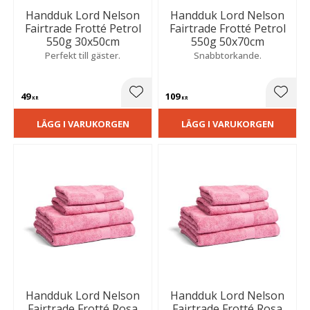
Handduk Lord Nelson
Handduk Lord Nelson
Fairtrade Frotté Petrol
Fairtrade Frotté Petrol
550g 30x50cm
550g 50x70cm
Perfekt till gäster.
Snabbtorkande.
49
109
Lägg till i favoriter
Lägg t
KR
KR
LÄGG I VARUKORGEN
LÄGG I VARUKORGEN
Handduk Lord Nelson
Handduk Lord Nelson
Fairtrade Frotté Rosa
Fairtrade Frotté Rosa