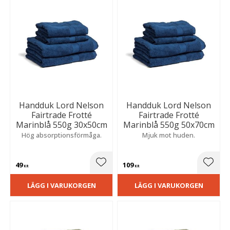
Handduk Lord Nelson
Handduk Lord Nelson
Fairtrade Frotté
Fairtrade Frotté
Marinblå 550g 30x50cm
Marinblå 550g 50x70cm
Hög absorptionsförmåga.
Mjuk mot huden.
49
109
Lägg till i favoriter
Lägg t
KR
KR
LÄGG I VARUKORGEN
LÄGG I VARUKORGEN