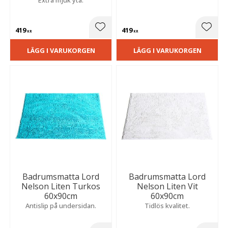
419
419
Lägg till i favoriter
Lägg t
KR
KR
LÄGG I VARUKORGEN
LÄGG I VARUKORGEN
Badrumsmatta Lord
Badrumsmatta Lord
Nelson Liten Turkos
Nelson Liten Vit
60x90cm
60x90cm
Antislip på undersidan.
Tidlös kvalitet.