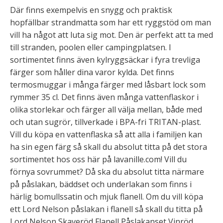
Där finns exempelvis en snygg och praktisk
hopfällbar strandmatta som har ett ryggstöd om man
vill ha något att luta sig mot. Den är perfekt att ta med
till stranden, poolen eller campingplatsen. I
sortimentet finns även kylryggsäckar i fyra trevliga
färger som håller dina varor kylda. Det finns
termosmuggar i många färger med låsbart lock som
rymmer 35 cl. Det finns även många vattenflaskor i
olika storlekar och färger all välja mellan, både med
och utan sugrör, tillverkade i BPA-fri TRITAN-plast.
Vill du köpa en vattenflaska så att alla i familjen kan
ha sin egen färg så skall du absolut titta på det stora
sortimentet hos oss här på lavanille.com! Vill du
förnya sovrummet? Då ska du absolut titta närmare
på påslakan, bäddset och underlakan som finns i
härlig bomullssatin och mjuk flanell. Om du vill köpa
ett Lord Nelson påslakan i flanell så skall du titta på
Lord Nelson Skaveröd Flanell Påslakanset Vinröd