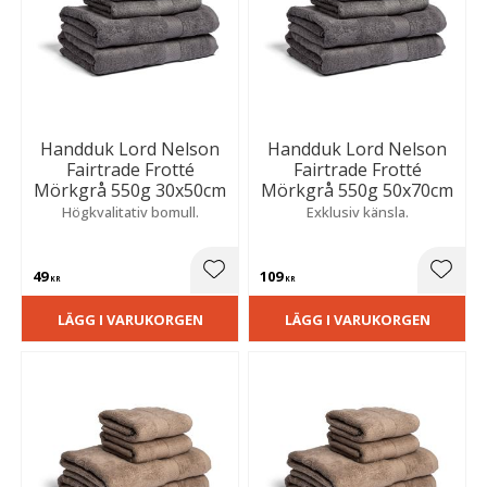
Handduk Lord Nelson
Handduk Lord Nelson
Fairtrade Frotté
Fairtrade Frotté
Mörkgrå 550g 30x50cm
Mörkgrå 550g 50x70cm
Högkvalitativ bomull.
Exklusiv känsla.
49
109
Lägg till i favoriter
Lägg t
KR
KR
LÄGG I VARUKORGEN
LÄGG I VARUKORGEN