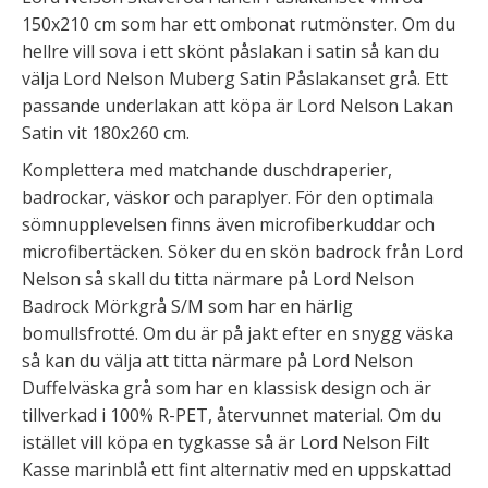
150x210 cm som har ett ombonat rutmönster. Om du
hellre vill sova i ett skönt påslakan i satin så kan du
välja Lord Nelson Muberg Satin Påslakanset grå. Ett
passande underlakan att köpa är Lord Nelson Lakan
Satin vit 180x260 cm.
Komplettera med matchande duschdraperier,
badrockar, väskor och paraplyer. För den optimala
sömnupplevelsen finns även microfiberkuddar och
microfibertäcken. Söker du en skön badrock från Lord
Nelson så skall du titta närmare på Lord Nelson
Badrock Mörkgrå S/M som har en härlig
bomullsfrotté. Om du är på jakt efter en snygg väska
så kan du välja att titta närmare på Lord Nelson
Duffelväska grå som har en klassisk design och är
tillverkad i 100% R-PET, återvunnet material. Om du
istället vill köpa en tygkasse så är Lord Nelson Filt
Kasse marinblå ett fint alternativ med en uppskattad