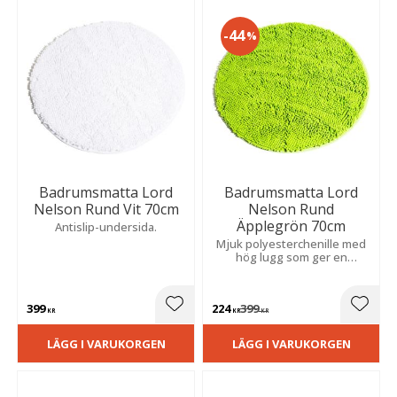
44
%
Badrumsmatta Lord
Badrumsmatta Lord
Nelson Rund Vit 70cm
Nelson Rund
Äpplegrön 70cm
Antislip-undersida.
Mjuk polyesterchenille med
hög lugg som ger en
behaglig och komfortabel
känsla. Antislip-undersida
gör den stabil och säker.
399
224
399
Lägg till i favoriter
Lägg t
KR
KR
KR
LÄGG I VARUKORGEN
LÄGG I VARUKORGEN