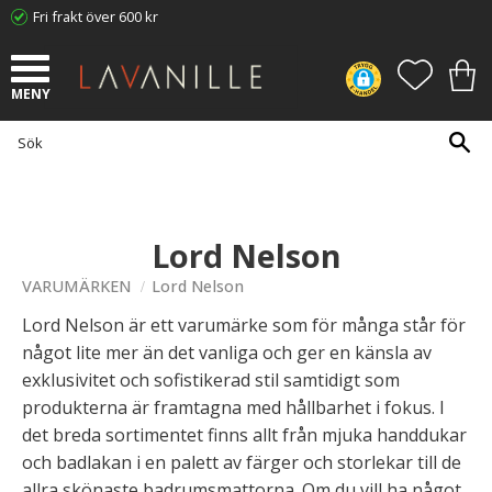
Fri frakt över 600 kr
Meny
FAVORI
KUN
Lord Nelson
VARUMÄRKEN
Lord Nelson
Lord Nelson är ett varumärke som för många står för
något lite mer än det vanliga och ger en känsla av
exklusivitet och sofistikerad stil samtidigt som
produkterna är framtagna med hållbarhet i fokus. I
det breda sortimentet finns allt från mjuka handdukar
och badlakan i en palett av färger och storlekar till de
allra skönaste badrumsmattorna. Om du vill ha något