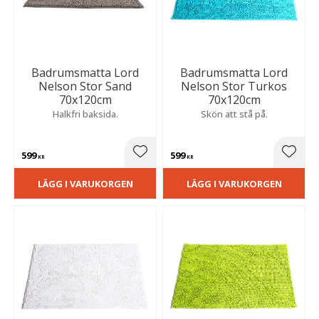
Badrumsmatta Lord
Badrumsmatta Lord
Nelson Stor Sand
Nelson Stor Turkos
70x120cm
70x120cm
Halkfri baksida.
Skön att stå på.
599
599
Lägg till i favoriter
Lägg t
KR
KR
LÄGG I VARUKORGEN
LÄGG I VARUKORGEN