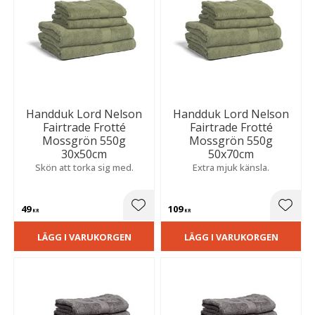
Handduk Lord Nelson
Handduk Lord Nelson
Fairtrade Frotté
Fairtrade Frotté
Mossgrön 550g
Mossgrön 550g
30x50cm
50x70cm
Skön att torka sig med.
Extra mjuk känsla.
49
109
Lägg till i favoriter
Lägg t
KR
KR
LÄGG I VARUKORGEN
LÄGG I VARUKORGEN