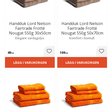
Handduk Lord Nelson
Handduk Lord Nelson
Fairtrade Frotté
Fairtrade Frotté
Nougat 550g 30x50cm
Nougat 550g 50x70cm
Elegant vardagslyx.
Komfort i bomull.
49
109
Lägg till i favoriter
Lägg t
KR
KR
LÄGG I VARUKORGEN
LÄGG I VARUKORGEN