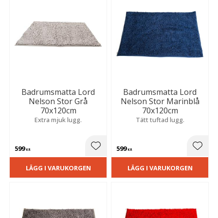
Badrumsmatta Lord
Badrumsmatta Lord
Nelson Stor Grå
Nelson Stor Marinblå
70x120cm
70x120cm
Extra mjuk lugg.
Tätt tuftad lugg.
599
599
Lägg till i favoriter
Lägg t
KR
KR
LÄGG I VARUKORGEN
LÄGG I VARUKORGEN