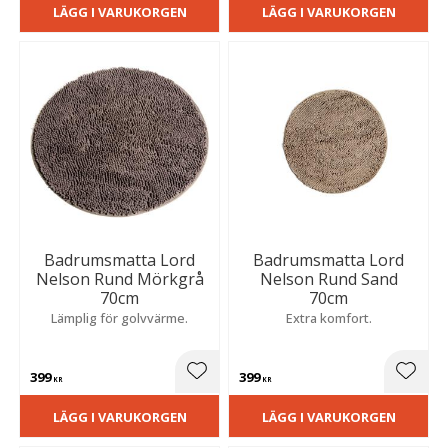
LÄGG I VARUKORGEN
LÄGG I VARUKORGEN
Badrumsmatta Lord
Badrumsmatta Lord
Nelson Rund Mörkgrå
Nelson Rund Sand
70cm
70cm
Lämplig för golvvärme.
Extra komfort.
399
399
Lägg till i favoriter
Lägg t
KR
KR
LÄGG I VARUKORGEN
LÄGG I VARUKORGEN