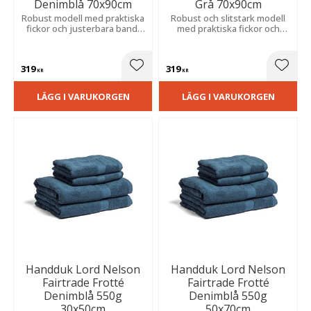
Denimblå 70x90cm
Grå 70x90cm
Robust modell med praktiska
Robust och slitstark modell
fickor och justerbara band.
med praktiska fickor och
Skyddar kläderna vid
justerbara band. Skyddar
matlagning och grillning tack
kläderna vid matlagning och
vare slitstarkt material.
grillning.
319
319
Lägg till i favoriter
Lägg t
KR
KR
LÄGG I VARUKORGEN
LÄGG I VARUKORGEN
Handduk Lord Nelson
Handduk Lord Nelson
Fairtrade Frotté
Fairtrade Frotté
Denimblå 550g
Denimblå 550g
30x50cm
50x70cm