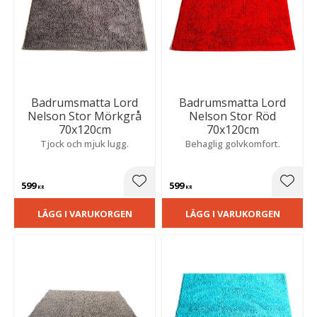
Badrumsmatta Lord
Badrumsmatta Lord
Nelson Stor Mörkgrå
Nelson Stor Röd
70x120cm
70x120cm
Tjock och mjuk lugg.
Behaglig golvkomfort.
599
599
Lägg till i favoriter
Lägg t
KR
KR
LÄGG I VARUKORGEN
LÄGG I VARUKORGEN