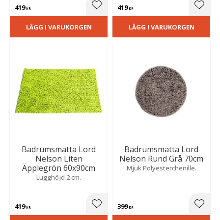
419
419
Lägg till i favoriter
Lägg t
KR
KR
LÄGG I VARUKORGEN
LÄGG I VARUKORGEN
Badrumsmatta Lord
Badrumsmatta Lord
Nelson Liten
Nelson Rund Grå 70cm
Äpplegrön 60x90cm
Mjuk Polyesterchenille.
Lugghöjd 2 cm.
419
399
Lägg till i favoriter
Lägg t
KR
KR