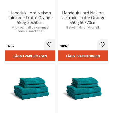
Handduk Lord Nelson
Handduk Lord Nelson
Fairtrade Frotté Orange
Fairtrade Frotté Orange
550g 30x50cm
550g 50x70cm
Mjuk och fyllig i kammad
Bekväm & funktionell.
bomull med hög
absorptionsförmåga. En lyxig
och behaglig kvalitet som ger
badrummet en exklusiv
49
109
känsla.
Lägg till i favoriter
Lägg t
KR
KR
LÄGG I VARUKORGEN
LÄGG I VARUKORGEN