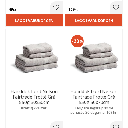
49
109
Lägg till i favoriter
Lägg t
KR
KR
LÄGG I VARUKORGEN
LÄGG I VARUKORGEN
20
%
Handduk Lord Nelson
Handduk Lord Nelson
Fairtrade Frotté Grå
Fairtrade Frotté Grå
550g 30x50cm
550g 50x70cm
Kraftig kvalitet.
Tidigare lägsta pris de
senaste 30 dagarna: 109 kr.