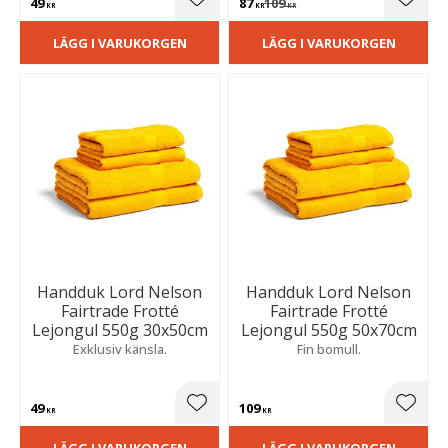
49
87
109
Lägg till i favoriter
Lägg t
KR
KR
KR
LÄGG I VARUKORGEN
LÄGG I VARUKORGEN
Handduk Lord Nelson
Handduk Lord Nelson
Fairtrade Frotté
Fairtrade Frotté
Lejongul 550g 30x50cm
Lejongul 550g 50x70cm
Exklusiv känsla.
Fin bomull.
49
109
Lägg till i favoriter
Lägg t
KR
KR
LÄGG I VARUKORGEN
LÄGG I VARUKORGEN