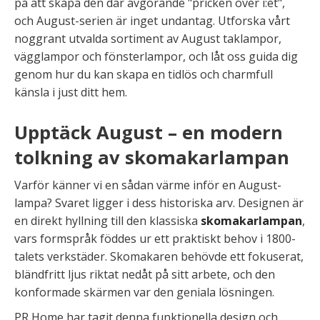
på att skapa den där avgörande "pricken över i:et",
och August-serien är inget undantag. Utforska vårt
noggrant utvalda sortiment av August taklampor,
vägglampor och fönsterlampor, och låt oss guida dig
genom hur du kan skapa en tidlös och charmfull
känsla i just ditt hem.
Upptäck August – en modern
tolkning av skomakarlampan
Varför känner vi en sådan värme inför en August-
lampa? Svaret ligger i dess historiska arv. Designen är
en direkt hyllning till den klassiska
skomakarlampan
,
vars formspråk föddes ur ett praktiskt behov i 1800-
talets verkstäder. Skomakaren behövde ett fokuserat,
bländfritt ljus riktat nedåt på sitt arbete, och den
konformade skärmen var den geniala lösningen.
PR Home har tagit denna funktionella design och