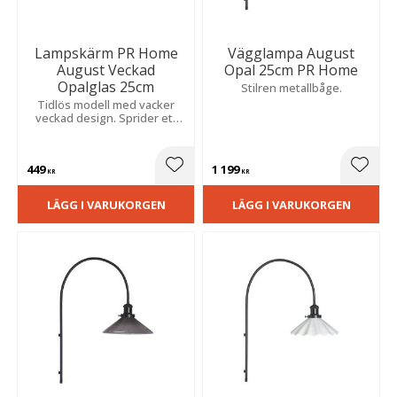
Lampskärm PR Home
Vägglampa August
August Veckad
Opal 25cm PR Home
Opalglas 25cm
Stilren metallbåge.
Tidlös modell med vacker
veckad design. Sprider ett
mjukt och behagligt ljus och
passar både klassiska och
moderna hem.
449
1 199
Lägg till i favoriter
Lägg t
KR
KR
LÄGG I VARUKORGEN
LÄGG I VARUKORGEN