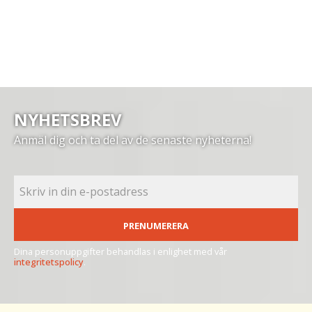
NYHETSBREV
Anmäl dig och ta del av de senaste nyheterna!
PRENUMERERA
Dina personuppgifter behandlas i enlighet med vår
integritetspolicy
.