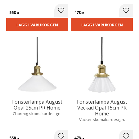
558
478
Lägg till i favoriter
Lägg t
KR
KR
LÄGG I VARUKORGEN
LÄGG I VARUKORGEN
Fönsterlampa August
Fönsterlampa August
Opal 25cm PR Home
Veckad Opal 15cm PR
Home
Charmig skomakardesign.
Vacker skomakardesign.
558
478
KR
KR