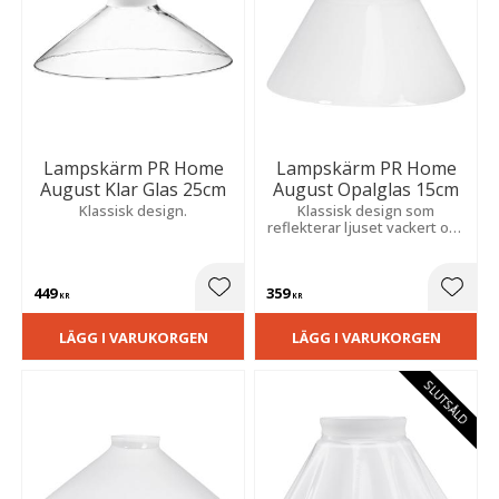
Lampskärm PR Home
Lampskärm PR Home
August Klar Glas 25cm
August Opalglas 15cm
Klassisk design.
Klassisk design som
reflekterar ljuset vackert och
framhäver färgens djup. Ett
tidlöst val med elegant
uttryck.
449
359
Lägg till i favoriter
Lägg t
KR
KR
LÄGG I VARUKORGEN
LÄGG I VARUKORGEN
SLUTSÅLD