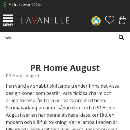
Fri frakt över 600 kr
Meny
FAVORI
KUN
PR Home August
PR Home August
I en värld av snabbt skiftande trender finns det vissa
designikoner som består, vars tidlösa charm och
ärliga formspråk bara blir vackrare med tiden.
Skomakarlampan är en sådan ikon, och i PR Home
August-serien har denna älskade klassiker fått en
modern och själfull tolkning. Varje lampa i serien är
tillverkad i högkvalitativt glas, vilket ger serien dess