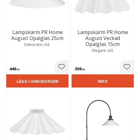
Lampskärm PR Home
Lampskärm PR Home
August Opalglas 25cm
August Veckad
Opalglas 15cm
Dekorativ stil.
Elegant stil.
449
359
Lägg till i favoriter
Lägg t
KR
KR
LÄGG I VARUKORGEN
INFO