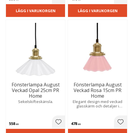
Lägg till i favoriter
Lägg t
LÄGG I VARUKORGEN
LÄGG I VARUKORGEN
Fönsterlampa August
Fönsterlampa August
Veckad Opal 25cm PR
Veckad Rosa 15cm PR
Home
Home
Sekelskifteskänsla.
Elegant design med veckad
glasskärm och detaljer i
borstad mässingsfinish. Den
nätta formen passar perfekt i
fönster eller över
558
478
köksbänken.
Lägg till i favoriter
Lägg t
KR
KR