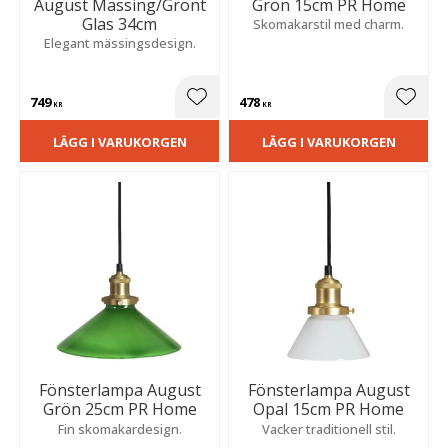
August Mässing/Grönt
Grön 15cm PR Home
Glas 34cm
Skomakarstil med charm.
Elegant mässingsdesign.
749
478
Lägg till i favoriter
Lägg t
KR
KR
LÄGG I VARUKORGEN
LÄGG I VARUKORGEN
Fönsterlampa August
Fönsterlampa August
Grön 25cm PR Home
Opal 15cm PR Home
Fin skomakardesign.
Vacker traditionell stil.