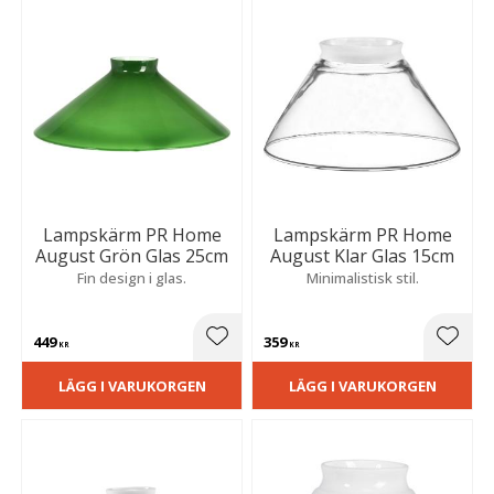
Lampskärm PR Home
Lampskärm PR Home
August Grön Glas 25cm
August Klar Glas 15cm
Fin design i glas.
Minimalistisk stil.
449
359
Lägg till i favoriter
Lägg t
KR
KR
LÄGG I VARUKORGEN
LÄGG I VARUKORGEN