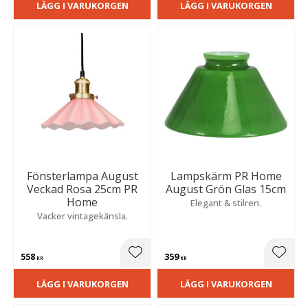
LÄGG I VARUKORGEN
LÄGG I VARUKORGEN
Fönsterlampa August
Lampskärm PR Home
Veckad Rosa 25cm PR
August Grön Glas 15cm
Home
Elegant & stilren.
Vacker vintagekänsla.
558
359
Lägg till i favoriter
Lägg t
KR
KR
LÄGG I VARUKORGEN
LÄGG I VARUKORGEN