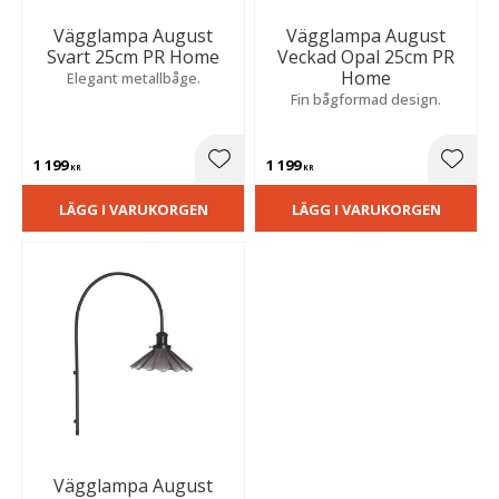
Vägglampa August
Vägglampa August
Svart 25cm PR Home
Veckad Opal 25cm PR
Home
Elegant metallbåge.
Fin bågformad design.
1 199
1 199
Lägg till i favoriter
Lägg t
KR
KR
LÄGG I VARUKORGEN
LÄGG I VARUKORGEN
Vägglampa August