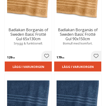
Badlakan Borganäs of
Badlakan Borganäs of
Sweden Basic Frotté
Sweden Basic Frotté
Gul 65x130cm
Gul 90x150cm
Snygg & funktionell.
Bomull med komfort.
129
179
Lägg till i favoriter
Lägg t
KR
KR
LÄGG I VARUKORGEN
LÄGG I VARUKORGEN