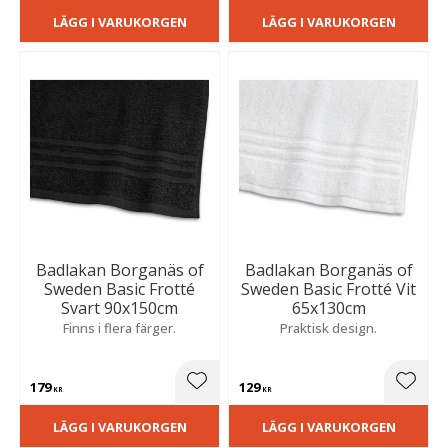
LÄGG I VARUKORGEN
LÄGG I VARUKORGEN
Badlakan Borganäs of
Badlakan Borganäs of
Sweden Basic Frotté
Sweden Basic Frotté Vit
Svart 90x150cm
65x130cm
Finns i flera färger.
Praktisk design.
179
129
Lägg till i favoriter
Lägg t
KR
KR
LÄGG I VARUKORGEN
LÄGG I VARUKORGEN