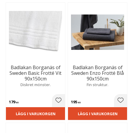
Badlakan Borganäs of
Badlakan Borganäs of
Sweden Basic Frotté Vit
Sweden Enzo Frotté Blå
90x150cm
90x150cm
Diskret mönster.
Fin struktur.
179
195
Lägg till i favoriter
Lägg t
KR
KR
LÄGG I VARUKORGEN
LÄGG I VARUKORGEN