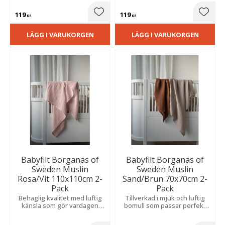
både vila och mysiga
stunder.
119
119
Lägg till i favoriter
Lägg t
KR
KR
LÄGG I VARUKORGEN
LÄGG I VARUKORGEN
Babyfilt Borganäs of
Babyfilt Borganäs of
Sweden Muslin
Sweden Muslin
Rosa/Vit 110x110cm 2-
Sand/Brun 70x70cm 2-
Pack
Pack
Behaglig kvalitet med luftig
Tillverkad i mjuk och luftig
känsla som gör vardagen
bomull som passar perfekt
extra mjuk och mysig.
för både vila och mysiga
stunder.