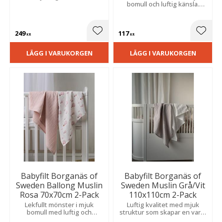
bomull och luftig känsla.
Perfekta som ett lätt täcke i
barnvagnen under varma
dagar.
249
117
Lägg till i favoriter
Lägg t
KR
KR
LÄGG I VARUKORGEN
LÄGG I VARUKORGEN
Babyfilt Borganäs of
Babyfilt Borganäs of
Sweden Ballong Muslin
Sweden Muslin Grå/Vit
Rosa 70x70cm 2-Pack
110x110cm 2-Pack
Lekfullt mönster i mjuk
Luftig kvalitet med mjuk
bomull med luftig och
struktur som skapar en varm
behaglig känsla. Perfekta
och ombonad känsla för de