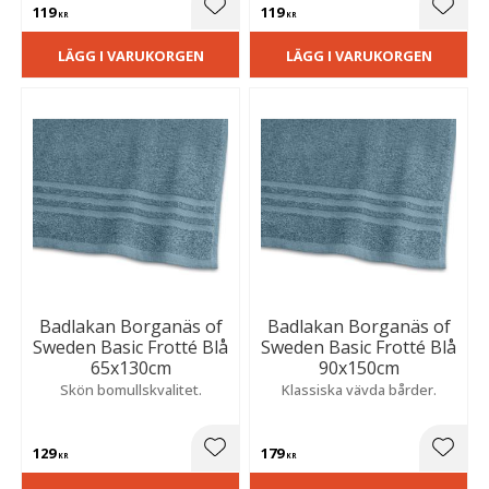
119
119
Lägg till i favoriter
Lägg t
KR
KR
LÄGG I VARUKORGEN
LÄGG I VARUKORGEN
Badlakan Borganäs of
Badlakan Borganäs of
Sweden Basic Frotté Blå
Sweden Basic Frotté Blå
65x130cm
90x150cm
Skön bomullskvalitet.
Klassiska vävda bårder.
129
179
Lägg till i favoriter
Lägg t
KR
KR