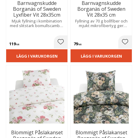
Barnvagnskudde
Barnvagnskudde
Borganäs of Sweden
Borganäs of Sweden
Lyxfiber Vit 28x35cm
Vit 28x35 cm
Mjuk fyllning i kombination
Fyllning av 70 g bollfiber och
med slitstark bomullscambric
mjukt mikrofibertyg ger
ger behaglig komfort och
skonsamt stöd och hög
god hållbarhet för en trygg
komfort under hela
vilostund.
användningen.
119
79
Lägg till i favoriter
Lägg t
KR
KR
LÄGG I VARUKORGEN
LÄGG I VARUKORGEN
Blommigt Påslakanset
Blommigt Påslakanset