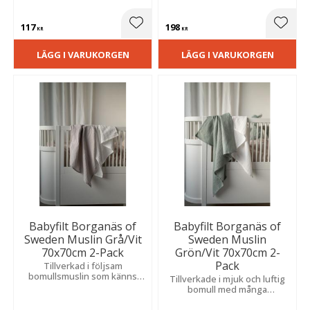
som ett lätt täcke i
minsta.
barnvagnen under varma
117
198
dagar.
Lägg till i favoriter
Lägg t
KR
KR
LÄGG I VARUKORGEN
LÄGG I VARUKORGEN
Babyfilt Borganäs of
Babyfilt Borganäs of
Sweden Muslin Grå/Vit
Sweden Muslin
70x70cm 2-Pack
Grön/Vit 70x70cm 2-
Pack
Tillverkad i följsam
bomullsmuslin som känns
Tillverkade i mjuk och luftig
mjuk och behaglig mot
bomull med många
känslig hud.
användningsområden för