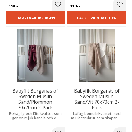
198
119
Lägg till i favoriter
Lägg t
KR
KR
LÄGG I VARUKORGEN
LÄGG I VARUKORGEN
Babyfilt Borganäs of
Babyfilt Borganäs of
Sweden Muslin
Sweden Muslin
Sand/Plommon
Sand/Vit 70x70cm 2-
70x70cm 2-Pack
Pack
Behaglig och lätt kvalitet som
Luftig bomullskvalitet med
ger en mjuk känsla och en
mjuk struktur som skapar en
harmonisk atmosfär i
mysig och ombonad
barnrummet.
atmosfär.