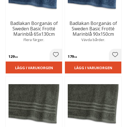
Badlakan Borganäs of
Badlakan Borganäs of
Sweden Basic Frotté
Sweden Basic Frotté
Marinblå 65x130cm
Marinblå 90x150cm
Flera färger.
Vävda bårder.
129
179
Lägg till i favoriter
Lägg t
KR
KR
LÄGG I VARUKORGEN
LÄGG I VARUKORGEN