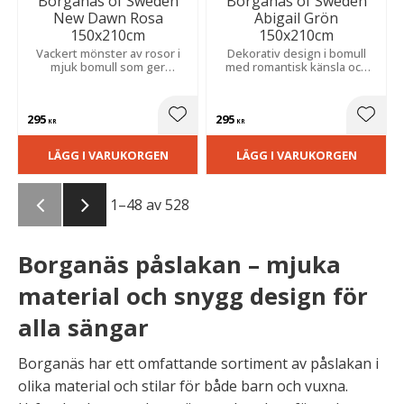
Borganäs of Sweden
Borganäs of Sweden
New Dawn Rosa
Abigail Grön
150x210cm
150x210cm
Vackert mönster av rosor i
Dekorativ design i bomull
mjuk bomull som ger
med romantisk känsla och
sovrummet en romantisk och
harmoniska toner som
ombonad känsla.
skapar ett ombonat sovrum.
295
295
Lägg till i favoriter
Lägg t
KR
KR
LÄGG I VARUKORGEN
LÄGG I VARUKORGEN
1–
48
av
528
Borganäs påslakan – mjuka
material och snygg design för
alla sängar
Borganäs har ett omfattande sortiment av påslakan i
olika material och stilar för både barn och vuxna.