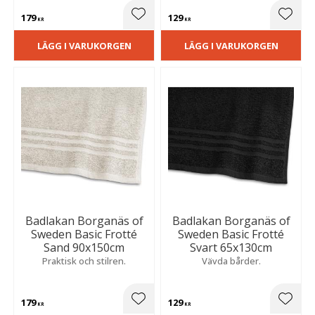
179
129
Lägg till i favoriter
Lägg t
KR
KR
LÄGG I VARUKORGEN
LÄGG I VARUKORGEN
Badlakan Borganäs of
Badlakan Borganäs of
Sweden Basic Frotté
Sweden Basic Frotté
Sand 90x150cm
Svart 65x130cm
Praktisk och stilren.
Vävda bårder.
179
129
Lägg till i favoriter
Lägg t
KR
KR