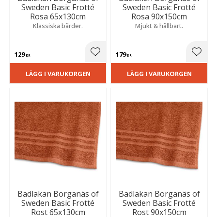
Sweden Basic Frotté
Sweden Basic Frotté
Rosa 65x130cm
Rosa 90x150cm
Klassiska bårder.
Mjukt & hållbart.
129
179
Lägg till i favoriter
Lägg t
KR
KR
LÄGG I VARUKORGEN
LÄGG I VARUKORGEN
Badlakan Borganäs of
Badlakan Borganäs of
Sweden Basic Frotté
Sweden Basic Frotté
Rost 65x130cm
Rost 90x150cm