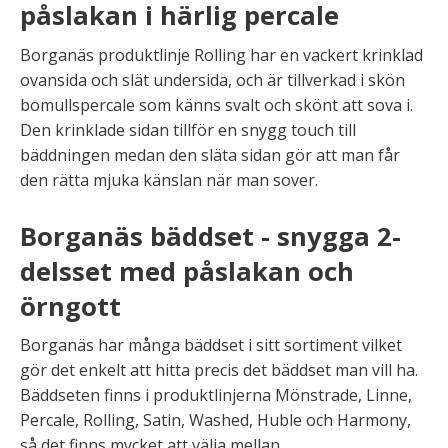
påslakan i härlig percale
Borganäs produktlinje Rolling har en vackert krinklad
ovansida och slät undersida, och är tillverkad i skön
bomullspercale som känns svalt och skönt att sova i.
Den krinklade sidan tillför en snygg touch till
bäddningen medan den släta sidan gör att man får
den rätta mjuka känslan när man sover.
Borganäs bäddset - snygga 2-
delsset med påslakan och
örngott
Borganäs har många bäddset i sitt sortiment vilket
gör det enkelt att hitta precis det bäddset man vill ha.
Bäddseten finns i produktlinjerna Mönstrade, Linne,
Percale, Rolling, Satin, Washed, Huble och Harmony,
så det finns mycket att välja mellan.