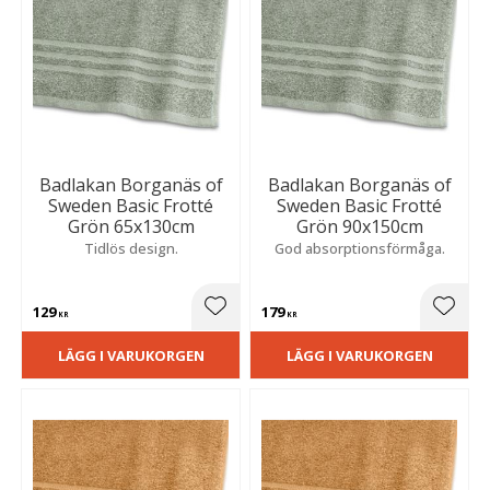
Badlakan Borganäs of
Badlakan Borganäs of
Sweden Basic Frotté
Sweden Basic Frotté
Grön 65x130cm
Grön 90x150cm
Tidlös design.
God absorptionsförmåga.
129
179
Lägg till i favoriter
Lägg t
KR
KR
LÄGG I VARUKORGEN
LÄGG I VARUKORGEN