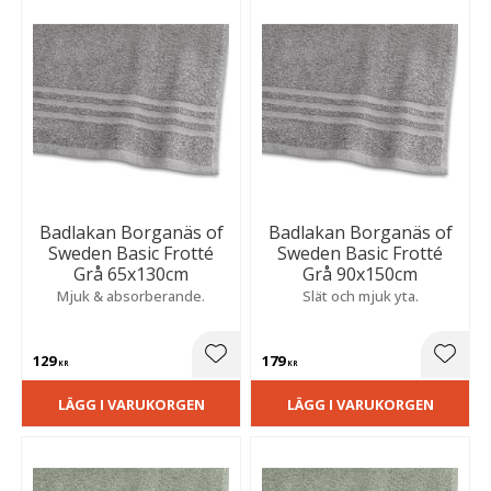
Badlakan Borganäs of
Badlakan Borganäs of
Sweden Basic Frotté
Sweden Basic Frotté
Grå 65x130cm
Grå 90x150cm
Mjuk & absorberande.
Slät och mjuk yta.
129
179
Lägg till i favoriter
Lägg t
KR
KR
LÄGG I VARUKORGEN
LÄGG I VARUKORGEN