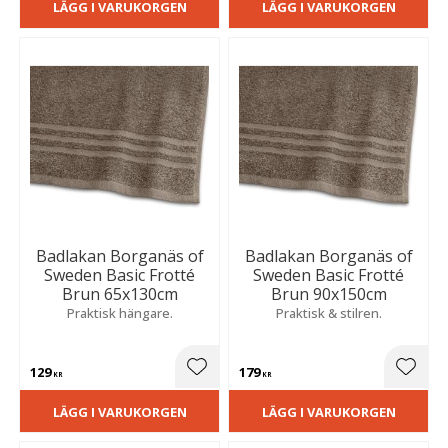
LÄGG I VARUKORGEN
LÄGG I VARUKORGEN
Badlakan Borganäs of
Badlakan Borganäs of
Sweden Basic Frotté
Sweden Basic Frotté
Brun 65x130cm
Brun 90x150cm
Praktisk hängare.
Praktisk & stilren.
129
179
Lägg till i favoriter
Lägg t
KR
KR
LÄGG I VARUKORGEN
LÄGG I VARUKORGEN