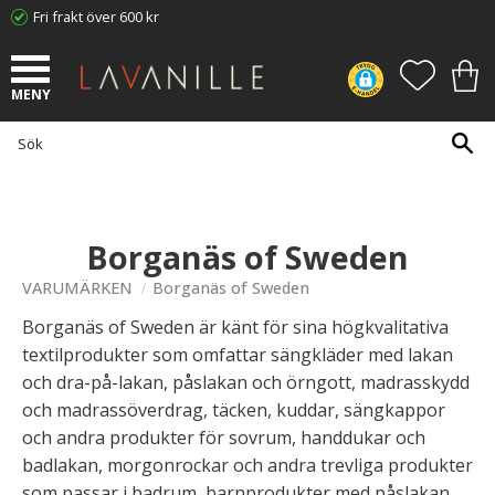
Fri frakt över 600 kr
Meny
FAVORI
KUN
Borganäs of Sweden
VARUMÄRKEN
Borganäs of Sweden
Borganäs of Sweden är känt för sina högkvalitativa
textilprodukter som omfattar sängkläder med lakan
och dra-på-lakan, påslakan och örngott, madrasskydd
och madrassöverdrag, täcken, kuddar, sängkappor
och andra produkter för sovrum, handdukar och
badlakan, morgonrockar och andra trevliga produkter
som passar i badrum, barnprodukter med påslakan