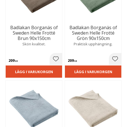
Badlakan Borganäs of
Badlakan Borganäs of
Sweden Helle Frotté
Sweden Helle Frotté
Brun 90x150cm
Grön 90x150cm
Skön kvalitet.
Praktisk upphängning.
209
209
Lägg till i favoriter
Lägg t
KR
KR
LÄGG I VARUKORGEN
LÄGG I VARUKORGEN