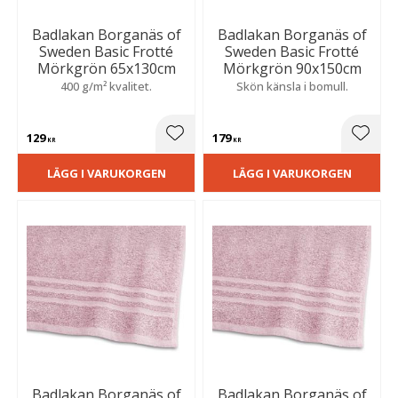
Badlakan Borganäs of
Badlakan Borganäs of
Sweden Basic Frotté
Sweden Basic Frotté
Mörkgrön 65x130cm
Mörkgrön 90x150cm
400 g/m² kvalitet.
Skön känsla i bomull.
129
179
Lägg till i favoriter
Lägg t
KR
KR
LÄGG I VARUKORGEN
LÄGG I VARUKORGEN
Badlakan Borganäs of
Badlakan Borganäs of