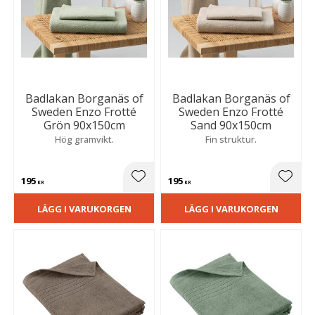
Badlakan Borganäs of
Badlakan Borganäs of
Sweden Enzo Frotté
Sweden Enzo Frotté
Grön 90x150cm
Sand 90x150cm
Hög gramvikt.
Fin struktur.
195
195
Lägg till i favoriter
Lägg t
KR
KR
LÄGG I VARUKORGEN
LÄGG I VARUKORGEN