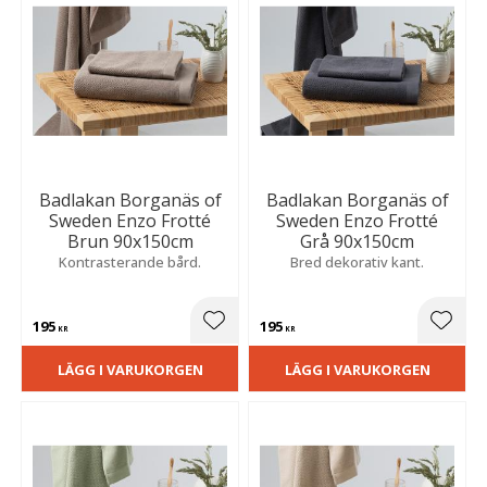
Badlakan Borganäs of
Badlakan Borganäs of
Sweden Enzo Frotté
Sweden Enzo Frotté
Brun 90x150cm
Grå 90x150cm
Kontrasterande bård.
Bred dekorativ kant.
195
195
Lägg till i favoriter
Lägg t
KR
KR
LÄGG I VARUKORGEN
LÄGG I VARUKORGEN