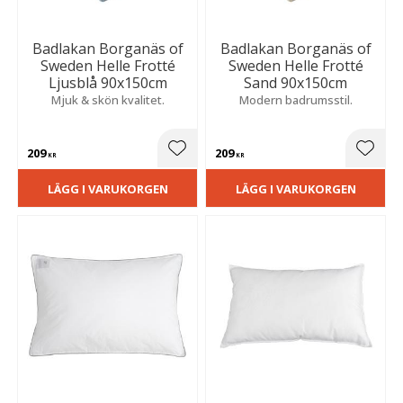
Badlakan Borganäs of
Badlakan Borganäs of
Sweden Helle Frotté
Sweden Helle Frotté
Ljusblå 90x150cm
Sand 90x150cm
Mjuk & skön kvalitet.
Modern badrumsstil.
209
209
Lägg till i favoriter
Lägg t
KR
KR
LÄGG I VARUKORGEN
LÄGG I VARUKORGEN