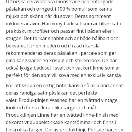
Utforska deras vackra mönstrade och enfärgade
påslakan och örngott i 100 % bomull som känns
mjuka och sköna när du sover. Deras sortiment
inkluderar även Harmony bäddset som är tillverkat i
praktiskt microfiber och passar fint i båden eller i
stugan. Det torkar snabbt och är både hållbart och
bekvämt. För en modern och fräsch känsla
rekommenderas deras påslakan i percale som ger
dina sängkläder en krispig och stilren look. De har
också lyxiga bäddset i svalt och vackert linne som är
perfekt för den som vill sova med en exklusiv känsla.
För att skapa en riktig hotellkänsla så är bland annat
deras randiga satinpåslakan det perfekta
valet. Produktlinjen Washed har en tvättad vintage
look och finns i flera olika färger och mått.
Produktlinjen Linne har en tvättad linne-finish med
dekorativt dubbelstickade kantsömmar och finns i
flera olika färger. Deras produktlinje Percale har, som