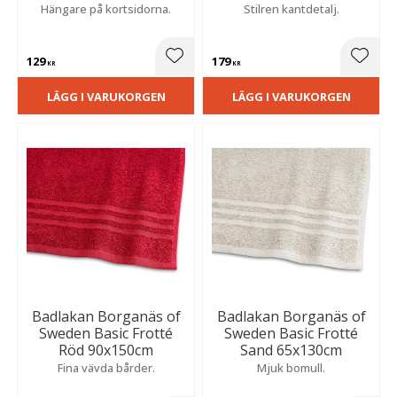
Hängare på kortsidorna.
Stilren kantdetalj.
129
179
Lägg till i favoriter
Lägg t
KR
KR
LÄGG I VARUKORGEN
LÄGG I VARUKORGEN
Badlakan Borganäs of
Badlakan Borganäs of
Sweden Basic Frotté
Sweden Basic Frotté
Röd 90x150cm
Sand 65x130cm
Fina vävda bårder.
Mjuk bomull.