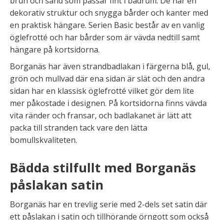
brun och sand som passar fint i badrum. De har en
dekorativ struktur och snygga bårder och kanter med
en praktisk hängare. Serien Basic består av en vanlig
öglefrotté och har bårder som är vävda nedtill samt
hängare på kortsidorna.
Borganäs har även strandbadlakan i färgerna blå, gul,
grön och mullvad där ena sidan är slät och den andra
sidan har en klassisk öglefrotté vilket gör dem lite
mer påkostade i designen. På kortsidorna finns vävda
vita ränder och fransar, och badlakanet är lätt att
packa till stranden tack vare den lätta
bomullskvaliteten.
Bädda stilfullt med Borganäs
påslakan satin
Borganäs har en trevlig serie med 2-dels set satin där
ett påslakan i satin och tillhörande örngott som också