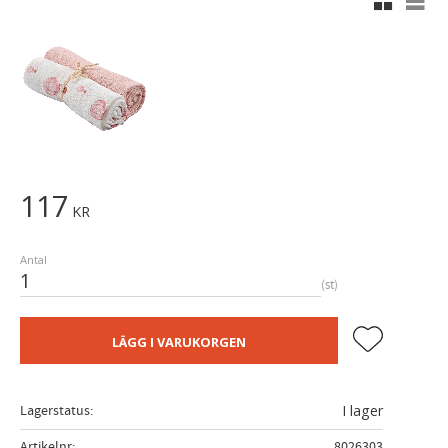
117
KR
Antal
st
Lägg till i fa
LÄGG I VARUKORGEN
Lagerstatus
I lager
Artikelnr
8026303