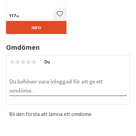
Perfekta som ett lätt täcke i
barnvagnen under varma
dagar.
117
Lägg till i favoriter
KR
INFO
Omdömen
Du
Bli den första att lämna ett omdöme.