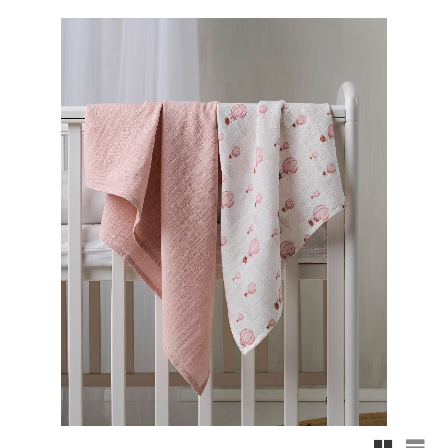
Rutnäts
List