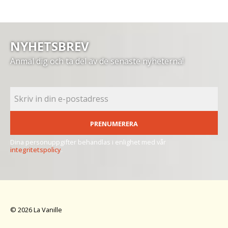
NYHETSBREV
Anmäl dig och ta del av de senaste nyheterna!
PRENUMERERA
Dina personuppgifter behandlas i enlighet med vår
integritetspolicy
.
© 2026 La Vanille